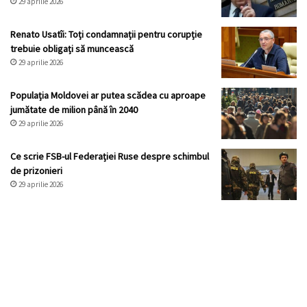
29 aprilie 2026
Renato Usatîi: Toți condamnații pentru corupție
trebuie obligați să muncească
29 aprilie 2026
Populația Moldovei ar putea scădea cu aproape
jumătate de milion până în 2040
29 aprilie 2026
Ce scrie FSB-ul Federației Ruse despre schimbul
de prizonieri
29 aprilie 2026