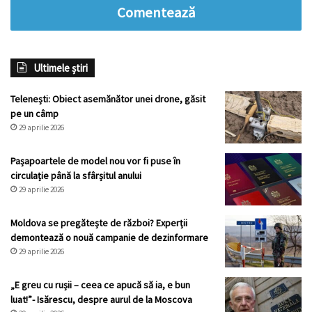
Comentează
Ultimele știri
Telenești: Obiect asemănător unei drone, găsit
pe un câmp
29 aprilie 2026
Pașapoartele de model nou vor fi puse în
circulație până la sfârșitul anului
29 aprilie 2026
Moldova se pregătește de război? Experții
demontează o nouă campanie de dezinformare
29 aprilie 2026
„E greu cu rușii – ceea ce apucă să ia, e bun
luat!”- Isărescu, despre aurul de la Moscova