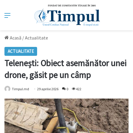
Meniu
Acasă
/
Actualitate
ACTUALITATE
Telenești: Obiect asemănător unei
drone, găsit pe un câmp
Timpul.md
29 aprilie 2026
0
422