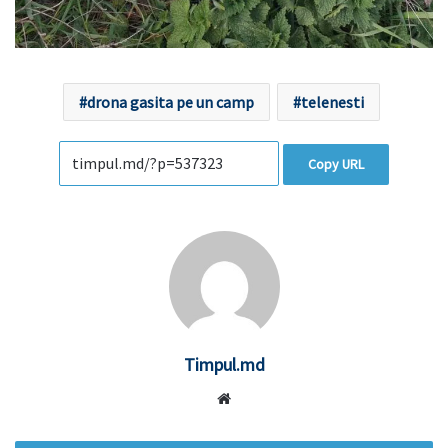
drona gasita pe un camp
telenesti
Copy URL
Timpul.md
Website