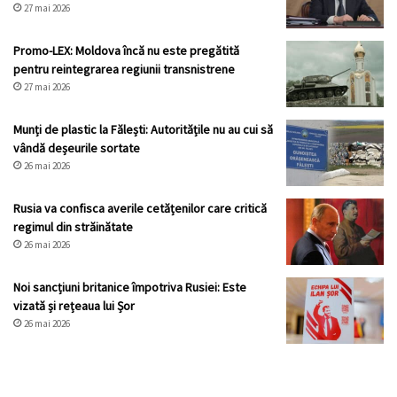
27 mai 2026
Promo-LEX: Moldova încă nu este pregătită
pentru reintegrarea regiunii transnistrene
27 mai 2026
Munți de plastic la Fălești: Autoritățile nu au cui să
vândă deșeurile sortate
26 mai 2026
Rusia va confisca averile cetățenilor care critică
regimul din străinătate
26 mai 2026
Noi sancțiuni britanice împotriva Rusiei: Este
vizată și rețeaua lui Șor
26 mai 2026