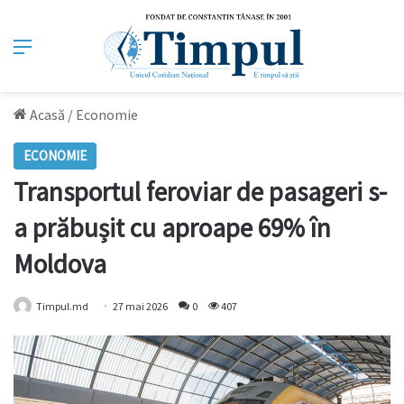
Meniu
Acasă
/
Economie
ECONOMIE
Transportul feroviar de pasageri s-
a prăbușit cu aproape 69% în
Moldova
Timpul.md
27 mai 2026
0
407