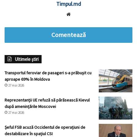
Timpul.md
Website
Comentează
Ultimele știri
Transportul feroviar de pasageri s-a prăbușit cu
aproape 69% în Moldova
27 mai 2026
Reprezentanții UE refuză să părăsească Kievul
după amenințările Moscovei
27 mai 2026
Șeful FSB acuză Occidentul de operațiuni de
destabilizare în spațiul CSI