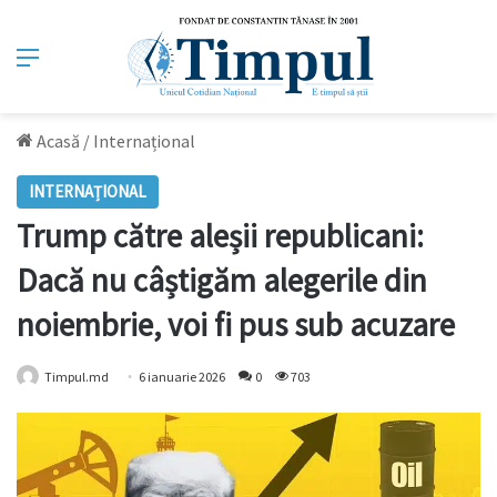
Meniu
Acasă
/
Internațional
INTERNAȚIONAL
Trump către aleșii republicani:
Dacă nu câștigăm alegerile din
noiembrie, voi fi pus sub acuzare
Timpul.md
6 ianuarie 2026
0
703