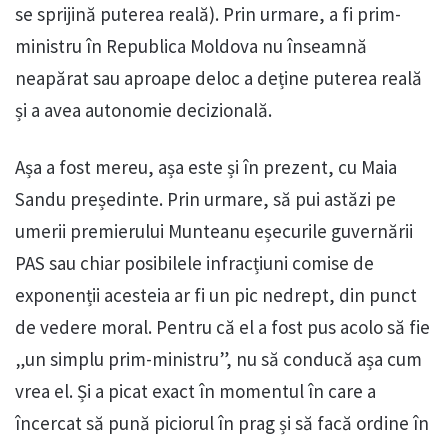
se sprijină puterea reală). Prin urmare, a fi prim-
ministru în Republica Moldova nu înseamnă
neapărat sau aproape deloc a deține puterea reală
și a avea autonomie decizională.
Așa a fost mereu, așa este și în prezent, cu Maia
Sandu președinte. Prin urmare, să pui astăzi pe
umerii premierului Munteanu eșecurile guvernării
PAS sau chiar posibilele infracțiuni comise de
exponenții acesteia ar fi un pic nedrept, din punct
de vedere moral. Pentru că el a fost pus acolo să fie
„un simplu prim-ministru”, nu să conducă așa cum
vrea el. Și a picat exact în momentul în care a
încercat să pună piciorul în prag și să facă ordine în