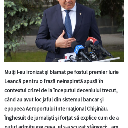
Mulți l-au ironizat și blamat pe fostul premier Iurie
Leancă pentru o frază neinspirată spusă în
contextul crizei de la începutul deceniului trecut,
când au avut loc jaful din sistemul bancar și
epopeea Aeroportului Internațional Chișinău.
Înghesuit de jurnaliști și forțat să explice cum de a
putut admite așa ceva, el s-a scuzat stângaci: „am