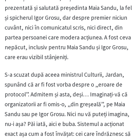
prezentată și salutată președinta Maia Sandu, la fel
și spicherul Igor Grosu, dar despre premier niciun
cuvânt, nici în comunicatul scris, nici direct, din
partea persoanei care modera acțiunea. A fost ceva
nepăcut, inclusiv pentru Maia Sandu și Igor Grosu,
care erau vizibil stânjeniți.
S-a scuzat după aceea ministrul Culturii, Jardan,
spunând că ar fi fost vorba despre o „eroare de
protocol”. Admitem și asta, deși… Imaginați-vă că
organizatorii ar fi omis-o, „din greșeală”, pe Maia
Sandu sau pe Igor Grosu. Nici nu vă puteți imagina,
nu-i așa? Păi iată, aici e buba. Sistemul a acționat
exact așa cum a fost învățat: cei care îndrăznesc să