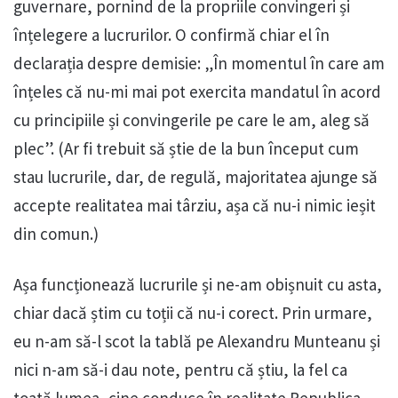
guvernare, pornind de la propriile convingeri și
înțelegere a lucrurilor. O confirmă chiar el în
declarația despre demisie: „În momentul în care am
înțeles că nu-mi mai pot exercita mandatul în acord
cu principiile și convingerile pe care le am, aleg să
plec”. (Ar fi trebuit să știe de la bun început cum
stau lucrurile, dar, de regulă, majoritatea ajunge să
accepte realitatea mai târziu, așa că nu-i nimic ieșit
din comun.)
Așa funcționează lucrurile și ne-am obișnuit cu asta,
chiar dacă știm cu toții că nu-i corect. Prin urmare,
eu n-am să-l scot la tablă pe Alexandru Munteanu și
nici n-am să-i dau note, pentru că știu, la fel ca