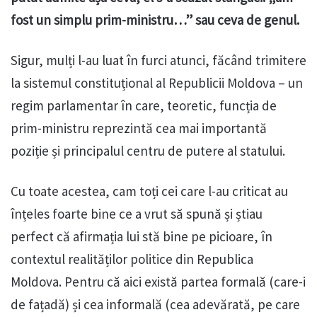
fost un simplu prim-ministru…” sau ceva de genul.
Sigur, mulți l-au luat în furci atunci, făcând trimitere
la sistemul constituțional al Republicii Moldova – un
regim parlamentar în care, teoretic, funcția de
prim-ministru reprezintă cea mai importantă
poziție și principalul centru de putere al statului.
Cu toate acestea, cam toți cei care l-au criticat au
înțeles foarte bine ce a vrut să spună și știau
perfect că afirmația lui stă bine pe picioare, în
contextul realităților politice din Republica
Moldova. Pentru că aici există partea formală (care-i
de fațadă) și cea informală (cea adevărată, pe care