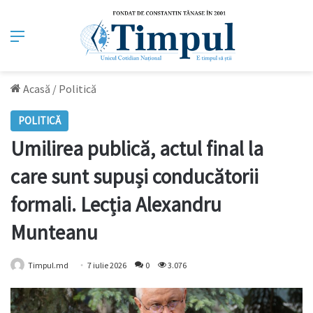
Meniu
Acasă
/
Politică
POLITICĂ
Umilirea publică, actul final la
care sunt supuși conducătorii
formali. Lecția Alexandru
Munteanu
Timpul.md
7 iulie 2026
0
3.076