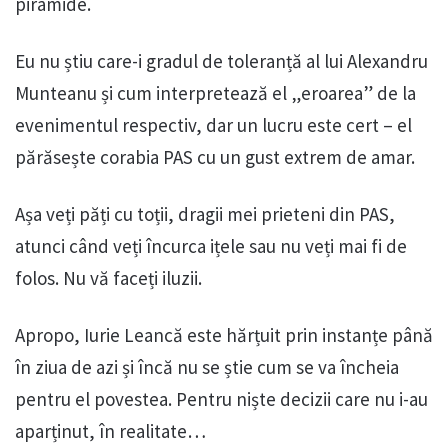
piramide.
Eu nu știu care-i gradul de toleranță al lui Alexandru
Munteanu și cum interpretează el „eroarea” de la
evenimentul respectiv, dar un lucru este cert – el
părăsește corabia PAS cu un gust extrem de amar.
Așa veți păți cu toții, dragii mei prieteni din PAS,
atunci când veți încurca ițele sau nu veți mai fi de
folos. Nu vă faceți iluzii.
Apropo, Iurie Leancă este hărțuit prin instanțe până
în ziua de azi și încă nu se știe cum se va încheia
pentru el povestea. Pentru niște decizii care nu i-au
aparținut, în realitate…