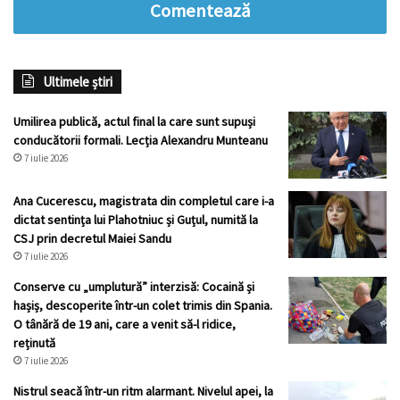
Comentează
Ultimele știri
Umilirea publică, actul final la care sunt supuși
conducătorii formali. Lecția Alexandru Munteanu
7 iulie 2026
Ana Cucerescu, magistrata din completul care i-a
dictat sentința lui Plahotniuc și Guțul, numită la
CSJ prin decretul Maiei Sandu
7 iulie 2026
Conserve cu „umplutură” interzisă: Cocaină și
hașiș, descoperite într-un colet trimis din Spania.
O tânără de 19 ani, care a venit să-l ridice,
reținută
7 iulie 2026
Nistrul seacă într-un ritm alarmant. Nivelul apei, la