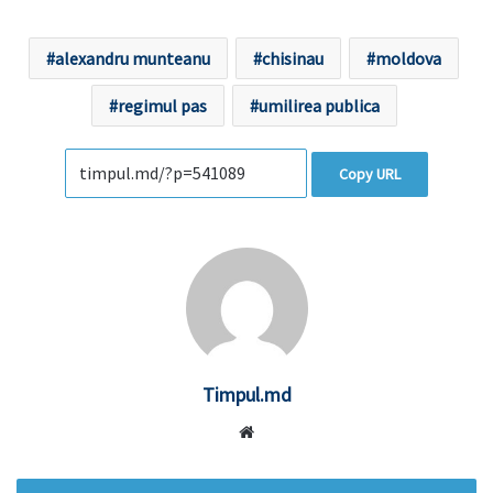
alexandru munteanu
chisinau
moldova
regimul pas
umilirea publica
Copy URL
Timpul.md
Website