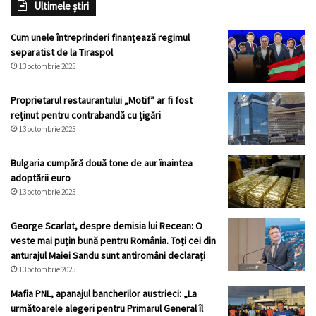
Ultimele știri
ani,
a
obținut
Cum unele întreprinderi finanțează regimul
câștig
separatist de la Tiraspol
în
13 octombrie 2025
instanță.
Agresorii,
Proprietarul restaurantului „Motif” ar fi fost
condamnați
reținut pentru contrabandă cu țigări
la
13 octombrie 2025
închisoare
Bulgaria cumpără două tone de aur înaintea
adoptării euro
13 octombrie 2025
George Scarlat, despre demisia lui Recean: O
veste mai puțin bună pentru România. Toți cei din
anturajul Maiei Sandu sunt antiromâni declarați
13 octombrie 2025
Mafia PNL, apanajul bancherilor austrieci: „La
următoarele alegeri pentru Primarul General îl