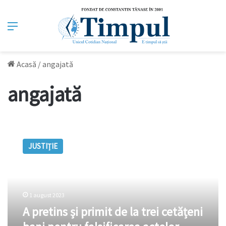
Meniu
Acasă
/
angajată
angajată
A
pretins
JUSTIȚIE
și
primit
de
la
trei
1 august 2023
cetățeni
A pretins și primit de la trei cetățeni
bani
pentru