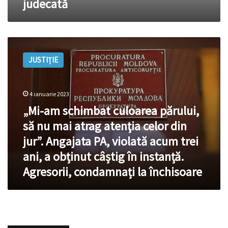
judecată
judecată
„Mi-
am
JUSTIȚIE
schimbat
culoarea
părului,
să
4 ianuarie 2023
nu
„Mi-am schimbat culoarea părului,
mai
să nu mai atrag atenţia celor din
atrag
atenţia
jur”. Angajata PA, violată acum trei
celor
ani, a obținut câștig în instanță.
din
Agresorii, condamnați la închisoare
jur”.
Angajata
PA,
violată
acum
trei