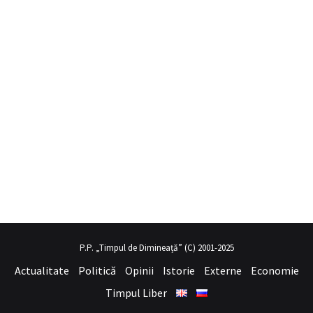
a
mobil porno
hayalini kurduğu seksi kadının üvey annesi gibi
sex hi
P.P. „Timpul de Dimineață” (C) 2001-2025
Actualitate
Politică
Opinii
Istorie
Externe
Economie
Timpul Liber