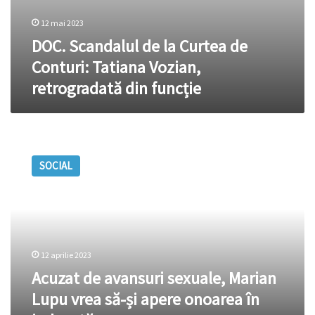
12 mai 2023
DOC. Scandalul de la Curtea de
Conturi: Tatiana Vozian,
retrogradată din funcție
Acuzat
de
SOCIAL
avansuri
sexuale,
Marian
Lupu
vrea
să-
12 aprilie 2023
și
apere
Acuzat de avansuri sexuale, Marian
onoarea
Lupu vrea să-și apere onoarea în
în