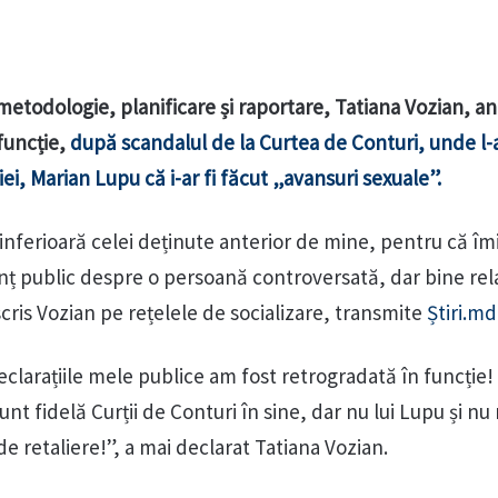
metodologie, planificare și raportare, Tatiana Vozian, a
funcție,
după scandalul de la Curtea de Conturi, unde l-
ei, Marian Lupu că i-ar fi făcut „avansuri sexuale”.
inferioară celei deținute anterior de mine, pentru că î
ț public despre o persoană controversată, dar bine rel
cris Vozian pe rețelele de socializare, transmite
Știri.md
eclarațiile mele publice am fost retrogradată în funcție
unt fidelă Curții de Conturi în sine, dar nu lui Lupu și nu
e retaliere!”, a mai declarat Tatiana Vozian.