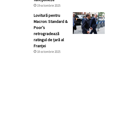
19 octombrie 2025
Lovitură pentru
Macron: Standard &
Poor’s
retrogradează
ratingul de țară al
Franței
18 octombrie 2025