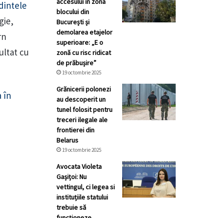
accesului în zona
edintele
blocului din
gie,
București și
demolarea etajelor
rn
superioare: „E o
ultat cu
zonă cu risc ridicat
de prăbușire”
19 octombrie 2025
Grănicerii polonezi
 în
au descoperit un
tunel folosit pentru
treceri ilegale ale
frontierei din
Belarus
19 octombrie 2025
Avocata Violeta
Gașițoi: Nu
vettingul, ci legea si
instituțiile statului
trebuie să
funcționeze