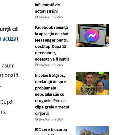
influențată de
actori străini
19 octombrie 2025
Facebook renunță
nunță că
la aplicația de chat
a acuzat
Messenger pentru
desktop: După 15
decembrie,
aceasta va fi inutilă
mi asum
19 octombrie 2025
aționată
Nicolae Botgros,
declarații despre
.
problemele
nepotului său cu
drogurile. Prin ce
! După
clipe grele a trecut
 mă
dirijorul
19 octombrie 2025
ISC cere blocarea