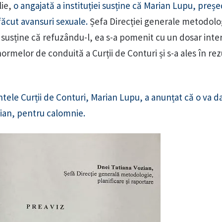
lie,
o angajată a instituției susține că Marian Lupu, preș
i făcut avansuri sexuale.
Șefa Direcției generale metodolo
, susține că refuzându-l, ea s-a pomenit cu un dosar inte
rmelor de conduită a Curții de Conturi și s-a ales în rez
tele Curții de Conturi, Marian Lupu, a anunțat că o va da
ian, pentru calomnie.