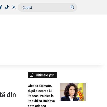
Tube
Telegram
TikTok
RSS
Caută
Ultimele știri
Olesea Stamate,
după plecarea lui
tă din
Recean: Politica în
Republica Moldova
este adesea