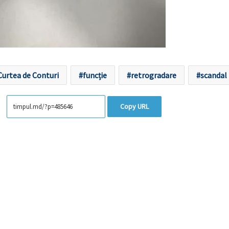
Curtea de Conturi
funcție
retrogradare
scandal
Copy URL