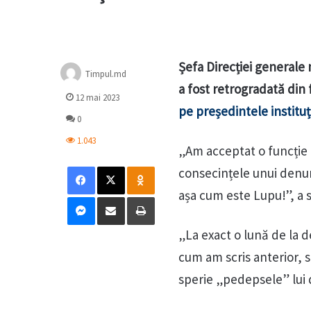
Șefa Direcției generale 
Timpul.md
a fost retrogradată din 
12 mai 2023
pe președintele instituți
0
1.043
„Am acceptat o funcție 
Facebook
X
Odnoklassniki
consecințele unui denun
așa cum este Lupu!”, a s
Messenger
Distribuie prin mail
Tipărește
„La exact o lună de la d
cum am scris anterior, s
sperie „pedepsele” lui d