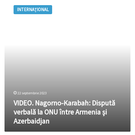
Nagorno-
INTERNAȚIONAL
Karabah:
Dispută
verbală
la
ONU
între
Armenia
și
Azerbaidjan
22 septembrie 2023
VIDEO. Nagorno-Karabah: Dispută
verbală la ONU între Armenia și
Azerbaidjan