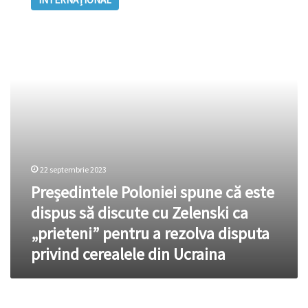
spune
că
este
dispus
să
discute
cu
Zelenski
ca
„prieteni”
pentru
a
22 septembrie 2023
rezolva
Președintele Poloniei spune că este
disputa
privind
dispus să discute cu Zelenski ca
cerealele
„prieteni” pentru a rezolva disputa
din
Ucraina
privind cerealele din Ucraina
VIDEO.