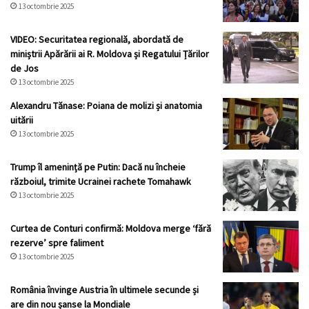
13 octombrie 2025
sugerează
că
sancţiunile
VIDEO: Securitatea regională, abordată de
ONU
miniștrii Apărării ai R. Moldova și Regatului Țărilor
împotriva
de Jos
Phenianului
13 octombrie 2025
n-
Alexandru Tănase: Poiana de molizi și anatomia
ar
uitării
mai
13 octombrie 2025
fi
de
Trump îl amenință pe Putin: Dacă nu încheie
actualitate
războiul, trimite Ucrainei rachete Tomahawk
13 octombrie 2025
Curtea de Conturi confirmă: Moldova merge ‘fără
rezerve’ spre faliment
13 octombrie 2025
România învinge Austria în ultimele secunde și
are din nou șanse la Mondiale