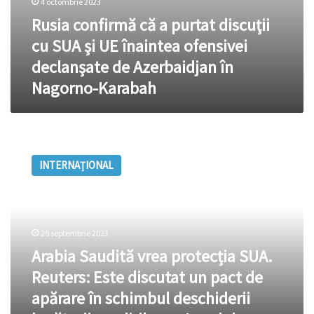
4 octombrie 2023
Azerbaidjan
Rusia confirmă că a purtat discuţii
în
Nagorno-
cu SUA şi UE înaintea ofensivei
Karabah
declanșate de Azerbaidjan în
Nagorno-Karabah
Arabia
Saudită
INTERNAȚIONAL
vrea
protecția
SUA.
Reuters:
Este
29 septembrie 2023
discutat
Arabia Saudită vrea protecția SUA.
un
pact
Reuters: Este discutat un pact de
de
apărare în schimbul deschiderii
apărare