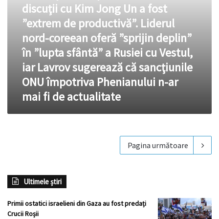
Jong
discuţii cu Kim Jong Un a fost
Un
”extrem de productivă”. Liderul
a
fost
nord-coreean oferă ”sprijin deplin”
”extrem
în ”lupta sfântă” a Rusiei cu Vestul,
de
productivă”.
iar Lavrov sugerează că sancţiunile
Liderul
ONU împotriva Phenianului n-ar
nord-
coreean
mai fi de actualitate
oferă
”sprijin
deplin”
în
”lupta
Pagina următoare
sfântă”
a
Rusiei
Ultimele știri
cu
Vestul,
Primii ostatici israelieni din Gaza au fost predați
iar
Crucii Roșii
Lavrov