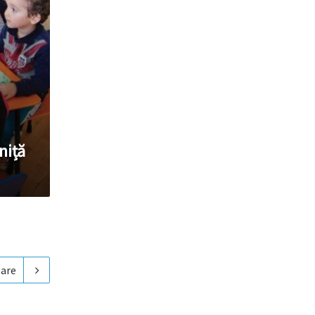
niță
are