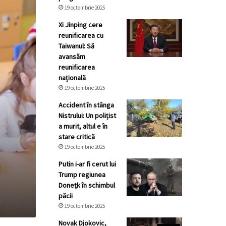
19 octombrie 2025
Xi Jinping cere
reunificarea cu
Taiwanul: Să
avansăm
reunificarea
națională
19 octombrie 2025
Accident în stânga
Nistrului: Un polițist
a murit, altul e în
stare critică
19 octombrie 2025
Putin i-ar fi cerut lui
Trump regiunea
Donețk în schimbul
păcii
a
19 octombrie 2025
Novak Djokovic,