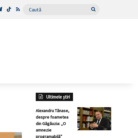
Tube
Telegram
TikTok
RSS
Caută
Ultimele știri
Alexandru Tănase,
despre foametea
din Găgăuzia: „O
amnezie
programabilă”