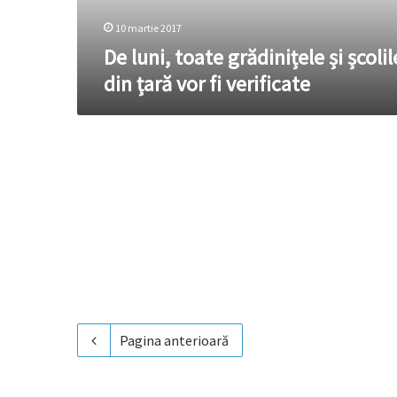
vor
fi
10 martie 2017
verificate
De luni, toate grădinițele și școlil
din țară vor fi verificate
Pagina anterioară