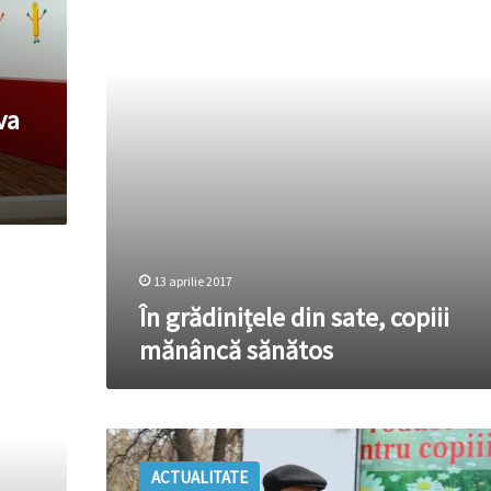
mănâncă
sănătos
va
13 aprilie 2017
În grădinițele din sate, copiii
mănâncă sănătos
Produse
lactate
ACTUALITATE
donate