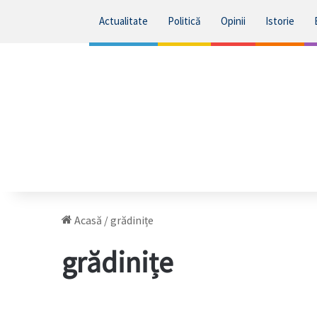
Actualitate
Politică
Opinii
Istorie
Acasă
/
grădinițe
grădinițe
În