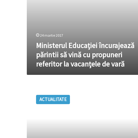
vacanţele
de
vară
24 martie 2017
Ministerul Educaţiei încurajează
părintii să vină cu propuneri
referitor la vacanţele de vară
De
luni,
ACTUALITATE
toate
grădinițele
și
școlile
din
țară