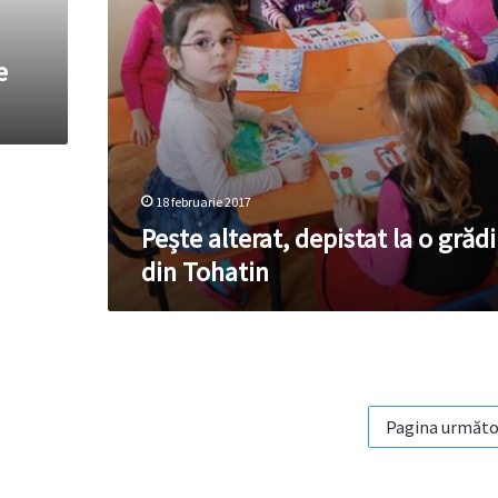
e
18 februarie 2017
Pește alterat, depistat la o grădi
din Tohatin
Pagina următo