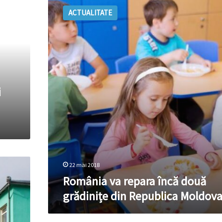
va
ACTUALITATE
repara
încă
două
grădinițe
din
Republica
Moldova
i
22 mai 2018
România va repara încă două
grădinițe din Republica Moldov