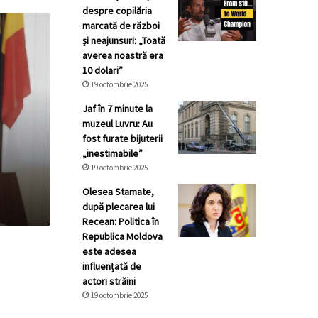
despre copilăria
marcată de război
și neajunsuri: „Toată
averea noastră era
10 dolari”
19 octombrie 2025
Jaf în 7 minute la
muzeul Luvru: Au
fost furate bijuterii
„inestimabile”
19 octombrie 2025
Olesea Stamate,
după plecarea lui
Recean: Politica în
Republica Moldova
este adesea
influențată de
actori străini
19 octombrie 2025