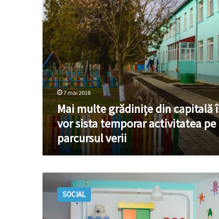
vor
sista
temporar
activitatea
pe
parcursul
verii
7 mai 2018
Mai multe grădinițe din capitală î
vor sista temporar activitatea pe
parcursul verii
Perioada
de
SOCIAL
vacanţă
în
grădinițe