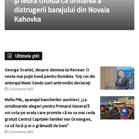
și febră tifoidă ca urmarea a
febră
distrugerii barajului din Novaia
tifoidă
Kahovka
ca
urmarea
a
distrugerii
barajului
din
Ultimele știri
Novaia
Kahovka
George Scarlat, despre demisia lui Recean: O
veste mai puțin bună pentru România. Toți cei din
anturajul Maiei Sandu sunt antiromâni declarați
13 octombrie 2025
Mafia PNL, apanajul bancherilor austrieci: „La
următoarele alegeri pentru Primarul General îl
voi vota pe acela care promite că nu va mai ceda
gratuit Centrul Capitalei familiei Van Groningen,
ca să facă și ei o grămadă de bani”
13 octombrie 2025