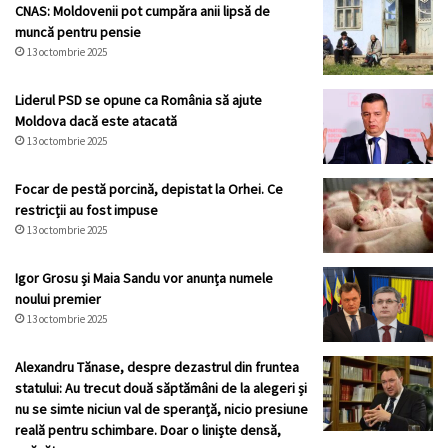
CNAS: Moldovenii pot cumpăra anii lipsă de
muncă pentru pensie
13 octombrie 2025
Liderul PSD se opune ca România să ajute
Moldova dacă este atacată
13 octombrie 2025
Focar de pestă porcină, depistat la Orhei. Ce
restricții au fost impuse
13 octombrie 2025
Igor Grosu și Maia Sandu vor anunța numele
noului premier
13 octombrie 2025
Alexandru Tănase, despre dezastrul din fruntea
statului: Au trecut două săptămâni de la alegeri și
nu se simte niciun val de speranță, nicio presiune
reală pentru schimbare. Doar o liniște densă,