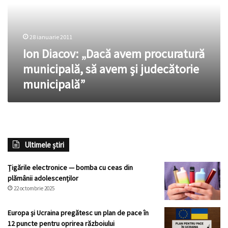
municipală,
să
avem
28 ianuarie 2011
şi
judecătorie
Ion Diacov: „Dacă avem procuratură
municipală”
municipală, să avem şi judecătorie
municipală”
Ultimele știri
Țigările electronice — bomba cu ceas din
plămânii adolescenților
22 octombrie 2025
Europa și Ucraina pregătesc un plan de pace în
12 puncte pentru oprirea războiului