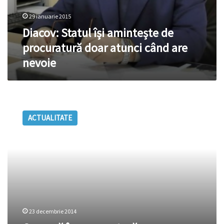
29 ianuarie 2015
Diacov: Statul își amintește de
procuratură doar atunci când are
nevoie
Cenzură
în
ACTUALITATE
procuratură
23 decembrie 2014