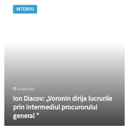
Diacov:
INTERVIU
„Voronin
dirija
lucrurile
prin
intermediul
procurorului
general
”
15 iulie 2013
Ion Diacov: „Voronin dirija lucrurile
prin intermediul procurorului
general ”