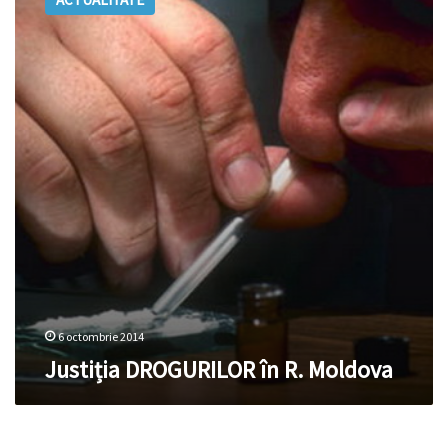
în
R.
Moldova
6 octombrie 2014
Justiția DROGURILOR în R. Moldova
Ion