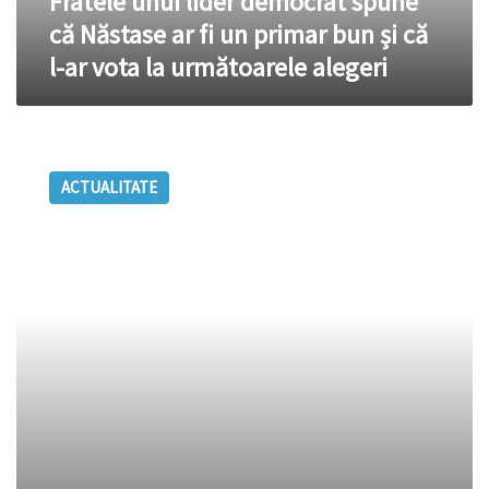
Fratele unui lider democrat spune
primar
că Năstase ar fi un primar bun și că
bun
l-ar vota la următoarele alegeri
și
că
l-
ar
Ion
vota
Diacov,
la
ACTUALITATE
procurorul
următoarele
municipiului
alegeri
Chişinău,
a
demisionat