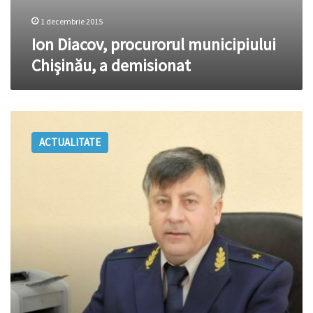
1 decembrie 2015
Ion Diacov, procurorul municipiului
Chişinău, a demisionat
Diacov:
Statul
ACTUALITATE
își
amintește
de
procuratură
doar
atunci
când
are
nevoie