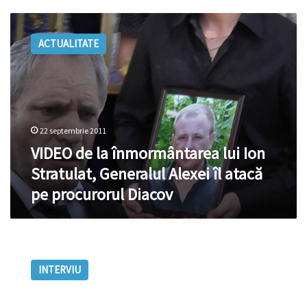
VIDEO
de
ACTUALITATE
la
înmormântarea
lui
Ion
Stratulat,
Generalul
22 septembrie 2011
Alexei
îl
VIDEO de la înmormântarea lui Ion
atacă
Stratulat, Generalul Alexei îl atacă
pe
pe procurorul Diacov
procurorul
Diacov
Ion
Diacov:
INTERVIU
„Dacă
avem
procuratură