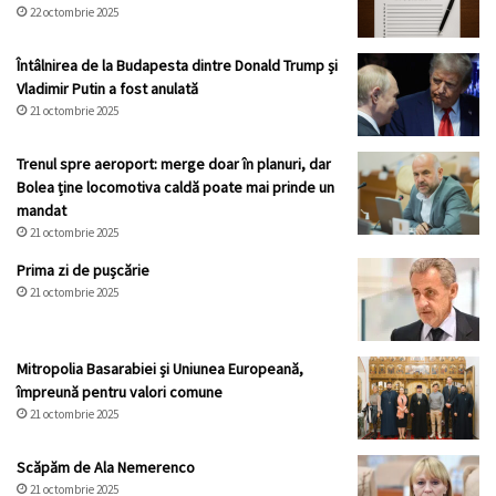
22 octombrie 2025
Întâlnirea de la Budapesta dintre Donald Trump și
Vladimir Putin a fost anulată
21 octombrie 2025
Trenul spre aeroport: merge doar în planuri, dar
Bolea ține locomotiva caldă poate mai prinde un
mandat
21 octombrie 2025
Prima zi de pușcărie
21 octombrie 2025
Mitropolia Basarabiei și Uniunea Europeană,
împreună pentru valori comune
21 octombrie 2025
Scăpăm de Ala Nemerenco
21 octombrie 2025