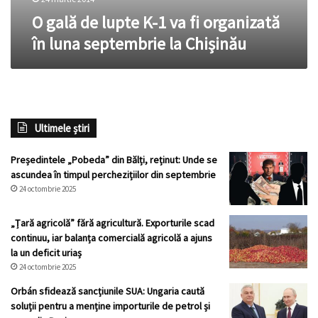
luna
O gală de lupte K-1 va fi organizată
septembrie
în luna septembrie la Chișinău
la
Chișinău
Ultimele știri
Președintele „Pobeda” din Bălți, reținut: Unde se
ascundea în timpul perchezițiilor din septembrie
24 octombrie 2025
„Țară agricolă” fără agricultură. Exporturile scad
continuu, iar balanța comercială agricolă a ajuns
la un deficit uriaș
24 octombrie 2025
Orbán sfidează sancțiunile SUA: Ungaria caută
soluții pentru a menține importurile de petrol și