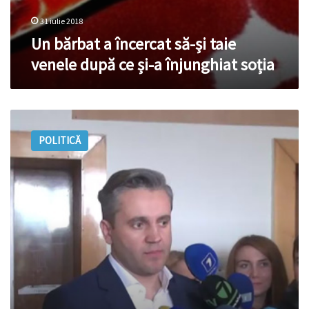
31 iulie 2018
Un bărbat a încercat să-și taie
venele după ce și-a înjunghiat soția
Martorii
apărării
POLITICĂ
în
procesul
lui
Vlad
Filat
nu
s-
au
prezentat
la
ședința
de