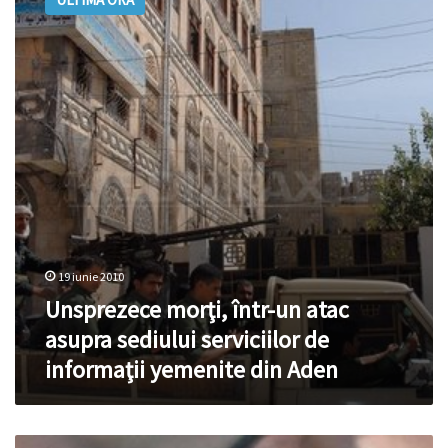
într-
un
atac
asupra
sediului
serviciilor
de
informaţii
yemenite
din
Aden
19 iunie 2010
Unsprezece morţi, într-un atac
asupra sediului serviciilor de
informaţii yemenite din Aden
Unsprezece