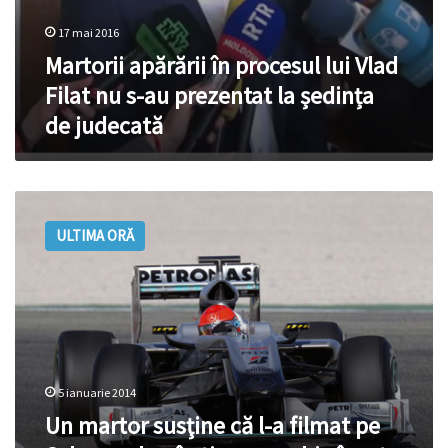
judecată
17 mai 2016
Martorii apărării în procesul lui Vlad
Filat nu s-au prezentat la ședința
de judecată
Un
martor
ULTIMA ORĂ
susţine
că
l-
a
filmat
pe
Schumacher
în
5 ianuarie 2014
timp
Un martor susţine că l-a filmat pe
ce