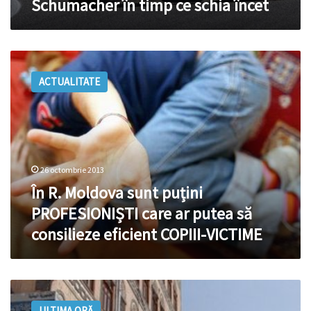
Schumacher în timp ce schia încet
schia
încet
În
R.
ACTUALITATE
Moldova
sunt
puțini
PROFESIONIȘTI
care
ar
26 octombrie 2013
putea
să
În R. Moldova sunt puțini
consilieze
PROFESIONIȘTI care ar putea să
eficient
consilieze eficient COPIII-VICTIME
COPIII-
VICTIME
Unsprezece
morţi,
ULTIMA ORĂ