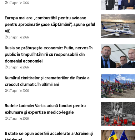
17 aprilie 2026
Europa mai are „combustibil pentru avioane
pentru aproximativ șase săptămâni”, spune șeful
AIE
17 aprilie 2026
Rusia se prăbușește economic: Putin, nervos în
public în timpul întâlnirii cu responsabilii din
domeniul economiei
17 aprilie 2026
Numărul cimitirelor și crematoriilor din Rusia a
crescut dramatic în ultimii ani
17 aprilie 2026
Rudele Ludmilei Vartic adună fonduri pentru
exhumare și expertize medico-legale
17 aprilie 2026
6 state se opun aderării accelerate a Ucrainei și