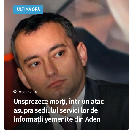
morţi,
ULTIMA ORĂ
într-
un
atac
asupra
sediului
serviciilor
de
informaţii
yemenite
din
Aden
19 iunie 2010
Unsprezece morţi, într-un atac
asupra sediului serviciilor de
informaţii yemenite din Aden