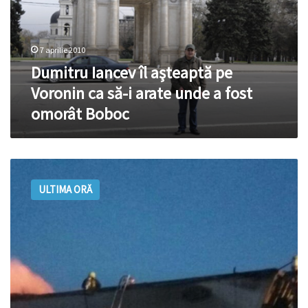
Voronin
ca
să-
7 aprilie 2010
i
arate
Dumitru Iancev îl aşteaptă pe
unde
Voronin ca să-i arate unde a fost
a
omorât Boboc
fost
omorât
Boboc
Incendiu
intr-
ULTIMA ORĂ
un
bloc
de
la
Ciocana
soldat
cu
un