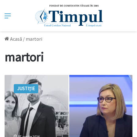
Meniu
Acasă
/
martori
martori
Martorii
din
JUSTIȚIE
cazul
Ludmilei
Vartic,
supuși
intimidărilor
17 aprilie 2026