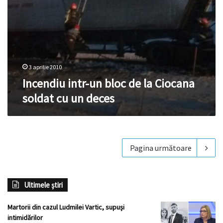
deces
3 aprilie 2010
Incendiu intr-un bloc de la Ciocana
soldat cu un deces
Pagina următoare
Ultimele știri
Martorii din cazul Ludmilei Vartic, supuși
intimidărilor