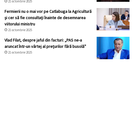
21 octombrie 2025
Fermierii nu o mai vor pe Catlabuga la Agricultură
și cer să fie consultați înainte de desemnarea
viitorului ministru
21 octombrie 2025
Vlad Filat, despre jaful din facturi: „PAS ne-a
aruncat într-un vârtej al prețurilor fără busolă”
21 octombrie 2025