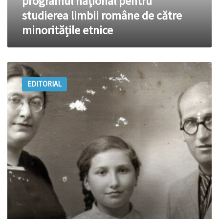
programul național pentru
române
studierea limbii române de către
de
minoritățile etnice
către
minoritățile
etnice
Minoritățile
etnice
EDITORIAL
din
Basarabia:
Evreii