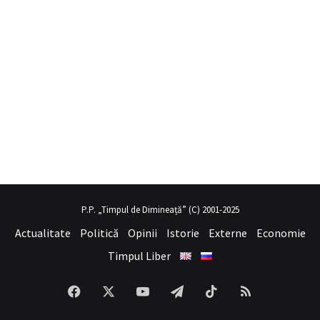
il porno
hayalini kurduğu seksi kadının üvey annesi gibi
sex hikayel
P.P. „Timpul de Dimineață” (C) 2001-2025
Actualitate
Politică
Opinii
Istorie
Externe
Economie
Timpul Liber
Facebook
X
YouTube
Telegram
TikTok
RSS