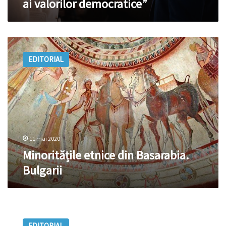
ai valorilor democratice”
valorilor
democratice”
Minoritățile
etnice
EDITORIAL
din
Basarabia.
Bulgarii
11 mai 2020
Minoritățile etnice din Basarabia.
Bulgarii
Minoritățile
etnice
EDITORIAL