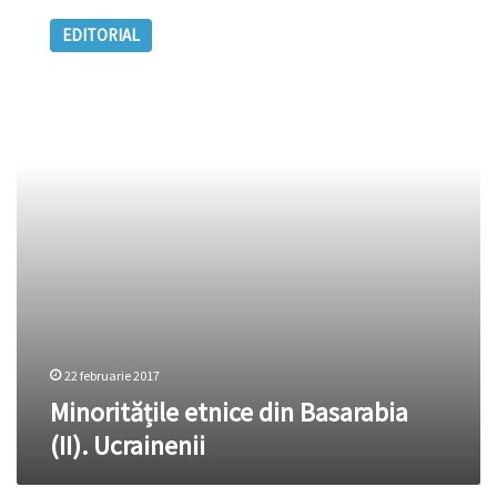
etnice
EDITORIAL
din
Basarabia
(II).
Ucrainenii
22 februarie 2017
Minoritățile etnice din Basarabia
(II). Ucrainenii