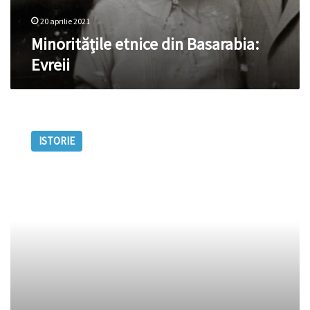
20 aprilie 2021
Minoritățile etnice din Basarabia:
Evreii
Minoritățile
etnice
ISTORIE
din
Basarabia,
Găgăuzii