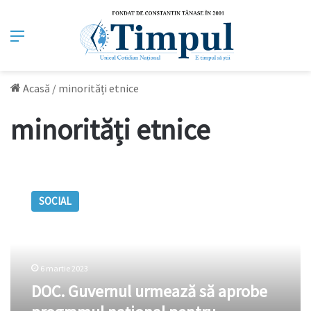
Meniu
Acasă
/
minorități etnice
minorități etnice
DOC.
Guvernul
SOCIAL
urmează
să
aprobe
programul
național
6 martie 2023
pentru
DOC. Guvernul urmează să aprobe
studierea
limbii