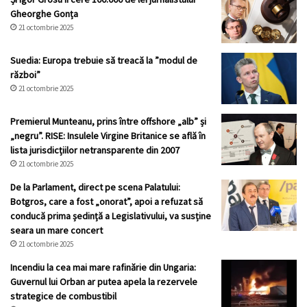
Gheorghe Gonța
21 octombrie 2025
Suedia: Europa trebuie să treacă la ”modul de
război”
21 octombrie 2025
Premierul Munteanu, prins între offshore „alb” și
„negru”. RISE: Insulele Virgine Britanice se află în
lista jurisdicțiilor netransparente din 2007
21 octombrie 2025
De la Parlament, direct pe scena Palatului:
Botgros, care a fost „onorat”, apoi a refuzat să
conducă prima ședință a Legislativului, va susține
seara un mare concert
21 octombrie 2025
Incendiu la cea mai mare rafinărie din Ungaria:
Guvernul lui Orban ar putea apela la rezervele
strategice de combustibil