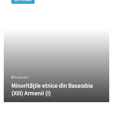
din
Basarabia
(XIII)
Armenii
(I)
5 iulie 2017
Minoritățile etnice din Basarabia
(XIII) Armenii (I)
Minoritățile