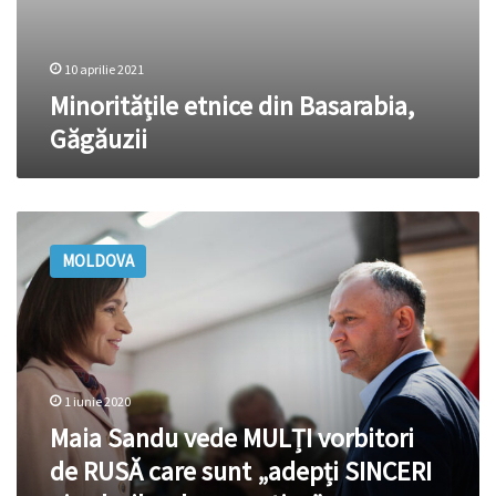
10 aprilie 2021
Minoritățile etnice din Basarabia,
Găgăuzii
Maia
Sandu
MOLDOVA
vede
MULȚI
vorbitori
de
RUSĂ
care
1 iunie 2020
sunt
„adepți
Maia Sandu vede MULȚI vorbitori
SINCERI
de RUSĂ care sunt „adepți SINCERI
ai