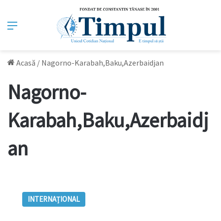
Meniu
Acasă
/
Nagorno-Karabah,Baku,Azerbaidjan
Nagorno-
Karabah,Baku,Azerbaidj
an
Secretarul
general
INTERNAȚIONAL
al
ONU