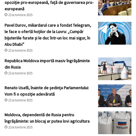
opoziție pro-europeană, față de guvernarea pro-
europeană
22 octombrie 2025
Pavel Durov, miliardarul care a fondat Telegram,
le face o ofertă hoților de la Luvru: „Cumpăr
bijuteriile furate și le duc într-un loc mai sigur, în
Abu Dhabi”
22 octombrie 2025
Republica Moldova importă masiv îngrășăminte
din Rusia
22 octombrie 2025
Renato Usatîi, înainte de ședința Parlamentului:
Vom fi o opoziție adevărată
22 octombrie 2025
Moldova, dependentă de Rusia pentru
îngrășăminte: un blocaj ar putea lovi agricultura
22 octombrie 2025