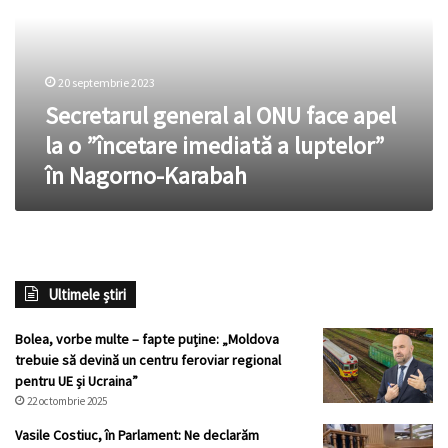
face
apel
la
o
20 septembrie 2023
”încetare
imediată
Secretarul general al ONU face apel
a
la o ”încetare imediată a luptelor”
luptelor”
în Nagorno-Karabah
în
Nagorno-
Karabah
Ultimele știri
Bolea, vorbe multe – fapte puține: „Moldova
trebuie să devină un centru feroviar regional
pentru UE și Ucraina”
22 octombrie 2025
Vasile Costiuc, în Parlament: Ne declarăm