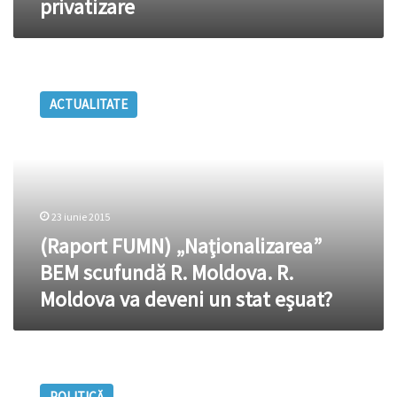
privatizare
contractului
de
privatizare
(Raport
FUMN)
ACTUALITATE
„Naţionalizarea”
BEM
scufundă
R.
Moldova.
R.
23 iunie 2015
Moldova
va
(Raport FUMN) „Naţionalizarea”
deveni
BEM scufundă R. Moldova. R.
un
Moldova va deveni un stat eşuat?
stat
eşuat?
Ioniță
și
POLITICĂ