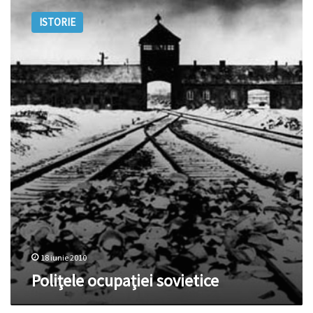
ocupaţiei
ISTORIE
sovietice
18 iunie 2010
Poliţele ocupaţiei sovietice