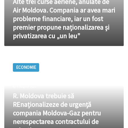
Alte trei curse aeriene, anulate de
iar
Air Moldova. Compania ar avea mari
un
fost
probleme financiare, iar un fost
premier
premier propune naționalizarea și
propune
naționalizarea
privatizarea cu „un leu”
și
privatizarea
cu
R.
„un
Moldova
leu”
ECONOMIE
trebuie
să
REnaționalizeze
de
4 august 2022
urgență
R. Moldova trebuie să
compania
REnaționalizeze de urgență
Moldova-
Gaz
compania Moldova-Gaz pentru
pentru
nerespectarea contractului de
nerespectarea