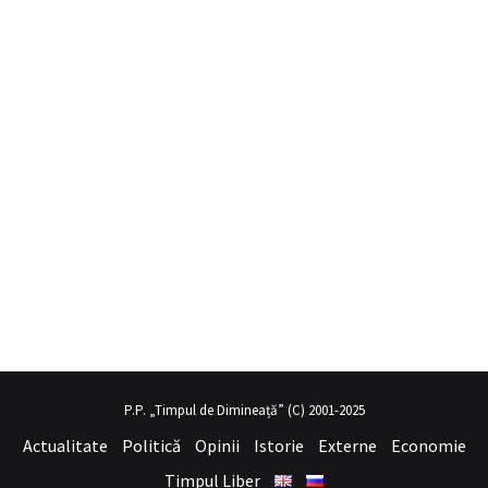
obil porno
hayalini kurduğu seksi kadının üvey annesi gibi
sex hika
P.P. „Timpul de Dimineață” (C) 2001-2025
Actualitate
Politică
Opinii
Istorie
Externe
Economie
Timpul Liber