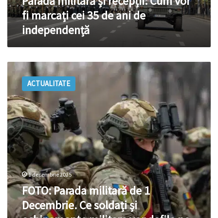
Paradă militară și recepții: Cum vor
de
fi marcați cei 35 de ani de
ani
independență
de
independență
FOTO:
Parada
ACTUALITATE
militară
de
1
Decembrie.
Ce
soldați
și
echipamente
militare
1 decembrie 2025
vor
FOTO: Parada militară de 1
defila
pe
Decembrie. Ce soldați și
sub