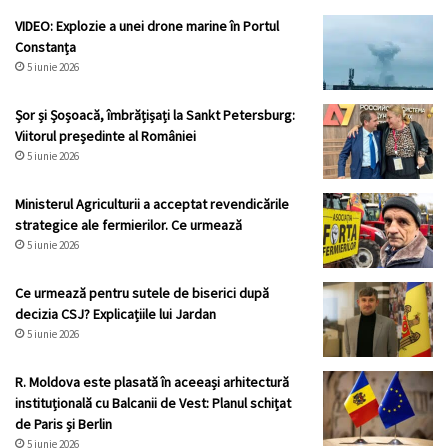
VIDEO: Explozie a unei drone marine în Portul
Constanța
5 iunie 2026
Șor și Șoșoacă, îmbrățișați la Sankt Petersburg:
Viitorul președinte al României
5 iunie 2026
Ministerul Agriculturii a acceptat revendicările
strategice ale fermierilor. Ce urmează
5 iunie 2026
Ce urmează pentru sutele de biserici după
decizia CSJ? Explicațiile lui Jardan
5 iunie 2026
R. Moldova este plasată în aceeași arhitectură
instituțională cu Balcanii de Vest: Planul schițat
de Paris și Berlin
5 iunie 2026