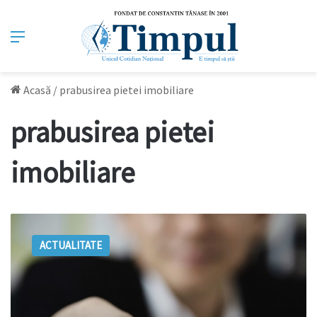
Meniu
Acasă
/
prabusirea pietei imobiliare
prabusirea pietei
imobiliare
Prăbușire
totală!
ACTUALITATE
De
ce
nu
se
mai