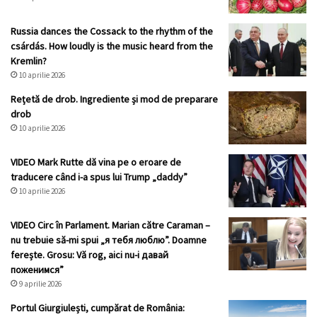
Russia dances the Cossack to the rhythm of the
csárdás. How loudly is the music heard from the
Kremlin?
10 aprilie 2026
Rețetă de drob. Ingrediente și mod de preparare
drob
10 aprilie 2026
VIDEO Mark Rutte dă vina pe o eroare de
traducere când i-a spus lui Trump „daddy”
10 aprilie 2026
VIDEO Circ în Parlament. Marian către Caraman –
nu trebuie să-mi spui „я тебя люблю”. Doamne
ferește. Grosu: Vă rog, aici nu-i давай
поженимся”
9 aprilie 2026
Portul Giurgiulești, cumpărat de România: