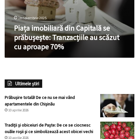
18 noiembrie 2025
Piața imobiliară din Capitală se
prăbușește: Tranzacțiile au scăzut
cu aproape 70%
Ultimele știri
Prăbușire totală! De ce nu se mai vând
apartamentele din Chișinău
10 aprilie 2026
Tradiții și obiceiuri de Paște: De ce se ciocnesc
ouăle roșii și ce simbolizează acest obicei vechi
10 aprilie 2026