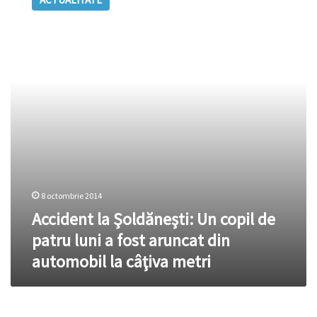
Şoldăneşti:
Un
copil
de
patru
luni
a
fost
aruncat
din
automobil
la
câţiva
metri
8 octombrie 2014
Accident la Şoldăneşti: Un copil de
patru luni a fost aruncat din
automobil la câţiva metri
Şeful-