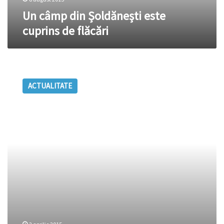
Un câmp din Șoldănești este
cuprins de flăcări
Doi
poliţişti
ACTUALITATE
din
Şoldăneşti
au
fost
trimişi
de
procurori
pe
banca
acuzaţilor