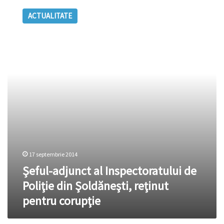
adjunct
ACTUALITATE
al
Inspectoratului
de
Poliţie
din
Şoldăneşti,
reţinut
pentru
corupţie
17 septembrie 2014
Şeful-adjunct al Inspectoratului de
Poliţie din Şoldăneşti, reţinut
pentru corupţie