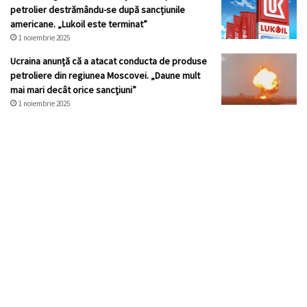
petrolier destrămându-se după sancțiunile
americane. „Lukoil este terminat”
1 noiembrie 2025
Ucraina anunță că a atacat conducta de produse
petroliere din regiunea Moscovei. „Daune mult
mai mari decât orice sancţiuni”
1 noiembrie 2025