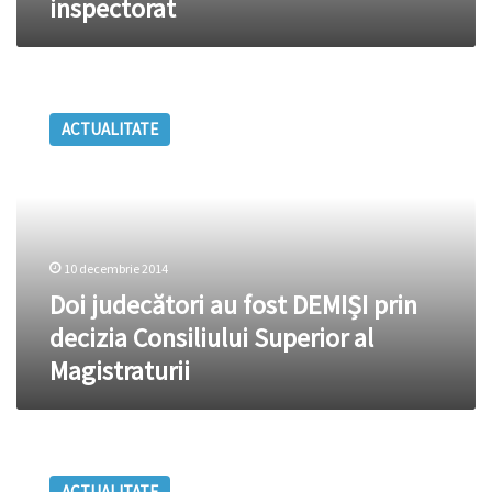
inspectorat
banii
în
inspectorat
Doi
judecători
ACTUALITATE
au
fost
DEMIȘI
prin
decizia
Consiliului
10 decembrie 2014
Superior
al
Doi judecători au fost DEMIȘI prin
Magistraturii
decizia Consiliului Superior al
Magistraturii
Accident
la
ACTUALITATE