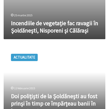
25 martie 2015
Incendiile de vegetaţie fac ravagii în
Şoldăneşti, Nisporeni şi Călăraşi
Doi
poliţişti
ACTUALITATE
de
la
Şoldăneşti
au
fost
prinşi
11 februarie 2015
în
timp
Doi poliţişti de la Şoldăneşti au fost
ce
prinşi în timp ce împărţeau banii în
împărţeau