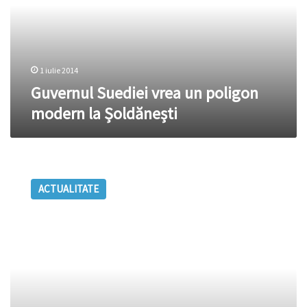
unei
modern
pedepse
la
Șoldănești
1 iulie 2014
Guvernul Suediei vrea un poligon
modern la Șoldănești
Gospodării
dintr-
ACTUALITATE
un
sat
din
Şoldăneşti,
la
un
pas
de