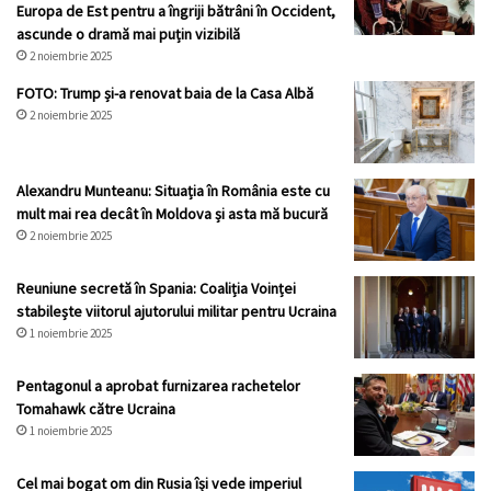
Europa de Est pentru a îngriji bătrâni în Occident,
ascunde o dramă mai puțin vizibilă
2 noiembrie 2025
FOTO: Trump și-a renovat baia de la Casa Albă
2 noiembrie 2025
Alexandru Munteanu: Situația în România este cu
mult mai rea decât în Moldova și asta mă bucură
2 noiembrie 2025
Reuniune secretă în Spania: Coaliția Voinței
stabilește viitorul ajutorului militar pentru Ucraina
1 noiembrie 2025
Pentagonul a aprobat furnizarea rachetelor
Tomahawk către Ucraina
1 noiembrie 2025
Cel mai bogat om din Rusia își vede imperiul