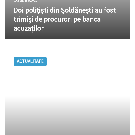
2 aprilie 2015
Doi poliţişti din Şoldăneşti au fost
trimişi de procurori pe banca
acuzaţilor
Incendiile
de
ACTUALITATE
vegetaţie
fac
ravagii
în
Şoldăneşti,
Nisporeni
şi
Călăraşi