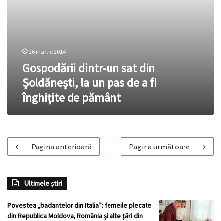
a
fi
înghiţite
de
pământ
26 martie 2014
Gospodării dintr-un sat din
Şoldăneşti, la un pas de a fi
înghiţite de pământ
Pagina anterioară
Pagina următoare
Ultimele știri
Povestea „badantelor din Italia”: femeile plecate
din Republica Moldova, România și alte țări din