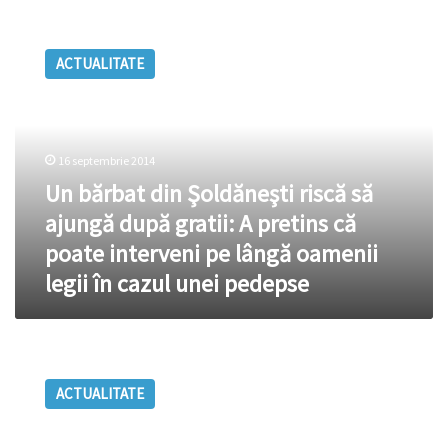
Un
bărbat
ACTUALITATE
din
Şoldăneşti
riscă
să
ajungă
16 septembrie 2014
după
Un bărbat din Şoldăneşti riscă să
gratii:
A
ajungă după gratii: A pretins că
pretins
poate interveni pe lângă oamenii
că
legii în cazul unei pedepse
poate
interveni
pe
lângă
Guvernul
oamenii
Suediei
legii
ACTUALITATE
vrea
în
un
cazul
poligon