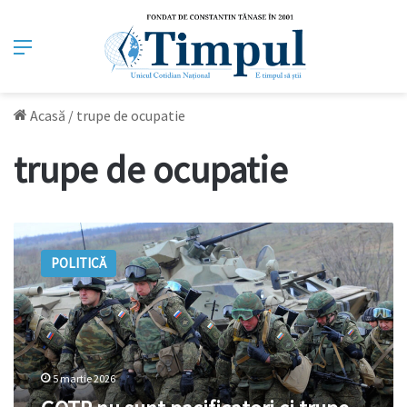
Meniu
Acasă
/
trupe de ocupatie
trupe de ocupatie
GOTR
nu
POLITICĂ
sunt
pacificatori
ci
trupe
de
ocupație.
5 martie 2026
Confuzia
folosită