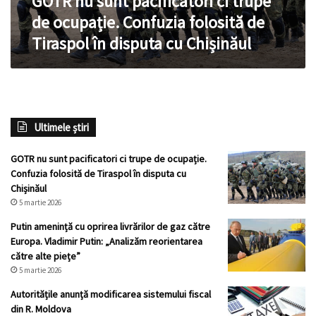
GOTR nu sunt pacificatori ci trupe
de
de ocupație. Confuzia folosită de
Tiraspol
Tiraspol în disputa cu Chișinăul
în
disputa
cu
Chișinăul
Ultimele știri
GOTR nu sunt pacificatori ci trupe de ocupație.
Confuzia folosită de Tiraspol în disputa cu
Chișinăul
5 martie 2026
Putin amenință cu oprirea livrărilor de gaz către
Europa. Vladimir Putin: „Analizăm reorientarea
către alte piețe”
5 martie 2026
Autoritățile anunță modificarea sistemului fiscal
din R. Moldova