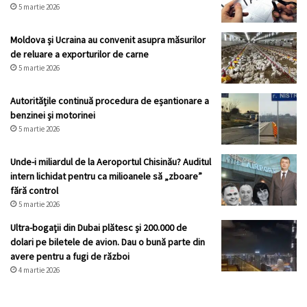
5 martie 2026
Moldova și Ucraina au convenit asupra măsurilor
de reluare a exporturilor de carne
5 martie 2026
Autoritățile continuă procedura de eșantionare a
benzinei și motorinei
5 martie 2026
Unde-i miliardul de la Aeroportul Chisinău? Auditul
intern lichidat pentru ca milioanele să „zboare”
fără control
5 martie 2026
Ultra-bogaţii din Dubai plătesc și 200.000 de
dolari pe biletele de avion. Dau o bună parte din
avere pentru a fugi de război
4 martie 2026