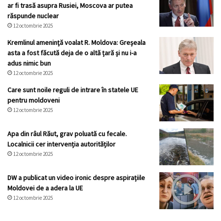
ar fi trasă asupra Rusiei, Moscova ar putea
răspunde nuclear
12 octombrie 2025
Kremlinul ameninţă voalat R. Moldova: Greșeala
asta a fost făcută deja de o altă țară și nu i-a
adus nimic bun
12 octombrie 2025
Care sunt noile reguli de intrare în statele UE
pentru moldoveni
12 octombrie 2025
Apa din râul Răut, grav poluată cu fecale.
Localnicii cer intervenția autorităților
12 octombrie 2025
DW a publicat un video ironic despre aspirațiile
Moldovei de a adera la UE
12 octombrie 2025