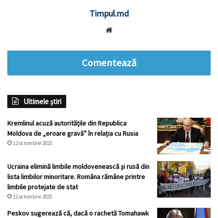
Timpul.md
Website
Comentează
Ultimele știri
Kremlinul acuză autoritățile din Republica
Moldova de „eroare gravă” în relația cu Rusia
12 octombrie 2025
Ucraina elimină limbile moldovenească și rusă din
lista limbilor minoritare. Româna rămâne printre
limbile protejate de stat
12 octombrie 2025
Peskov sugerează că, dacă o rachetă Tomahawk