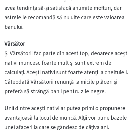
avea tendința să-și satisfacă anumite mofturi, dar
astrele le recomandă să nu uite care este valoarea
banului.
Vărsător
Și Vărsătorii fac parte din acest top, deoarece acești
nativi muncesc foarte mult și sunt extrem de
calculați. Acești nativi sunt foarte atenți la cheltuieli.
Câteodată Vărsătorii renunță la micile plăceri și
preferă să strângă banii pentru zile negre.
Unii dintre acești nativi ar putea primi o propunere
avantajoasă la locul de muncă. Alții vor pune bazele
unei afaceri la care se gândesc de câţiva ani.