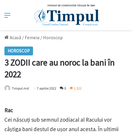
Meniu
Acasă
/
Femeia
/
Horoscop
HOROSCOP
3 ZODII care au noroc la bani în
2022
Timpul.md
7 aprilie 2022
0
1.322
Rac
Cei născuți sub semnul zodiacal al Racului vor
câștiga bani destul de ușor anul acesta. În ultimii