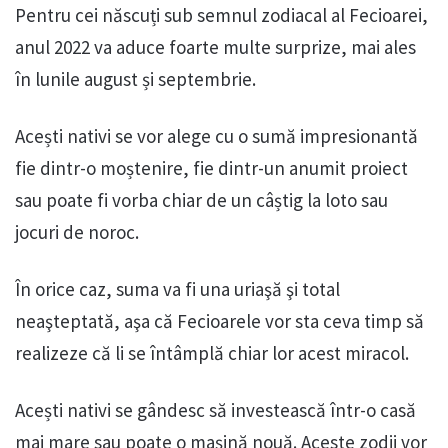
Pentru cei născuți sub semnul zodiacal al Fecioarei,
anul 2022 va aduce foarte multe surprize, mai ales
în lunile august și septembrie.
Acești nativi se vor alege cu o sumă impresionantă
fie dintr-o moștenire, fie dintr-un anumit proiect
sau poate fi vorba chiar de un câștig la loto sau
jocuri de noroc.
În orice caz, suma va fi una uriaşă şi total
neaşteptată, aşa că Fecioarele vor sta ceva timp să
realizeze că li se întâmplă chiar lor acest miracol.
Acești nativi se gândesc să investească într-o casă
mai mare sau poate o maşină nouă. Aceste zodii vor