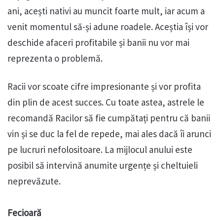
ani, acești nativi au muncit foarte mult, iar acum a
venit momentul să-și adune roadele. Aceștia își vor
deschide afaceri profitabile și banii nu vor mai
reprezenta o problemă.
Racii vor scoate cifre impresionante și vor profita
din plin de acest succes. Cu toate astea, astrele le
recomandă Racilor să fie cumpătați pentru că banii
vin și se duc la fel de repede, mai ales dacă îi arunci
pe lucruri nefolositoare. La mijlocul anului este
posibil să intervină anumite urgențe și cheltuieli
neprevăzute.
Fecioară