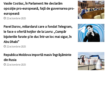
Vasile Costiuc, în Parlament: Ne declarăm
opoziție pro-europeană, față de guvernarea pro-
europeană
22 octombrie 2025
Pavel Durov, miliardarul care a fondat Telegram,
le face o ofertă hoților de la Luvru: „Cumpăr
bijuteriile furate și le duc într-un loc mai sigur, în
Abu Dhabi”
22 octombrie 2025
Republica Moldova importă masiv îngrășăminte
din Rusia
22 octombrie 2025