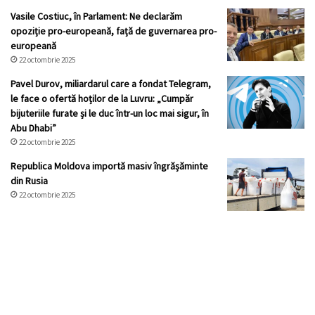
Vasile Costiuc, în Parlament: Ne declarăm
opoziție pro-europeană, față de guvernarea pro-
europeană
22 octombrie 2025
Pavel Durov, miliardarul care a fondat Telegram,
le face o ofertă hoților de la Luvru: „Cumpăr
bijuteriile furate și le duc într-un loc mai sigur, în
Abu Dhabi”
22 octombrie 2025
Republica Moldova importă masiv îngrășăminte
din Rusia
22 octombrie 2025