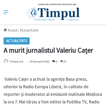
Meniu
Acasă
/
Actualitate
ACTUALITATE
A murit jurnalistul Valeriu Cațer
Timpul.md
24 ianuarie 2022
0
23
Valeriu Cațer a activat la agenția Basa-press,
ulterior la Radio Europa Liberă, în calitate de
reporter și moderator al emisiunii matinale Moldova
la ora 7. Mai târziu a fost editor la Publika TV, Radio