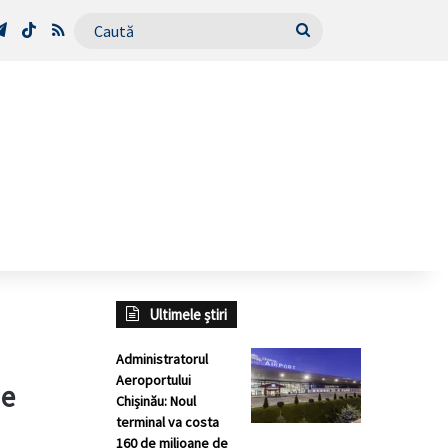
Tube
Telegram
TikTok
RSS
Caută
Ultimele știri
Administratorul
Aeroportului
de
Chișinău: Noul
terminal va costa
160 de milioane de