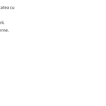
tatea cu
ă
ii.
erne.