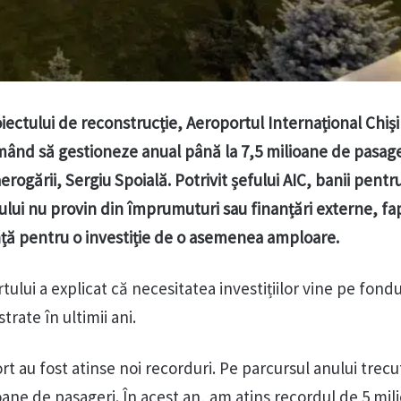
iectului de reconstrucție, Aeroportul Internațional Chiși
mând să gestioneze anual până la 7,5 milioane de pasage
rogării, Sergiu Spoială. Potrivit șefului AIC, banii pentr
ui nu provin din împrumuturi sau finanțări externe, fa
ță pentru o investiție de o asemenea amploare.
ului a explicat că necesitatea investițiilor vine pe fond
trate în ultimii ani.
ort au fost atinse noi recorduri. Pe parcursul anului trec
oane de pasageri. În acest an, am atins recordul de 5 mil