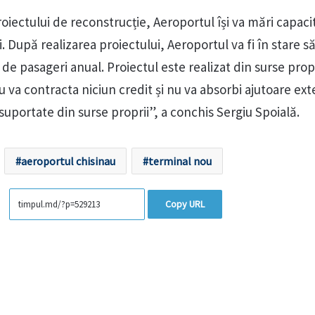
oiectului de reconstrucție, Aeroportul își va mări capaci
. După realizarea proiectului, Aeroportul va fi în stare s
de pasageri anual. Proiectul este realizat din surse propr
 va contracta niciun credit și nu va absorbi ajutoare ext
 suportate din surse proprii”, a conchis Sergiu Spoială.
aeroportul chisinau
terminal nou
Copy URL