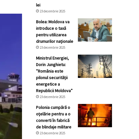
lei
23 decembrie 2025
Bolea: Moldova va
introduce o taxă
pentru utilizarea
drumurilor naționale
23 decembrie 2025
Ministrul Energiei,
Dorin Junghietu:
”România este
pilonul securității
energetice a
Republicii Moldova”
23 decembrie 2025
Polonia cumpără o
oţelărie pentru a o
converti în fabrică
de blindaje militare
23 decembrie 2025