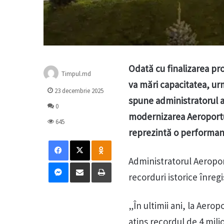
Odată cu finalizarea pro
Timpul.md
va mări capacitatea, ur
23 decembrie 2025
spune administratorul ae
0
modernizarea Aeroportul
645
reprezintă o performan
Facebook
X
Odnoklassniki
Administratorul Aeroport
Messenger
Distribuie prin mail
Tipărește
recorduri istorice înregis
„În ultimii ani, la Aerop
atins recordul de 4 mili