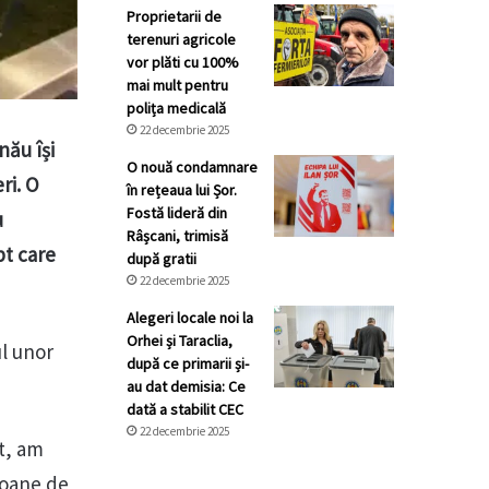
Proprietarii de
terenuri agricole
vor plăti cu 100%
mai mult pentru
polița medicală
22 decembrie 2025
nău își
O nouă condamnare
ri. O
în rețeaua lui Șor.
Fostă lideră din
u
Râșcani, trimisă
pt care
după gratii
22 decembrie 2025
Alegeri locale noi la
Orhei și Taraclia,
ul unor
după ce primarii și-
au dat demisia: Ce
dată a stabilit CEC
22 decembrie 2025
ut, am
ioane de