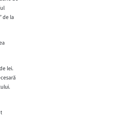
ful
” de la
rea
e lei.
ecesară
ului.
at