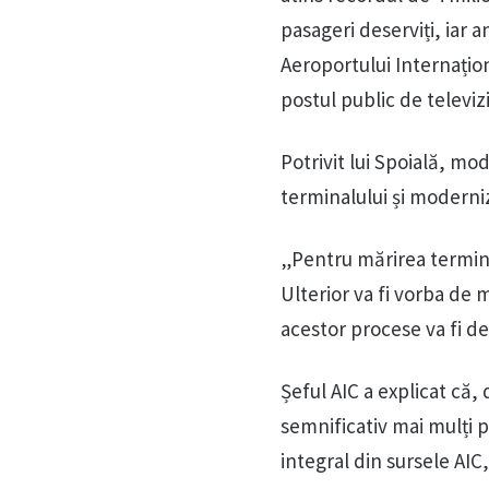
pasageri deserviți, iar a
Aeroportului Internațion
postul public de televiz
Potrivit lui Spoială, mo
terminalului și modern
„Pentru mărirea terminal
Ulterior va fi vorba de
acestor procese va fi de
Șeful AIC a explicat că,
semnificativ mai mulți pa
integral din sursele AIC