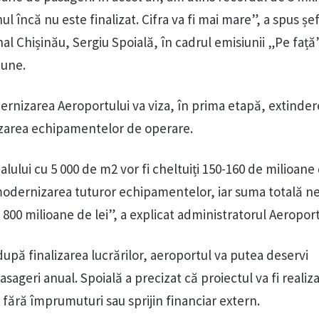
nul încă nu este finalizat. Cifra va fi mai mare”, a spus șe
al Chișinău, Sergiu Spoială, în cadrul emisiunii „Pe față
iune.
dernizarea Aeroportului va viza, în prima etapă, extinde
izarea echipamentelor de operare.
ului cu 5 000 de m2 vor fi cheltuiți 150-160 de milioane d
 modernizarea tuturor echipamentelor, iar suma totală n
 800 milioane de lei”, a explicat administratorul Aeroport
 după finalizarea lucrărilor, aeroportul va putea deservi
sageri anual. Spoială a precizat că proiectul va fi realiz
, fără împrumuturi sau sprijin financiar extern.