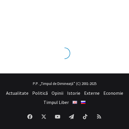
ks tecrübesinin ve üst
sex izle
seviye olduğu dışarıdan bakıldığınd
P.P. „Timpul de Dimineață” (C) 2001-2025
Actualitate
Politică
Opinii
Istorie
Externe
Economie
Timpul Liber
Facebook
X
YouTube
Telegram
TikTok
RSS