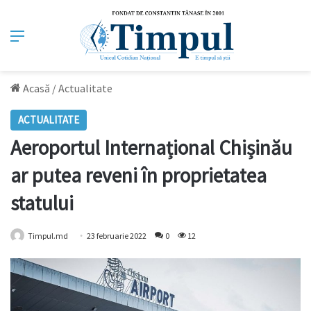
Meniu
Acasă
/
Actualitate
ACTUALITATE
Aeroportul Internațional Chișinău
ar putea reveni în proprietatea
statului
Timpul.md
23 februarie 2022
0
12