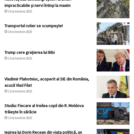
impracticabile și nervi întinși la maxim
14 octombrie 2025
Transportul rutier se scumpește!
14 octombrie 2025
Trump cere grațierea lui Bibi
13 octombrie 2025
Vladimir Plahotniuc, acoperit al SIE din România,
acuză Vlad Filat
13 octombrie 2025
Studiu: Fiecare al treilea copil din R. Moldova
trăiește în sărăcie
13 octombrie 2025
Ieșirea lui Dorin Recean din viața politică, un