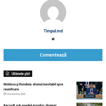
Timpul.md
Website
Comentează
Ultimele știri
Moldova și România: drumul inevitabil spre
reunificare
14 octombrie 2025
Racovăț sub asediul gropilor: drumuri