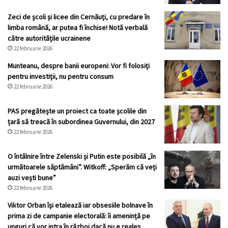
Zeci de școli și licee din Cernăuți, cu predare în
limba română, ar putea fi închise! Notă verbală
către autoritățile ucrainene
22 februarie 2026
Munteanu, despre banii europeni: Vor fi folosiți
pentru investiții, nu pentru consum
22 februarie 2026
PAS pregătește un proiect ca toate școlile din
țară să treacă în subordinea Guvernului, din 2027
22 februarie 2026
O întâlnire între Zelenski și Putin este posibilă „în
următoarele săptămâni”. Witkoff: „Sperăm că veți
auzi vești bune”
22 februarie 2026
Viktor Orban își etalează iar obsesiile bolnave în
prima zi de campanie electorală: îi amenință pe
unguri că vor intra în război dacă nu e reales