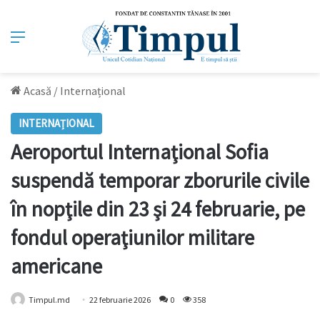
Meniu
Acasă
/
Internațional
INTERNAȚIONAL
Aeroportul Internaţional Sofia
suspendă temporar zborurile civile
în nopţile din 23 şi 24 februarie, pe
fondul operaţiunilor militare
americane
Timpul.md
22 februarie 2026
0
358