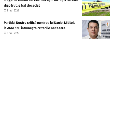
Tragedie într-un sat din Hâncești: Un copil de 4 ani
dispărut, găsit decedat
8 mai 2026
Partidul Nostru critică numirea lui Daniel Mititelu
la ANRE: Nu întrunește criteriile necesare
8 mai 2026