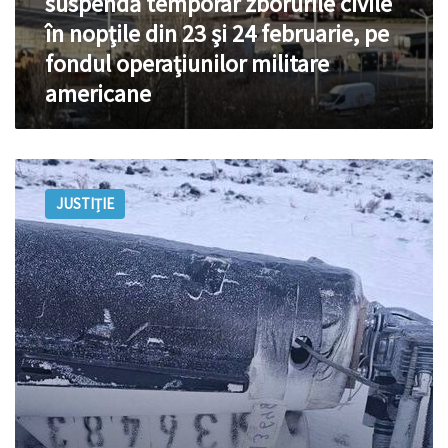
suspendă temporar zborurile civile
fondul
operaţiunilor
în nopţile din 23 şi 24 februarie, pe
militare
fondul operaţiunilor militare
americane
americane
O
dronă,
JUSTIȚIE
depistată
în
apropierea
unui
sat
din
raionul
Drochia:
Zona
a
fost
securizată