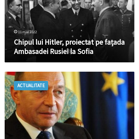
fațada
Ambasadei
Rusiei
la
Sofia
11 mai 2022
Chipul lui Hitler, proiectat pe fațada
Ambasadei Rusiei la Sofia
„Eşec
jenant
ACTUALITATE
la
Sofia”.
Băsescu:
Cum
a
fost
posibil
ca