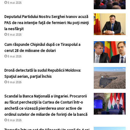
8 mai 2026
Deputatul Partidului Nostru Serghei Ivanov acuză
PAS de rea intenție față de fermieri: Nu poți minți
la nesfârșit
8 mai 2026
Cum răspunde Chișinăul după ce Tiraspolul a
cerut 28 de milioane de dolari
8 mai 2026
Dronă detectată la sudul Republicii Moldova:
Spațiul aerian, parțial închis
8 mai 2026
Scandal la Banca Națională a Ungariei. Procurorii
au făcut percheziții la Curtea de Conturi într-o
anchetă ce vizează pierderea unor active de
ordinul sutelor de miliarde de forinți de la bancă
8 mai 2026