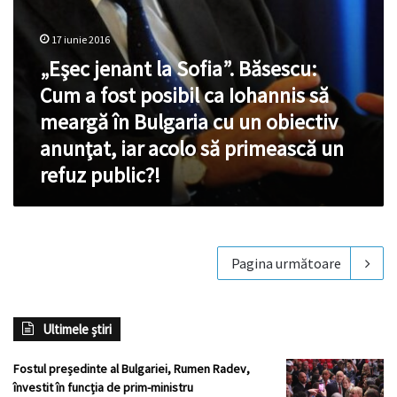
Iohannis
să
meargă
17 iunie 2016
în
„Eşec jenant la Sofia”. Băsescu:
Bulgaria
Cum a fost posibil ca Iohannis să
cu
un
meargă în Bulgaria cu un obiectiv
obiectiv
anunţat, iar acolo să primească un
anunţat,
iar
refuz public?!
acolo
să
primească
un
refuz
Pagina următoare
public?!
Ultimele știri
Fostul președinte al Bulgariei, Rumen Radev,
învestit în funcția de prim-ministru