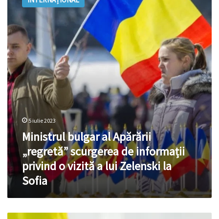
al
Apărării
„regretă”
scurgerea
de
informații
privind
o
vizită
a
lui
Zelenski
5 iulie 2023
la
Ministrul bulgar al Apărării
Sofia
„regretă” scurgerea de informații
privind o vizită a lui Zelenski la
Sofia
VIDEO.