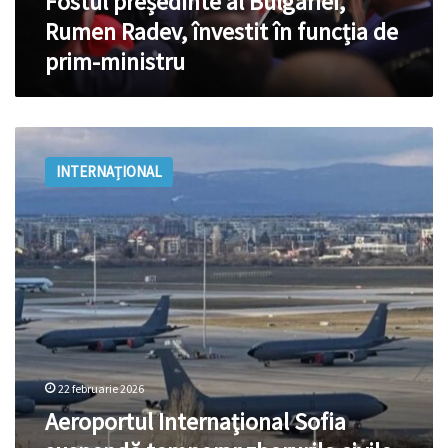
Fostul președinte al Bulgariei,
prim-
Rumen Radev, învestit în funcția de
ministru
prim-ministru
Aeroportul
Internaţional
INTERNAȚIONAL
Sofia
suspendă
temporar
zborurile
civile
în
nopţile
din
23
şi
24
22 februarie 2026
februarie,
Aeroportul Internaţional Sofia
pe