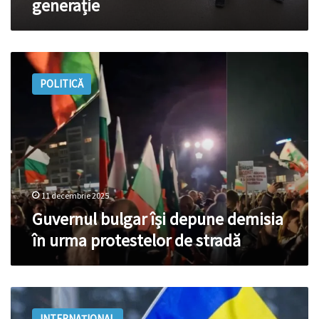
generație
Guvernul
bulgar
POLITICĂ
își
depune
demisia
în
urma
protestelor
de
stradă
11 decembrie 2025
Guvernul bulgar își depune demisia
în urma protestelor de stradă
Ministrul
bulgar
INTERNAȚIONAL