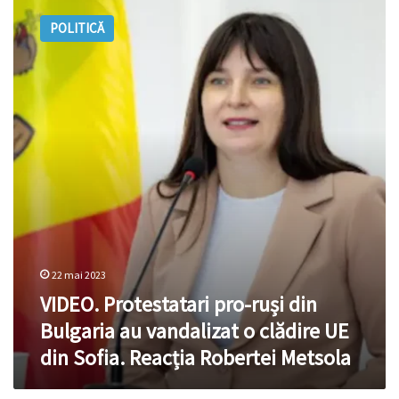
Protestatari
POLITICĂ
pro-
ruși
din
Bulgaria
au
vandalizat
o
clădire
UE
din
Sofia.
Reacția
Robertei
Metsola
22 mai 2023
VIDEO. Protestatari pro-ruși din
Bulgaria au vandalizat o clădire UE
din Sofia. Reacția Robertei Metsola