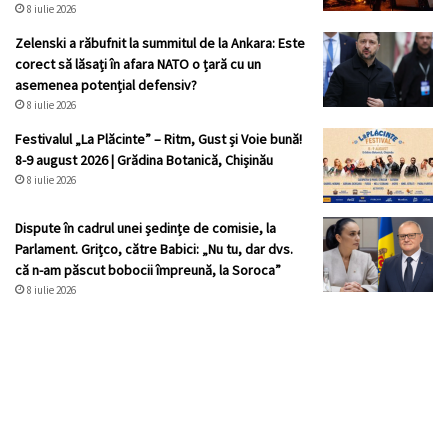
8 iulie 2026
Zelenski a răbufnit la summitul de la Ankara: Este
corect să lăsați în afara NATO o țară cu un
asemenea potențial defensiv?
8 iulie 2026
Festivalul „La Plăcinte” – Ritm, Gust și Voie bună!
8-9 august 2026 | Grădina Botanică, Chișinău
8 iulie 2026
Dispute în cadrul unei ședințe de comisie, la
Parlament. Grițco, către Babici: „Nu tu, dar dvs.
că n-am păscut bobocii împreună, la Soroca”
8 iulie 2026