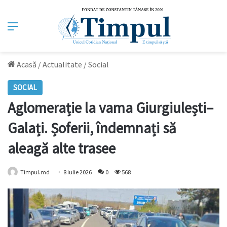
Meniu
Acasă
/
Actualitate
/
Social
SOCIAL
Aglomerație la vama Giurgiulești–
Galați. Șoferii, îndemnați să
aleagă alte trasee
Timpul.md
8 iulie 2026
0
568