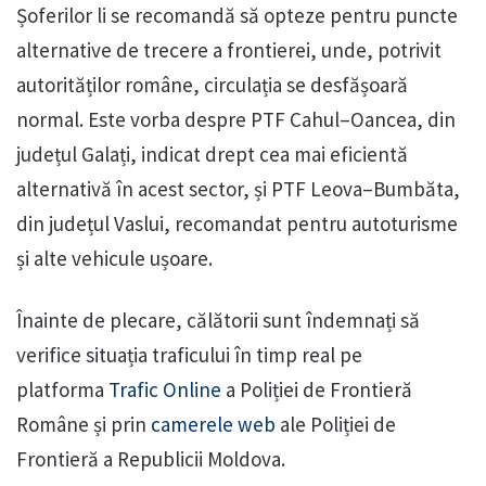
Șoferilor li se recomandă să opteze pentru puncte
alternative de trecere a frontierei, unde, potrivit
autorităților române, circulația se desfășoară
normal. Este vorba despre PTF Cahul–Oancea, din
județul Galați, indicat drept cea mai eficientă
alternativă în acest sector, și PTF Leova–Bumbăta,
din județul Vaslui, recomandat pentru autoturisme
și alte vehicule ușoare.
Înainte de plecare, călătorii sunt îndemnați să
verifice situația traficului în timp real pe
platforma
Trafic Online
a Poliției de Frontieră
Române și prin
camerele web
ale Poliției de
Frontieră a Republicii Moldova.