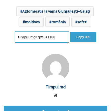
Aglomerație la vama Giurgiulești–Galați
moldova
românia
soferi
Copy URL
Timpul.md
Website