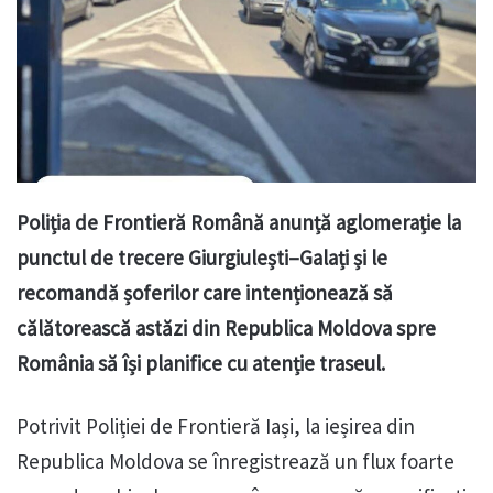
Poliția de Frontieră Română anunță aglomerație la
punctul de trecere Giurgiulești–Galați și le
recomandă șoferilor care intenționează să
călătorească astăzi din Republica Moldova spre
România să își planifice cu atenție traseul.
Potrivit Poliției de Frontieră Iași, la ieșirea din
Republica Moldova se înregistrează un flux foarte