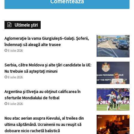
Comentează
Ultimele știri
Aglomerație la vama Giurgiulești–Galați. Șoferii,
îndemnați să aleagă alte trasee
8 iulie 2026
Serbia, către Moldova și alte țări candidate la UE:
Nu trebuie să așteptați minuni
8 iulie 2026
Argentina și Elveția au obținut calificarea în
sferturile Mondialului de fotbal
8 iulie 2026
Nou atac aerian asupra Kievului, al treilea din
ultima săptămână. Ucrainenii nu au reușit să
doboare nicio rachetă balistică