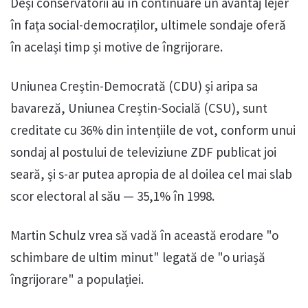
Deși conservatorii au în continuare un avantaj lejer
în fața social-democraților, ultimele sondaje oferă
în același timp și motive de îngrijorare.
Uniunea Creștin-Democrată (CDU) și aripa sa
bavareză, Uniunea Creștin-Socială (CSU), sunt
creditate cu 36% din intențiile de vot, conform unui
sondaj al postului de televiziune ZDF publicat joi
seară, și s-ar putea apropia de al doilea cel mai slab
scor electoral al său — 35,1% în 1998.
Martin Schulz vrea să vadă în această erodare "o
schimbare de ultim minut" legată de "o uriașă
îngrijorare" a populației.