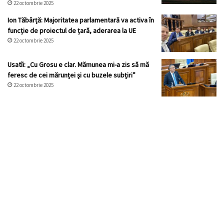
22 octombrie 2025
Ion Tăbârță: Majoritatea parlamentară va activa în
funcție de proiectul de țară, aderarea la UE
22 octombrie 2025
Usatîi: „Cu Grosu e clar. Mămunea mi-a zis să mă
feresc de cei mărunței și cu buzele subțiri”
22 octombrie 2025