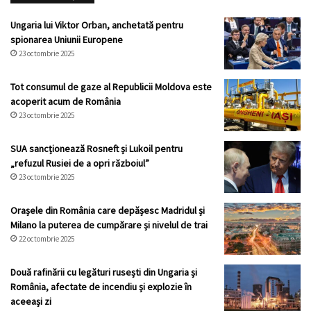
Ungaria lui Viktor Orban, anchetată pentru
spionarea Uniunii Europene
23 octombrie 2025
Tot consumul de gaze al Republicii Moldova este
acoperit acum de România
23 octombrie 2025
SUA sancționează Rosneft și Lukoil pentru
„refuzul Rusiei de a opri războiul”
23 octombrie 2025
Orașele din România care depășesc Madridul și
Milano la puterea de cumpărare și nivelul de trai
22 octombrie 2025
Două rafinării cu legături rusești din Ungaria și
România, afectate de incendiu și explozie în
aceeași zi