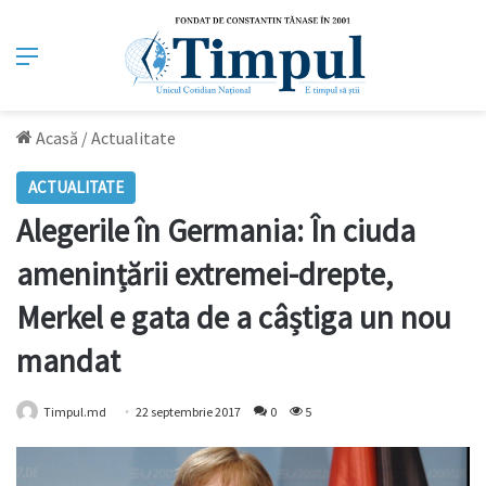
Meniu
Acasă
/
Actualitate
ACTUALITATE
Alegerile în Germania: În ciuda
amenințării extremei-drepte,
Merkel e gata de a câștiga un nou
mandat
Timpul.md
22 septembrie 2017
0
5