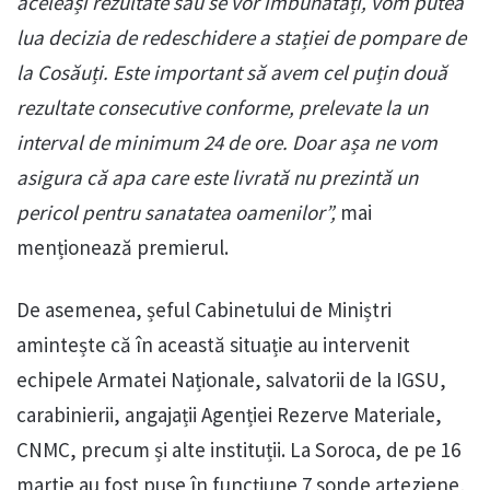
aceleași rezultate sau se vor îmbunătăți, vom putea
lua decizia de redeschidere a stației de pompare de
la Cosăuți. Este important să avem cel puțin două
rezultate consecutive conforme, prelevate la un
interval de minimum 24 de ore. Doar așa ne vom
asigura că apa care este livrată nu prezintă un
pericol pentru sanatatea oamenilor”,
mai
menționează premierul.
De asemenea, șeful Cabinetului de Miniștri
amintește că în această situație au intervenit
echipele Armatei Naționale, salvatorii de la IGSU,
carabinierii, angajații Agenției Rezerve Materiale,
CNMC, precum și alte instituții. La Soroca, de pe 16
martie au fost puse în funcțiune 7 sonde arteziene,