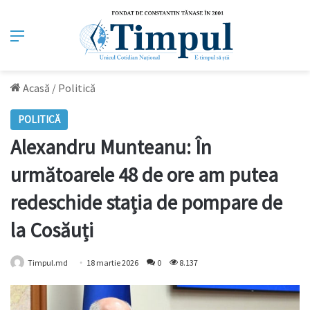
Meniu
Acasă
/
Politică
POLITICĂ
Alexandru Munteanu: În
următoarele 48 de ore am putea
redeschide stația de pompare de
la Cosăuți
Timpul.md
18 martie 2026
0
8.137