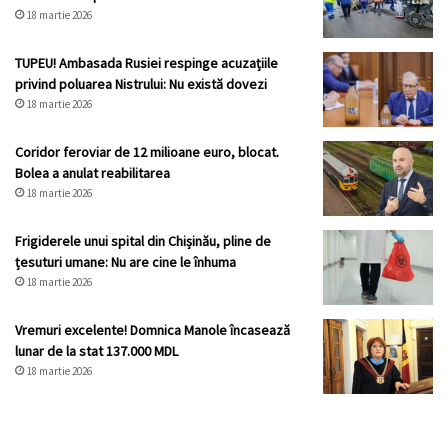
18 martie 2026
TUPEU! Ambasada Rusiei respinge acuzațiile
privind poluarea Nistrului: Nu există dovezi
18 martie 2026
Coridor feroviar de 12 milioane euro, blocat.
Bolea a anulat reabilitarea
18 martie 2026
Frigiderele unui spital din Chișinău, pline de
țesuturi umane: Nu are cine le înhuma
18 martie 2026
Vremuri excelente! Domnica Manole încasează
lunar de la stat 137.000 MDL
18 martie 2026