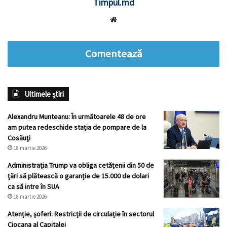
Timpul.md
Website
Comentează
Ultimele știri
Alexandru Munteanu: În următoarele 48 de ore
am putea redeschide stația de pompare de la
Cosăuți
18 martie 2026
Administrația Trump va obliga cetățenii din 50 de
țări să plătească o garanție de 15.000 de dolari
ca să intre în SUA
18 martie 2026
Atenție, șoferi: Restricții de circulație în sectorul
Ciocana al Capitalei