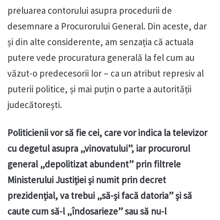
preluarea contorului asupra procedurii de
desemnare a Procurorului General. Din aceste, dar
și din alte considerente, am senzația că actuala
putere vede procuratura generală la fel cum au
văzut-o predecesorii lor – ca un atribut represiv al
puterii politice, și mai puțin o parte a autorității
judecătorești.
Politicienii vor să fie cei, care vor indica la televizor
cu degetul asupra „vinovatului”, iar procurorul
general „depolitizat abundent” prin filtrele
Ministerului Justiției și numit prin decret
prezidențial, va trebui „să-și facă datoria” și să
caute cum să-l „îndosarieze” sau să nu-l