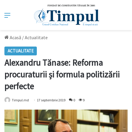
Meniu
Acasă
/
Actualitate
ACTUALITATE
Alexandru Tănase: Reforma
procuraturii și formula politizării
perfecte
Timpul.md
17 septembrie 2019
0
9