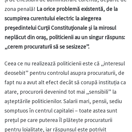
zona penală!
La orice problemă existentă, de la
scumpirea curentului electric la alegerea
președintelui Curții Constituționale și la mirosul
neplăcut din oraș, politicienii au un singur răspuns:
„cerem procuraturii să se sesizeze”.
Ceea ce nu realizează politicienii este că „interesul
deosebit” pentru controlul asupra procuraturii, de
fapt nu a avut alt efect decât să corupă instituția ca
atare, procurorii devenind tot mai „sensibili” la
așteptările politicienilor. Salarii mari, pensii, sediu
somptuos în centrul capitalei – toate astea sunt
prețul pe care puterea îl plătește procuraturii
pentru loialitate, iar răspunsul este potrivit