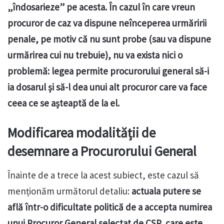
„îndosarieze” pe acesta. În cazul în care vreun
procuror de caz va dispune neînceperea urmăririi
penale, pe motiv că nu sunt probe (sau va dispune
urmărirea cui nu trebuie), nu va exista nici o
problemă: legea permite procurorului general să-i
ia dosarul și să-l dea unui alt procuror care va face
ceea ce se așteaptă de la el.
Modificarea modalității de
desemnare a Procurorului General
Înainte de a trece la acest subiect, este cazul să
menționăm următorul detaliu:
actuala putere se
află într-o dificultate politică de a accepta numirea
unui Procuror General selectat de CSP, care este