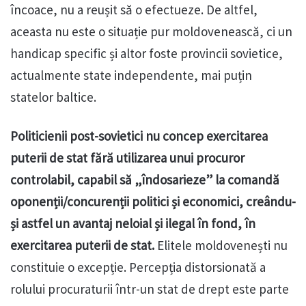
încoace, nu a reușit să o efectueze. De altfel,
aceasta nu este o situație pur moldovenească, ci un
handicap specific și altor foste provincii sovietice,
actualmente state independente, mai puțin
statelor baltice.
Politicienii post-sovietici nu concep exercitarea
puterii de stat fără utilizarea unui procuror
controlabil, capabil să „îndosarieze” la comandă
oponenții/concurenții politici și economici, creându-
și astfel un avantaj neloial și ilegal în fond, în
exercitarea puterii de stat.
Elitele moldovenești nu
constituie o excepție. Percepția distorsionată a
rolului procuraturii într-un stat de drept este parte