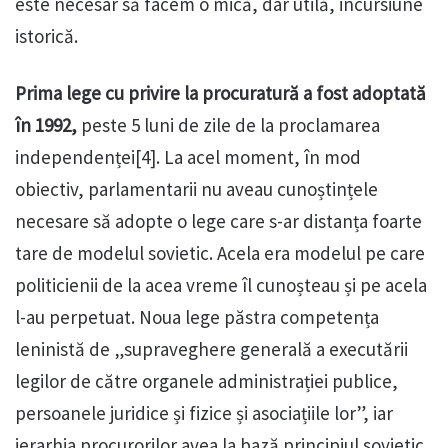
este necesar să facem o mică, dar utilă, incursiune
istorică.
Prima lege cu privire la procuratură a fost adoptată
în 1992,
peste 5 luni de zile de la proclamarea
independenței[4]. La acel moment, în mod
obiectiv, parlamentarii nu aveau cunoștințele
necesare să adopte o lege care s-ar distanța foarte
tare de modelul sovietic. Acela era modelul pe care
politicienii de la acea vreme îl cunoșteau și pe acela
l-au perpetuat. Noua lege păstra competența
leninistă de „supraveghere generală a executării
legilor de către organele administrației publice,
persoanele juridice și fizice și asociațiile lor”, iar
ierarhia procurorilor avea la bază principiul sovietic