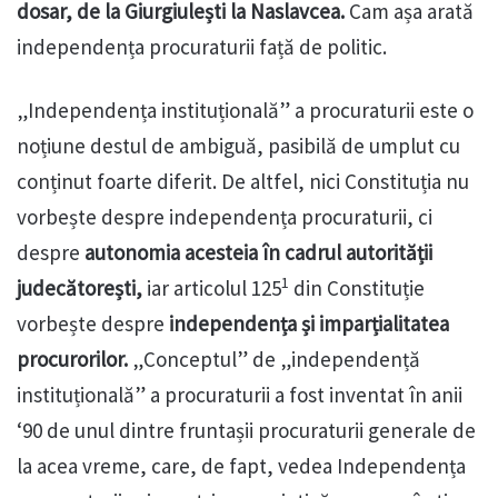
dosar, de la Giurgiulești la Naslavcea.
Cam așa arată
independența procuraturii față de politic.
„Independența instituțională” a procuraturii este o
noțiune destul de ambiguă, pasibilă de umplut cu
conținut foarte diferit. De altfel, nici Constituția nu
vorbește despre independența procuraturii, ci
despre
autonomia acesteia în cadrul autorității
1
judecătorești,
iar articolul 125
din Constituție
vorbește despre
independența și imparțialitatea
procurorilor.
„Conceptul” de „independență
instituțională” a procuraturii a fost inventat în anii
‘90 de unul dintre fruntașii procuraturii generale de
la acea vreme, care, de fapt, vedea Independența