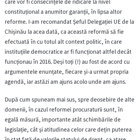
care vor fi consecințele de ridicare la nivel
constituțional a anumitor garanții, în lipsa altor
reforme. I-am recomandat Șeful Delegației UE de la
Chișinău la acea dată, ca această reformă să fie
efectuată în cu totul alt context politic, în care
instituțiile democratice ar fi funcționat altfel decât
funcționau în 2016. Deși toți (!) au fost de acord cu
argumentele enunțate, fiecare și-a urmat propria
agendă, iar astăzi am ajuns acolo unde am ajuns.
După cum spuneam mai sus, spre deosebire de alte
domenii, în cazul reformei procuraturii sunt, în
egală măsură, importante atât schimbările de
legislație, cât și atitudinea celor care dețin puterea
în stat față de valorile statului de drept, ca atare.