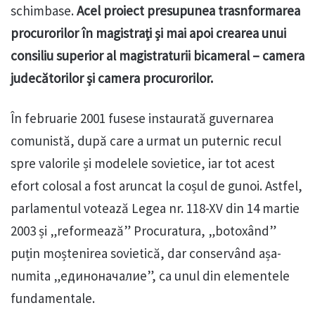
schimbase.
Acel proiect presupunea trasnformarea
procurorilor în magistrați și mai apoi crearea unui
consiliu superior al magistraturii bicameral – camera
judecătorilor și camera procurorilor.
În februarie 2001 fusese instaurată guvernarea
comunistă, după care a urmat un puternic recul
spre valorile și modelele sovietice, iar tot acest
efort colosal a fost aruncat la coșul de gunoi. Astfel,
parlamentul votează Legea nr. 118-XV din 14 martie
2003 și „reformează” Procuratura, „botoxând”
puțin moștenirea sovietică, dar conservând așa-
numita „единоначалие”, ca unul din elementele
fundamentale.