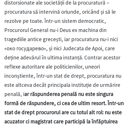
distorsionate ale societății de la procuratură –
procuratura să intervină oriunde, oricând și să le
rezolve pe toate. Într-un sistem democratic,
Procurorul General nu-i Deus ex machina din
tragediile antice grecești, iar procuratura nu-i nici
«око государево», și nici Judecata de Apoi, care
deține adevărul în ultima instanță. Contrar acestor
reflexe autoritare ale politicienilor, uneori
inconștiente, într-un stat de drept, procuratura nu
este altceva decât principala instituție de urmărire
penală, i
ar răspunderea penală nu este singura
formă de răspundere, ci cea de ultim resort. Într-un
stat de drept procurorul are cu totul alt rol: nu este
acuzator ci magistrat care participă la înfăptuirea