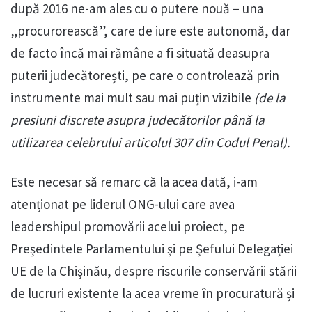
după 2016 ne-am ales cu o putere nouă – una
„procurorească”, care de iure este autonomă, dar
de facto încă mai rămâne a fi situată deasupra
puterii judecătorești, pe care o controlează prin
instrumente mai mult sau mai puțin vizibile
(de la
presiuni discrete asupra judecătorilor până la
utilizarea celebrului articolul 307 din Codul Penal).
Este necesar să remarc că la acea dată, i-am
atenționat pe liderul ONG-ului care avea
leadershipul promovării acelui proiect, pe
Președintele Parlamentului și pe Șefului Delegației
UE de la Chișinău, despre riscurile conservării stării
de lucruri existente la acea vreme în procuratură și