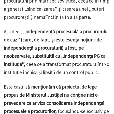
procuraturii prin matricea sovietică, ceea ce în timp
a generat „sindicalizarea” și crearea unei „puteri
procurorești”, nemaiîntâlnită în altă parte.
Așa deci,
„independență procesuală a procurorului
de caz” (care, de fapt, și este esența noțiunii de
independență a procuraturii) a fost, pe
neobservate, substituită cu „independența PG ca
instituție”,
ceea ce a transformat procuratura într-o
instituție închisă și lipsită de un control public.
Este cazul să
menționăm că proiectul de lege
propus de Ministerul Justiției nu conține nici o
prevedere ce ar viza consolidarea independenței
procesuale a procurorilor,
focusându-se exclusiv pe