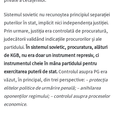
private a cetățenilor.
Sistemul sovietic nu recunoștea principiul separației
puterilor în stat, implicit nici independența justiției.
Prin urmare, justiția era controlată de procuratură,
judecătorii validând indicațiile procurorilor și ale
partidului.
În sistemul sovietic, procuratura, alături
de KGB, nu era doar un instrument represiv, ci
instrumentul cheie în mâna partidului pentru
exercitarea puterii de stat.
Controlul asupra PG era
văzut, în principal, din trei perspective:
– protecția
elitelor politice de urmărire penală; – anihilarea
oponenților regimului; – controlul asupra proceselor
economice.