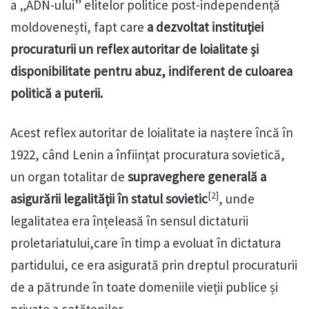
a „ADN-ului” elitelor politice post-independență
moldovenești, fapt care
a dezvoltat instituției
procuraturii un reflex autoritar de loialitate și
disponibilitate pentru abuz, indiferent de culoarea
politică a puterii.
Acest reflex autoritar de loialitate ia naștere încă în
1922, când Lenin a înființat procuratura sovietică,
un organ totalitar de
supraveghere generală a
[2]
asigurării legalității în statul sovietic
, unde
legalitatea era înțeleasă în sensul dictaturii
proletariatului,care în timp a evoluat în dictatura
partidului, ce era asigurată prin dreptul procuraturii
de a pătrunde în toate domeniile vieții publice și