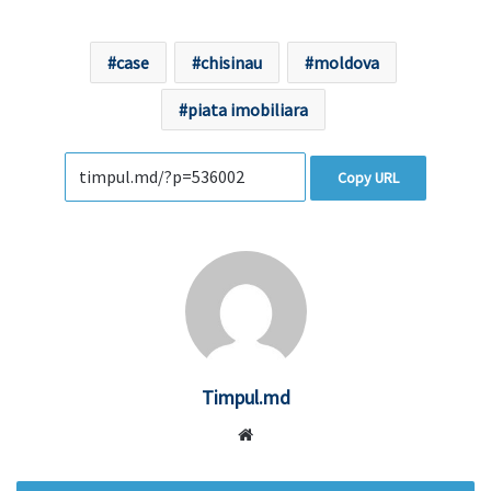
case
chisinau
moldova
piata imobiliara
Copy URL
Timpul.md
Website