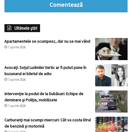
Comentează
Ultimele știri
Apartamentele se scumpesc, dar nu se mai vând
7 aprilie 2026
Avocați: Soțul Ludmilei Vartic ar fi putut pune în
buzunarul ei biletul de adio
7 aprilie 2026
Intervenție la podul de la Dubăsari: Echipe de
deminare și Poliția, mobilizate
7 aprilie 2026
Carburanți mai scumpi miercuri: Cât va costa litrul
de benzină și motorină