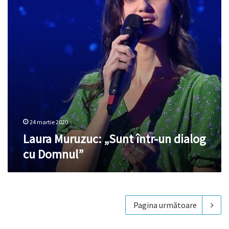
dialog
cu
Domnul”
24 martie 2020
Laura Muruzuc: „Sunt într-un dialog
cu Domnul”
Pagina următoare