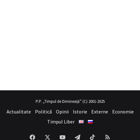
o
hayalini kurduğu seksi kadının üvey annesi gibi
sex hikayeleri
oldu
P.P. „Timpul de Dimineață” (C) 2001-2025
Actualitate
Politică
Opinii
Istorie
Externe
Economie
Timpul Liber
Facebook
X
YouTube
Telegram
TikTok
RSS