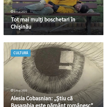
8 mai 2020
Tot mai mulți boschetari în
Chișinău
Alesia
Cobasnian:
CULTURĂ
„Știu
că
Basarabia
este
pământ
românesc”
1 mai 2020
Alesia Cobasnian: „Știu că
Basarabia este pământ românesc”