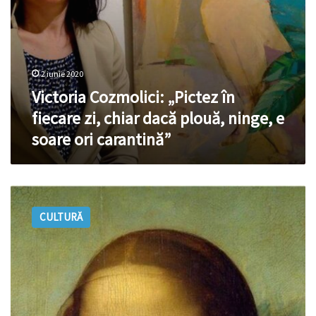
e
soare
ori
carantină”
2 iunie 2020
Victoria Cozmolici: „Pictez în
fiecare zi, chiar dacă plouă, ninge, e
soare ori carantină”
Cultura
are
CULTURĂ
nevoie
de
oxigen