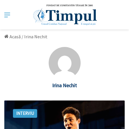
Meniu
Acasă
/
Irina Nechit
Irina Nechit
Vladislav
Cojocaru:
INTERVIU
„Vocea
este
un