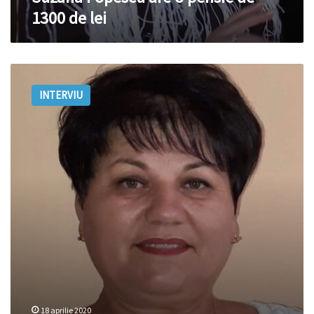
1300 de lei
Valentina
Carastan
INTERVIU
„În
Slobozia
Mare
sărbătorim
Paștele
acasă”
18 aprilie 2020