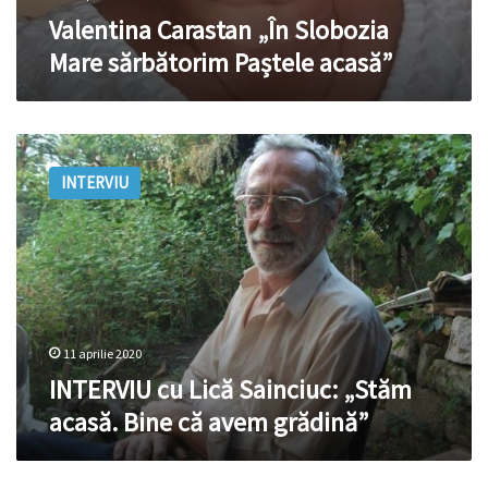
Valentina Carastan „În Slobozia
Mare sărbătorim Paștele acasă”
INTERVIU
cu
INTERVIU
Lică
Sainciuc:
„Stăm
acasă.
Bine
că
avem
grădină”
11 aprilie 2020
INTERVIU cu Lică Sainciuc: „Stăm
acasă. Bine că avem grădină”