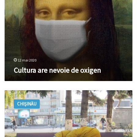
12 mai 2020
Cultura are nevoie de oxigen
Tot
mai
CHIȘINĂU
mulți
boschetari
în
Chișinău