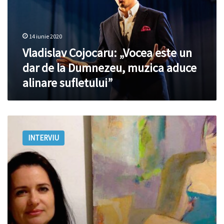
dar
de
la
14 iunie 2020
Dumnezeu,
muzica
Vladislav Cojocaru: „Vocea este un
aduce
dar de la Dumnezeu, muzica aduce
alinare
alinare sufletului”
sufletului”
Victoria
Cozmolici:
INTERVIU
„Pictez
în
fiecare
zi,
chiar
dacă
plouă,
ninge,