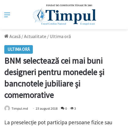
Meniu
Acasă
/
Actualitate
/
Ultima oră
ULTIMA ORĂ
BNM selectează cei mai buni
designeri pentru monedele și
bancnotele jubiliare și
comemorative
Timpul.md
23 august 2018
0
3
La preselecție pot participa persoane fizice sau