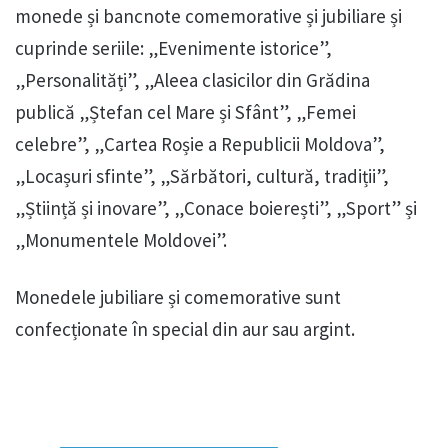
monede și bancnote comemorative și jubiliare și
cuprinde seriile: „Evenimente istorice”,
„Personalități”, „Aleea clasicilor din Grădina
publică „Ștefan cel Mare și Sfânt”, „Femei
celebre”, „Cartea Roșie a Republicii Moldova”,
„Locașuri sfinte”, „Sărbători, cultură, tradiții”,
„Știință și inovare”, „Conace boierești”, „Sport” și
„Monumentele Moldovei”.
Monedele jubiliare și comemorative sunt
confecționate în special din aur sau argint.