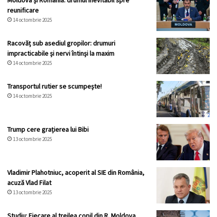
Moldova și România: drumul inevitabil spre
reunificare
14 octombrie 2025
Racovăț sub asediul gropilor: drumuri
impracticabile și nervi întinși la maxim
14 octombrie 2025
Transportul rutier se scumpește!
14 octombrie 2025
Trump cere grațierea lui Bibi
13 octombrie 2025
Vladimir Plahotniuc, acoperit al SIE din România,
acuză Vlad Filat
13 octombrie 2025
Studiu: Fiecare al treilea copil din R. Moldova