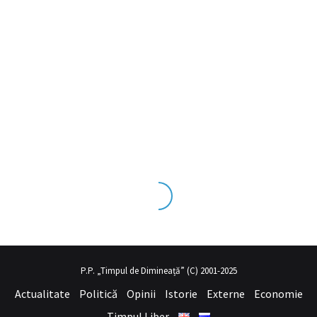
ks tecrübesinin ve üst
sex izle
seviye olduğu dışarıdan bakıldığınd
P.P. „Timpul de Dimineață” (C) 2001-2025
Actualitate
Politică
Opinii
Istorie
Externe
Economie
Timpul Liber