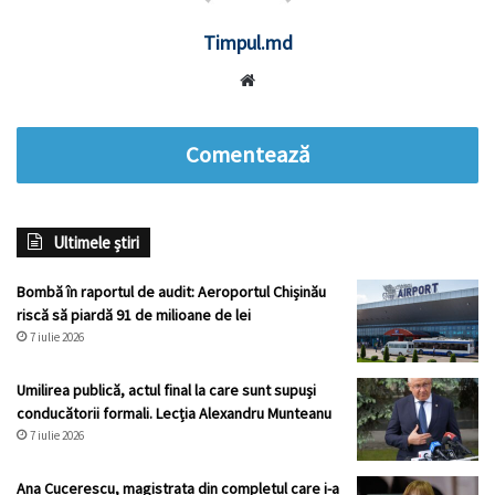
Timpul.md
Website
Comentează
Ultimele știri
Bombă în raportul de audit: Aeroportul Chișinău
riscă să piardă 91 de milioane de lei
7 iulie 2026
Umilirea publică, actul final la care sunt supuși
conducătorii formali. Lecția Alexandru Munteanu
7 iulie 2026
Ana Cucerescu, magistrata din completul care i-a