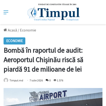
Meniu
Acasă
/
Economie
ECONOMIE
Bombă în raportul de audit:
Aeroportul Chișinău riscă să
piardă 91 de milioane de lei
Timpul.md
7 iulie 2026
0
1.576