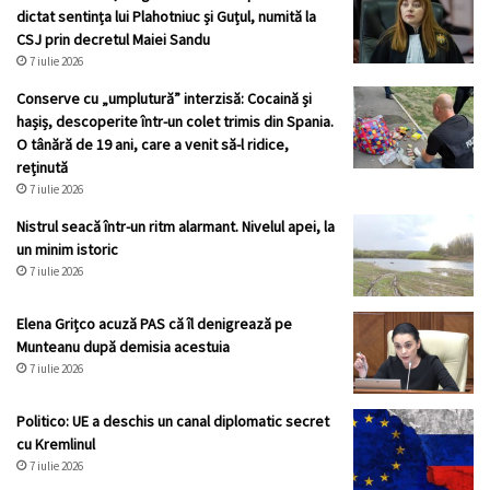
dictat sentința lui Plahotniuc și Guțul, numită la
CSJ prin decretul Maiei Sandu
7 iulie 2026
Conserve cu „umplutură” interzisă: Cocaină și
hașiș, descoperite într-un colet trimis din Spania.
O tânără de 19 ani, care a venit să-l ridice,
reținută
7 iulie 2026
Nistrul seacă într-un ritm alarmant. Nivelul apei, la
un minim istoric
7 iulie 2026
Elena Grițco acuză PAS că îl denigrează pe
Munteanu după demisia acestuia
7 iulie 2026
Politico: UE a deschis un canal diplomatic secret
cu Kremlinul
7 iulie 2026