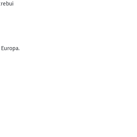
trebui
ă Europa.