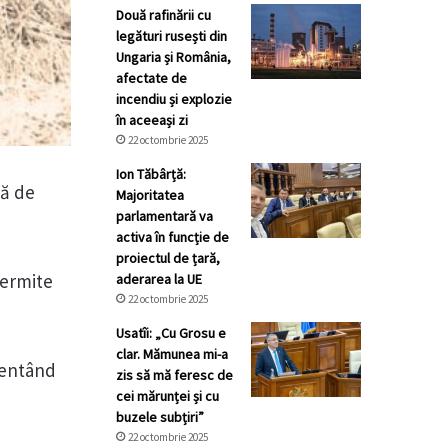
Două rafinării cu
legături rusești din
Ungaria și România,
afectate de
incendiu și explozie
în aceeași zi
22 octombrie 2025
Ion Tăbârță:
să de
Majoritatea
parlamentară va
activa în funcție de
proiectul de țară,
permite
aderarea la UE
22 octombrie 2025
Usatîi: „Cu Grosu e
clar. Mămunea mi-a
umentând
zis să mă feresc de
cei mărunței și cu
buzele subțiri”
22 octombrie 2025