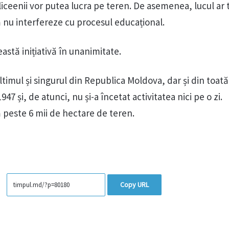
 liceenii vor putea lucra pe teren. De asemenea, lucul ar 
ă nu interfereze cu procesul educațional.
eastă inițiativă în unanimitate.
timul și singurul din Republica Moldova, dar și din toat
947 și, de atunci, nu și-a încetat activitatea nici pe o zi.
 peste 6 mii de hectare de teren.
Copy URL