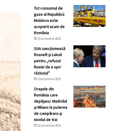
Tot consumul de
gaze al Republicii
Moldova este
acoperit acum de
România
23 octombrie 2025
SUA sancționează
Rosneft și Lukoil
pentru „refuzul
Rusiei de a opri
războiul”
23 octombrie 2025
Orașele din
România care
depășesc Madridul
și Milano la puterea
de cumpărare și
nivelul de trai
22 octombrie 2025