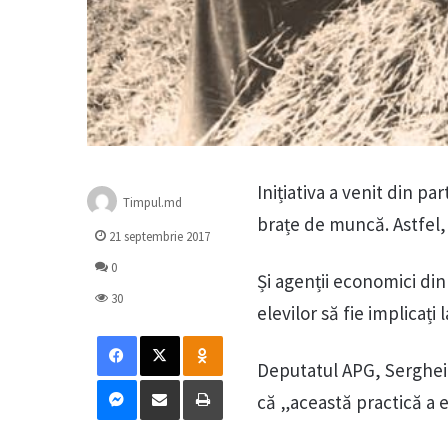
Inițiativa a venit din p
Timpul.md
brațe de muncă. Astfel, 
21 septembrie 2017
0
Și agenții economici din
30
elevilor să fie implicați
Facebook
X
Odnoklassniki
Deputatul APG, Serghei Z
Messenger
Distribuie prin mail
Tipărește
că „această practică a e