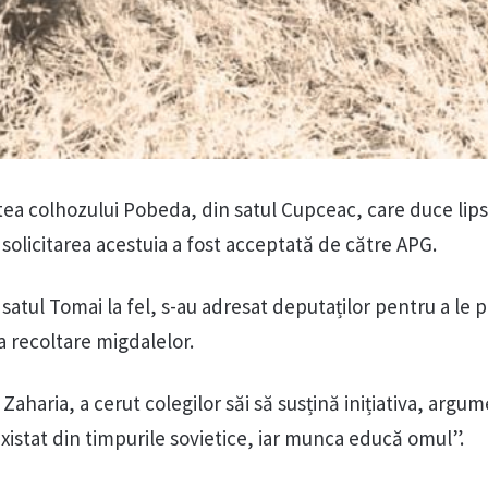
artea colhozului Pobeda, din satul Cupceac, care duce lip
solicitarea acestuia a fost acceptată de către APG.
 satul Tomai la fel, s-au adresat deputaților pentru a le 
 la recoltare migdalelor.
aharia, a cerut colegilor săi să susțină inițiativa, arg
xistat din timpurile sovietice, iar munca educă omul”.