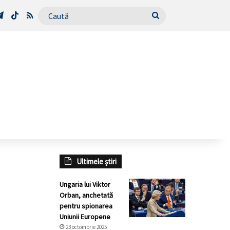
Tube
Telegram
TikTok
RSS
Caută
Ultimele știri
Ungaria lui Viktor
Orban, anchetată
pentru spionarea
Uniunii Europene
23 octombrie 2025