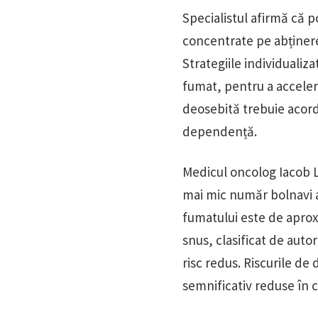
Specialistul afirmă că po
concentrate pe abținere
Strategiile individualiz
fumat, pentru a acceler
deosebită trebuie acorda
dependență.
Medicul oncolog Iacob 
mai mic număr bolnavi a
fumatului este de aprox
snus, clasificat de auto
risc redus. Riscurile d
semnificativ reduse în c