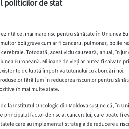
 politicilor de stat
ezintă cel mai mare risc pentru sănătate în Uniunea E
multor boli grave cum ar fi cancerul pulmonar, bolile res
 cerebrale. Totodată, acest viciu cauzează, anual, în jur
unea Europeană. Milioane de vieți ar putea fi salvate pr
existente de luptă împotriva tutunului cu abordări noi.
roduselor fără fum în reducerea riscurilor pentru sănăt
zitive în mai multe state.
de la Institutul Oncologic din Moldova susține că, în Un
principalul factor de risc al cancerului, care poate fi ev
statele care au implementat strategia de reducere a riscu