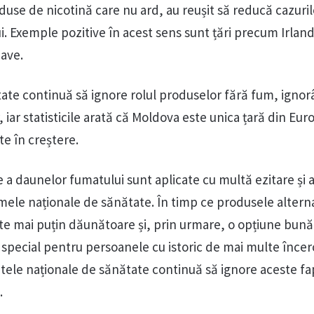
use de nicotină care nu ard, au reușit să reducă cazuril
i. Exemple pozitive în acest sens sunt țări precum Irlan
nave.
tate continuă să ignore rolul produselor fără fum, ignor
, iar statisticile arată că Moldova este unica țară din Eur
te în creștere.
e a daunelor fumatului sunt aplicate cu multă ezitare și
mele naționale de sănătate. În timp ce produsele altern
te mai puțin dăunătoare și, prin urmare, o opțiune bună
 special pentru persoanele cu istoric de mai multe încer
ele naționale de sănătate continuă să ignore aceste fa
.