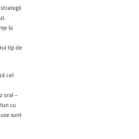
strategii
zi.
nțe la
ui tip de
ză cel
z oral –
utun cu
duse sunt