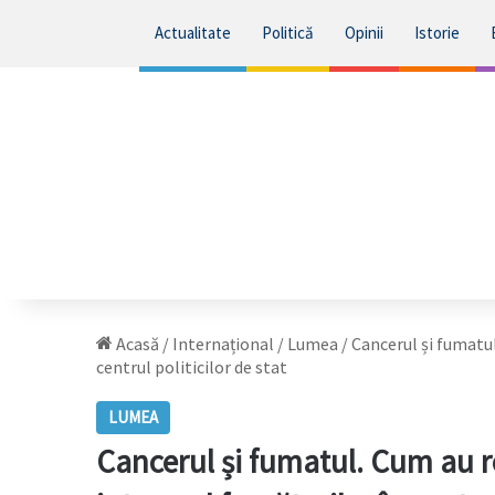
Actualitate
Politică
Opinii
Istorie
Acasă
/
Internațional
/
Lumea
/
Cancerul și fumatul
centrul politicilor de stat
LUMEA
Cancerul și fumatul. Cum au r