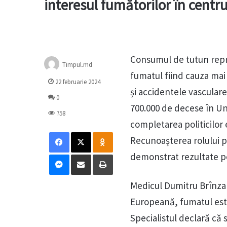
interesul fumătorilor în centrul
Consumul de tutun repr
Timpul.md
fumatul fiind cauza mai 
22 februarie 2024
și accidentele vasculare
0
700.000 de decese în Uni
758
completarea politicilor 
Facebook
X
Odnoklassniki
Recunoașterea rolului p
Messenger
Distribuie prin mail
Tipărește
demonstrat rezultate po
Medicul Dumitru Brînza 
Europeană, fumatul este 
Specialistul declară că 