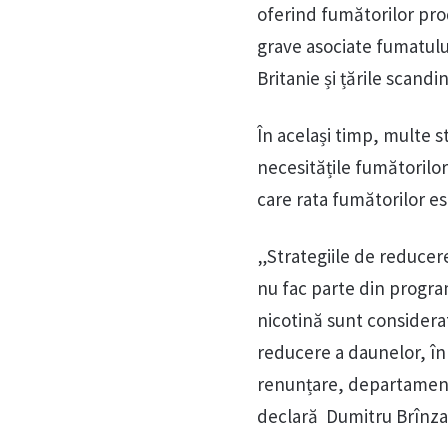
oferind fumătorilor prod
grave asociate fumatulu
Britanie și țările scandi
În același timp, multe s
necesitățile fumătorilor
care rata fumătorilor es
„Strategiile de reducer
nu fac parte din progra
nicotină sunt considera
reducere a daunelor, în
renunțare, departament
declară Dumitru Brînza