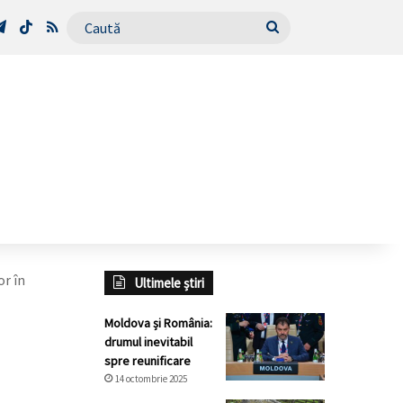
Tube
Telegram
TikTok
RSS
Caută
or în
Ultimele știri
Moldova și România:
drumul inevitabil
spre reunificare
14 octombrie 2025