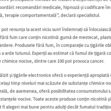
ordări: recomandări medicale, hipnoză și codificare îm
, terapie comportamentală”, declară specialistul.
 pot renunța la acest viciu sunt îndemnați să înlocuiască 
 fără fum care conțin nicotină: gumă de mestecat, plastu
ardere. Produsele fără fum, în comparație cu țigările ob
 a arde tutunul. Experții au estimat că fumul de țigară c
 chimice nocive, dintre care 100 pot provoca cancer.
lzit și țigările electronice oferă o experiență apropiată
același timp niveluri mai scăzute de substanțe chimice no
rală, de asemenea, oferă posibilitatea consumatorului 
stanțele nocive. Toate aceste produse conțin nicotină și
ot fi alegeri mai bune pentru adulți decât fumatul tradițio