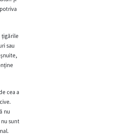
potriva
țigările
ri sau
ișnuite,
onține
 de cea a
cive.
să nu
 nu sunt
nal.