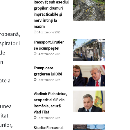
Racovăț sub asediul
gropilor: drumuri
impracticabile și
nervi întinși la
maxim
14 octombrie 2025
uropeană,
Transportul rutier
piratorii
se scumpește!
 de
14 octombrie 2025
in
Trump cere
grațierea lui Bibi
ate a
13 octombrie 2025
Vladimir Plahotniuc,
acoperit al SIE din
iunea
România, acuză
Vlad Filat
itat.
13 octombrie 2025
rilor,
Studiu: Fiecare al