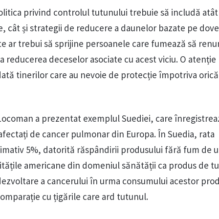
litica privind controlul tutunului trebuie să includă atât 
, cât și strategii de reducere a daunelor bazate pe dove
ate ar trebui să sprijine persoanele care fumează să renu
a reducerea deceselor asociate cu acest viciu. O atenție
tă tinerilor care au nevoie de protecție împotriva oricăr
Locoman a prezentat exemplul Suediei, care înregistrea
fectați de cancer pulmonar din Europa. În Suedia, rata
imativ 5%, datorită răspândirii produsului fără fum de u
ritățile americane din domeniul sănătății ca produs de t
e dezvoltare a cancerului în urma consumului acestor pro
omparație cu țigările care ard tutunul.