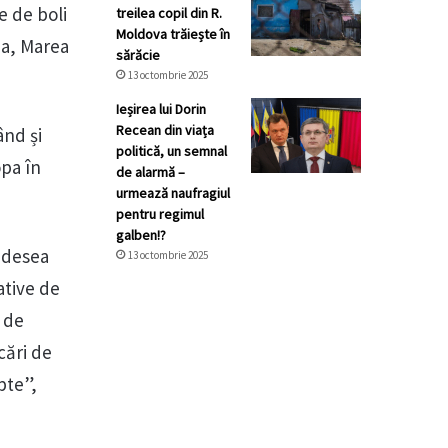
e de boli
treilea copil din R.
Moldova trăiește în
da, Marea
sărăcie
13 octombrie 2025
Ieșirea lui Dorin
Recean din viața
ând și
politică, un semnal
opa în
de alarmă –
urmează naufragiul
pentru regimul
galben!?
 adesea
13 octombrie 2025
ative de
 de
cări de
pte”,