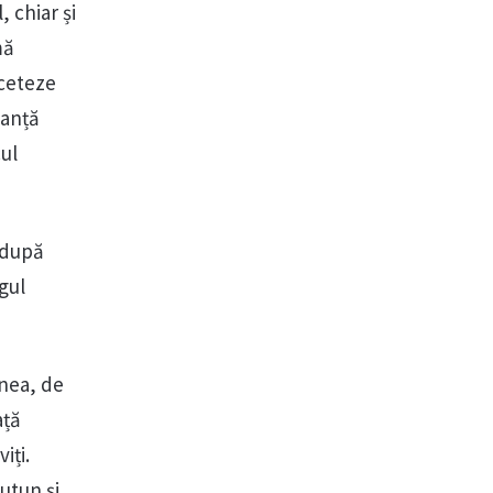
 chiar și
mă
nceteze
tanță
ul
i după
gul
enea, de
ață
iți.
utun și