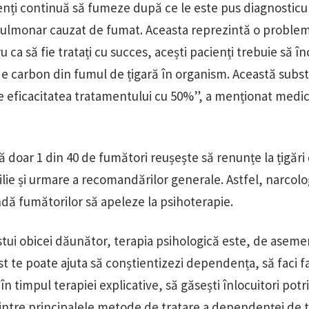
nți continuă să fumeze după ce le este pus diagnosticul,
pulmonar cauzat de fumat. Aceasta reprezintă o proble
ca să fie tratați cu succes, acești pacienți trebuie să î
e carbon din fumul de țigară în organism. Această subs
ce eficacitatea tratamentului cu 50%”, a menționat medic
că doar 1 din 40 de fumători reușește să renunțe la țigăr
ilie și urmare a recomandărilor generale. Astfel, narcolo
dă fumătorilor să apeleze la psihoterapie.
stui obicei dăunător, terapia psihologică este, de asem
st te poate ajuta să conștientizezi dependența, să faci f
în timpul terapiei explicative, să găsești înlocuitori potriv
intre principalele metode de tratare a dependenței de t