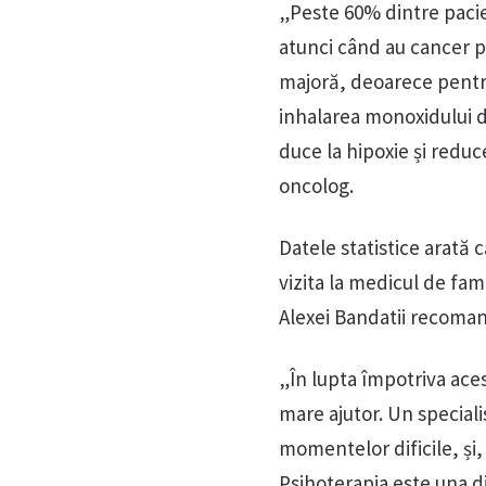
„Peste 60% dintre pacie
atunci când au cancer 
majoră, deoarece pentru 
inhalarea monoxidului d
duce la hipoxie și redu
oncolog.
Datele statistice arată 
vizita la medicul de fam
Alexei Bandatii recoman
„În lupta împotriva ace
mare ajutor. Un speciali
momentelor dificile, și, 
Psihoterapia este una d