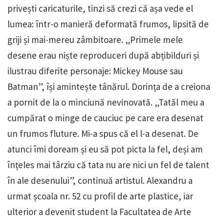
privești caricaturile, tinzi să crezi că așa vede el
lumea: într-o manieră deformată frumos, lipsită de
griji și mai-mereu zâmbitoare. „Primele mele
desene erau niște reproduceri după abțibilduri și
ilustrau diferite personaje: Mickey Mouse sau
Batman”, își amintește tânărul. Dorința de a creiona
a pornit de la o minciună nevinovată. „Tatăl meu a
cumpărat o minge de cauciuc pe care era desenat
un frumos fluture. Mi-a spus că el l-a desenat. De
atunci îmi doream și eu să pot picta la fel, deși am
înțeles mai târziu că tata nu are nici un fel de talent
în ale desenului”, continuă artistul. Alexandru a
urmat școala nr. 52 cu profil de arte plastice, iar
ulterior a devenit student la Facultatea de Arte