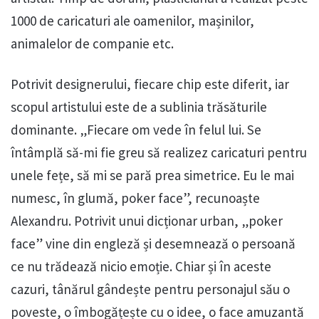
1000 de caricaturi ale oamenilor, mașinilor,
animalelor de companie etc.
Potrivit designerului, fiecare chip este diferit, iar
scopul artistului este de a sublinia trăsăturile
dominante. „Fiecare om vede în felul lui. Se
întâmplă să-mi fie greu să realizez caricaturi pentru
unele fețe, să mi se pară prea simetrice. Eu le mai
numesc, în glumă, poker face”, recunoaște
Alexandru. Potrivit unui dicționar urban, „poker
face” vine din engleză și desemnează o persoană
ce nu trădează nicio emoție. Chiar și în aceste
cazuri, tânărul gândește pentru personajul său o
poveste, o îmbogățește cu o idee, o face amuzantă