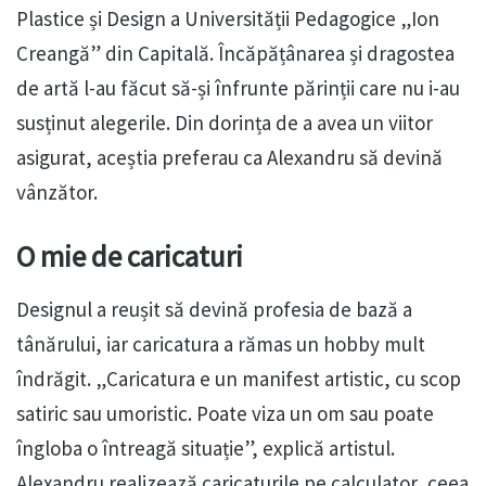
Plastice și Design a Universității Pedagogice „Ion
Creangă” din Capitală. Încăpățânarea și dragostea
de artă l-au făcut să-și înfrunte părinții care nu i-au
susținut alegerile. Din dorința de a avea un viitor
asigurat, aceștia preferau ca Alexandru să devină
vânzător.
O mie de caricaturi
Designul a reușit să devină profesia de bază a
tânărului, iar caricatura a rămas un hobby mult
îndrăgit. „Caricatura e un manifest artistic, cu scop
satiric sau umoristic. Poate viza un om sau poate
îngloba o întreagă situație”, explică artistul.
Alexandru realizează caricaturile pe calculator, ceea