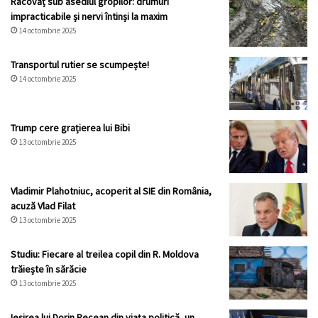
Racovăț sub asediul gropilor: drumuri
impracticabile și nervi întinși la maxim
14 octombrie 2025
Transportul rutier se scumpește!
14 octombrie 2025
Trump cere grațierea lui Bibi
13 octombrie 2025
Vladimir Plahotniuc, acoperit al SIE din România,
acuză Vlad Filat
13 octombrie 2025
Studiu: Fiecare al treilea copil din R. Moldova
trăiește în sărăcie
13 octombrie 2025
Ieșirea lui Dorin Recean din viața politică, un