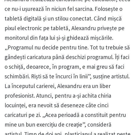
ce nu-i ușurează în niciun fel sarcina. Folosește o
tabletă digitală și un stilou conectat. Când mișcă
pixul electronic pe tabletă, Alexandru privește pe
monitorul din fața lui și-și ghidează mișcările.
„Programul nu decide pentru tine. Tot tu trebuie să
gândești caricatura până deschizi programul. Îți faci
o schiță, deoarece, în program, e mai greu să faci
schimbări. Riști să te încurci în linii”, susține artistul.
La începutul carierei, Alexandru era un liber
profesionist. Atunci, pentru a-și achita chiria
locuinței, era nevoit să deseneze câte cinci
caricaturi pe zi. „Acea perioadă a constituit pentru
mine un bun exercițiu de creație”, consideră
artistul. Timp de doi ani, plasticianul a realizat peste