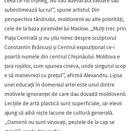
ceea ce nu înțeleg. Nu văd adevărata valoare sau
subestimează lucrul”, spune artistul. Din
perspectiva tânărului, moldovenii au alte priorități,
cele de la baza piramidei lui Maslow. „Mulți trec prin
Piața Centrală și nu știu nimic despre sculptorul
Constantin Brâncuși și Centrul expozițional ce-i
poartă numele din centrul Chișinăului. Moldova e
țara roșiilor, cum spunea cineva, unde singurul scop
e să manevrezi cu prețul”, afirmă Alexandru. Lipsa
unei educații în domeniul artei este unul dintre
motivele ignoranței de care dau dovadă moldovenii.
Lecțiile de artă plastică sunt superficiale, iar elevii
ajung să aibă niște lacune de cultură generală.
„Oamenii nu sunt vinovați, peștele de la cap se