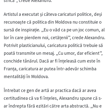
strică”, crede Alexandru.
Artistul a executat și câteva caricaturi politice, deși
recunoaște că politica din Moldova nu constituie o
sursă de inspirație. „Eu o văd ca pe un joc comun, al
lor în care pierdem noi, cetățenii”, crede Alexandru.
Potrivit plasticianului, caricatura politică trebuie să
poată transmite un mesaj. „Cu umor, dar eficient”,
conchide tânărul. Dacă ar fi înțeleasă cum este în
Franța, caricatura ar putea într-adevăr schimba
mentalități în Moldova.
Întrebat ce gen de artă ar practica dacă ar avea
certitudinea că va fi înțeles, Alexandru spune că s-
ar îndrepta fără ezitări către arta abstractă. „Nu e