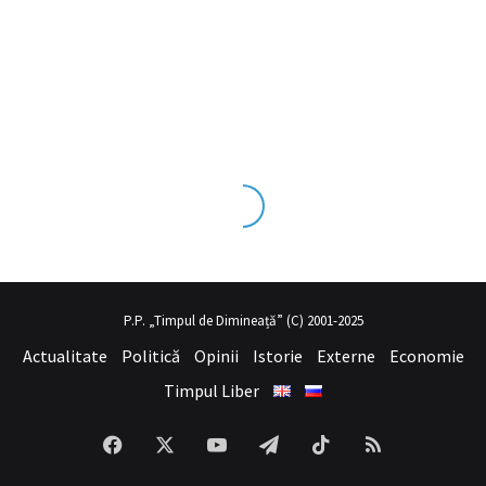
ecrübesinin ve üst
sex izle
seviye olduğu dışarıdan bakıldığında çok
P.P. „Timpul de Dimineață” (C) 2001-2025
Actualitate
Politică
Opinii
Istorie
Externe
Economie
Timpul Liber
Facebook
X
YouTube
Telegram
TikTok
RSS