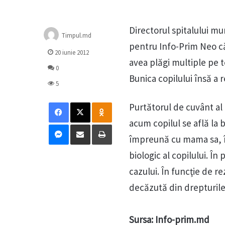
Directorul spitalului mu
Timpul.md
pentru Info-Prim Neo că b
20 iunie 2012
avea plăgi multiple pe t
0
Bunica copilului însă a re
5
Facebook
X
Odnoklassniki
Purtătorul de cuvânt al 
acum copilul se află la 
Messenger
Distribuie prin mail
Tipărește
împreună cu mama sa, în
biologic al copilului. În
cazului. În funcţie de r
decăzută din drepturile
Sursa: Info-prim.md