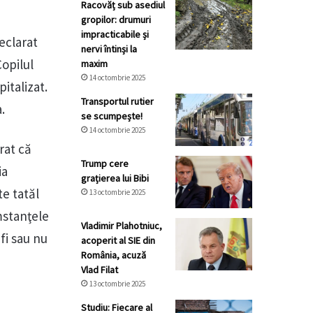
Racovăț sub asediul
gropilor: drumuri
impracticabile și
declarat
nervi întinși la
Copilul
maxim
14 octombrie 2025
italizat.
Transportul rutier
.
se scumpește!
14 octombrie 2025
rat că
Trump cere
ia
grațierea lui Bibi
te tatăl
13 octombrie 2025
umstanţele
Vladimir Plahotniuc,
fi sau nu
acoperit al SIE din
România, acuză
Vlad Filat
13 octombrie 2025
Studiu: Fiecare al