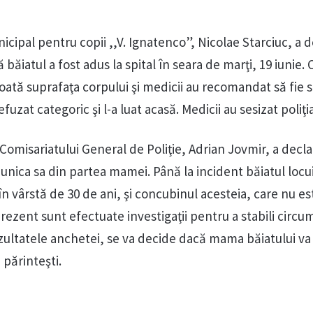
nicipal pentru copii ,,V. Ignatenco”, Nicolae Starciuc, a 
ăiatul a fost adus la spital în seara de marţi, 19 iunie. 
oată suprafaţa corpului şi medicii au recomandat să fie sp
fuzat categoric şi l-a luat acasă. Medicii au sesizat poliţia
Comisariatului General de Poliţie, Adrian Jovmir, a decla
bunica sa din partea mamei. Până la incident băiatul locu
 vârstă de 30 de ani, şi concubinul acesteia, care nu es
 prezent sunt efectuate investigaţii pentru a stabili circ
ezultatele anchetei, se va decide dacă mama băiatului va 
 părinteşti.