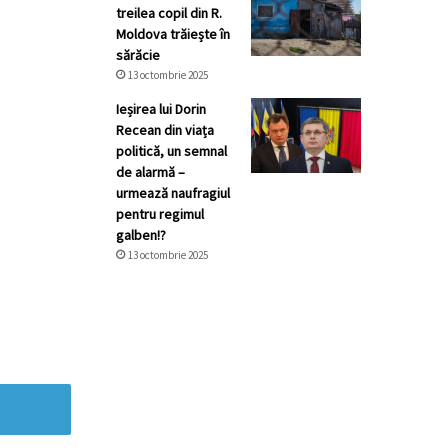
treilea copil din R.
Moldova trăiește în
sărăcie
13 octombrie 2025
Ieșirea lui Dorin
Recean din viața
politică, un semnal
de alarmă –
urmează naufragiul
pentru regimul
galben!?
13 octombrie 2025