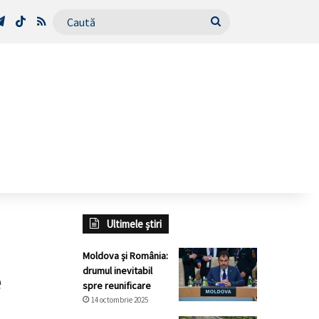
Tube
Telegram
TikTok
RSS
Caută
Ultimele știri
Moldova și România:
drumul inevitabil
e
spre reunificare
14 octombrie 2025