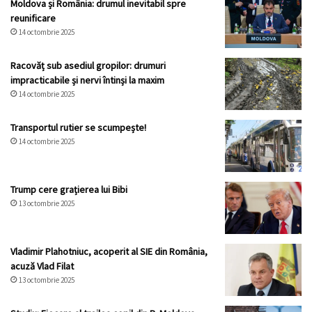
Moldova și România: drumul inevitabil spre
reunificare
14 octombrie 2025
Racovăț sub asediul gropilor: drumuri
impracticabile și nervi întinși la maxim
14 octombrie 2025
Transportul rutier se scumpește!
14 octombrie 2025
Trump cere grațierea lui Bibi
13 octombrie 2025
Vladimir Plahotniuc, acoperit al SIE din România,
acuză Vlad Filat
13 octombrie 2025