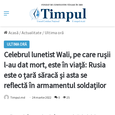
Meniu
Acasă
/
Actualitate
/
Ultima oră
ULTIMA ORĂ
Celebrul lunetist Wali, pe care rușii
l-au dat mort, este în viață: Rusia
este o țară săracă și asta se
reflectă în armamentul soldaților
Timpul.md
24 martie 2022
0
25