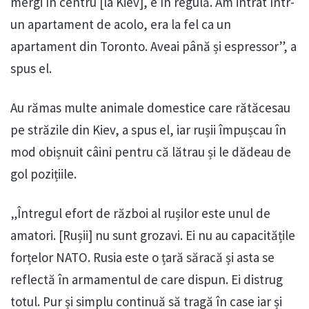
mergi în centru [la Kiev], e în regulă. Am intrat într-
un apartament de acolo, era la fel ca un
apartament din Toronto. Aveai până și espressor”, a
spus el.
Au rămas multe animale domestice care rătăcesau
pe străzile din Kiev, a spus el, iar rușii împușcau în
mod obișnuit câini pentru că lătrau și le dădeau de
gol pozițiile.
„Întregul efort de război al rușilor este unul de
amatori. [Rușii] nu sunt grozavi. Ei nu au capacitățile
forțelor NATO. Rusia este o țară săracă și asta se
reflectă în armamentul de care dispun. Ei distrug
totul. Pur și simplu continuă să tragă în case iar și