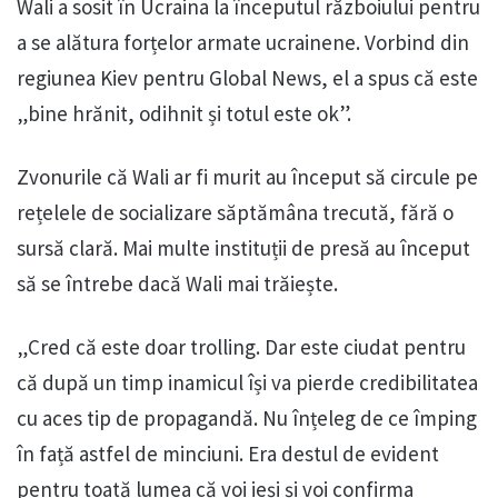
Wali a sosit în Ucraina la începutul războiului pentru
a se alătura forțelor armate ucrainene. Vorbind din
regiunea Kiev pentru Global News, el a spus că este
„bine hrănit, odihnit și totul este ok”.
Zvonurile că Wali ar fi murit au început să circule pe
rețelele de socializare săptămâna trecută, fără o
sursă clară. Mai multe instituții de presă au început
să se întrebe dacă Wali mai trăiește.
„Cred că este doar trolling. Dar este ciudat pentru
că după un timp inamicul își va pierde credibilitatea
cu aces tip de propagandă. Nu înțeleg de ce împing
în față astfel de minciuni. Era destul de evident
pentru toată lumea că voi ieși și voi confirma