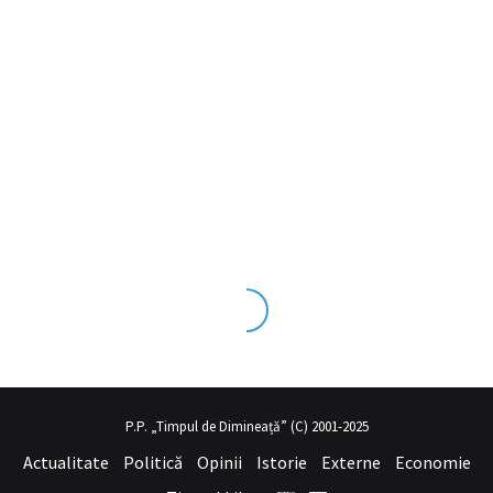
 tecrübesinin ve üst
sex izle
seviye olduğu dışarıdan bakıldığında 
P.P. „Timpul de Dimineață” (C) 2001-2025
Actualitate
Politică
Opinii
Istorie
Externe
Economie