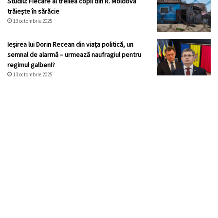
Studiu: Fiecare al treilea copil din R. Moldova
trăiește în sărăcie
13 octombrie 2025
Ieșirea lui Dorin Recean din viața politică, un
semnal de alarmă – urmează naufragiul pentru
regimul galben!?
13 octombrie 2025