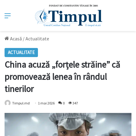
Meniu
Acasă
/
Actualitate
ACTUALITATE
China acuză „forțele străine” că
promovează lenea în rândul
tinerilor
Timpul.md
1 mai 2026
0
347