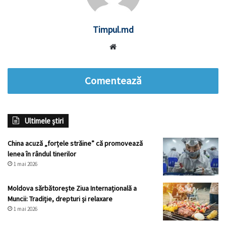
Timpul.md
Website
Comentează
Ultimele știri
China acuză „forțele străine” că promovează
lenea în rândul tinerilor
1 mai 2026
Moldova sărbătorește Ziua Internațională a
Muncii: Tradiție, drepturi și relaxare
1 mai 2026