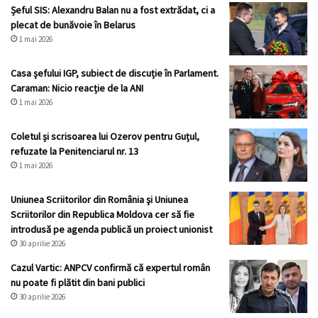
Șeful SIS: Alexandru Balan nu a fost extrădat, ci a
plecat de bunăvoie în Belarus
1 mai 2026
Casa șefului IGP, subiect de discuție în Parlament.
Caraman: Nicio reacție de la ANI
1 mai 2026
Coletul și scrisoarea lui Ozerov pentru Guțul,
refuzate la Penitenciarul nr. 13
1 mai 2026
Uniunea Scriitorilor din România şi Uniunea
Scriitorilor din Republica Moldova cer să fie
introdusă pe agenda publică un proiect unionist
30 aprilie 2026
Cazul Vartic: ANPCV confirmă că expertul român
nu poate fi plătit din bani publici
30 aprilie 2026