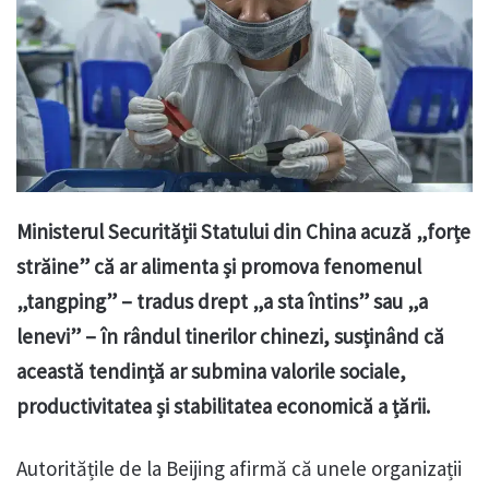
Ministerul Securității Statului din China acuză „forțe
străine” că ar alimenta și promova fenomenul
„tangping” – tradus drept „a sta întins” sau „a
lenevi” – în rândul tinerilor chinezi, susținând că
această tendință ar submina valorile sociale,
productivitatea și stabilitatea economică a țării.
Autoritățile de la Beijing afirmă că unele organizații