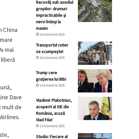
Racovăț sub asediul
gropilor: drumuri
impracticabile și
nervi întinși la
maxim
în China
14 octombrie 2025
 mare
Transportul rutier
0% mai
se scumpește!
14 octombrie 2025
 liberă
Trump cere
grațierea lui Bibi
13 octombrie 2025
 lună,
sține Dave
Vladimir Plahotniuc,
i mult de
acoperit al SIE din
România, acuză
Airlines.
Vlad Filat
13 octombrie 2025
ste,
Studiu: Fiecare al