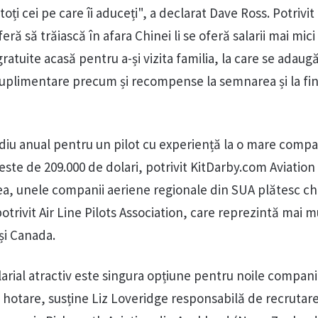
ți cei pe care îi aduceți", a declarat Dave Ross. Potrivit
feră să trăiască în afara Chinei li se oferă salarii mai mici
ratuite acasă pentru a-și vizita familia, la care se adaug
uplimentare precum și recompense la semnarea și la fin
diu anual pentru un pilot cu experiență la o mare comp
ste de 209.000 de dolari, potrivit KitDarby.com Aviation
, unele companii aeriene regionale din SUA plătesc chi
potrivit Air Line Pilots Association, care reprezintă mai m
 și Canada.
arial atractiv este singura opțiune pentru noile compani
hotare, susține Liz Loveridge responsabilă de recrutar