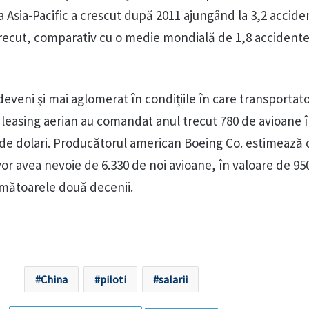
 Asia-Pacific a crescut după 2011 ajungând la 3,2 accide
trecut, comparativ cu o medie mondială de 1,8 accidente
deveni și mai aglomerat în condițiile în care transportato
e leasing aerian au comandat anul trecut 780 de avioane 
 de dolari. Producătorul american Boeing Co. estimează 
vor avea nevoie de 6.330 de noi avioane, în valoare de 95
următoarele două decenii.
China
piloti
salarii