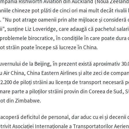
compania Rishworth Aviation din Auckland (Noua Zeeland
iile chineze pot plăti de cinci ori mai mult decât rivalii 
ți. "Nu pot atrage oamenii prin alte mijloace și consideră 
ii", susține Liz Loveridge, care adaugă că pachetul salari
roblemele birocratice, în condițiile în care poate dura c
ot străin poate începe să lucreze în China.
Guvernului de la Beijing, în prezent există aproximativ 30
u Air China, China Eastern Airlines și alte zeci de compan
.200 de piloți străini au licența de transport necesară p
mare parte a piloților străini provin din Coreea de Sud, S
ilot din Zimbabwe.
ă acoperă deficitul de personal, dar aduc cu ei și decenii 
rivit Asociației Internaționale a Transportatorilor Aerien