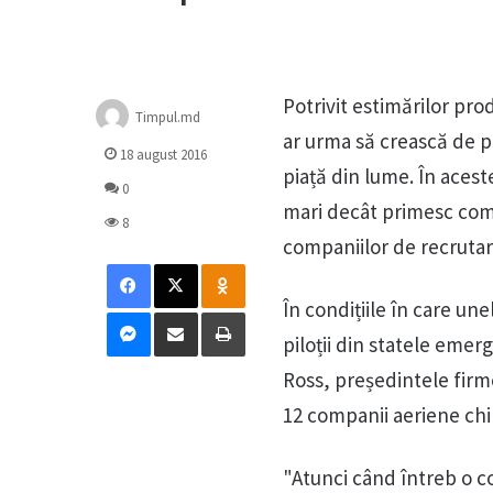
Potrivit estimărilor pro
Timpul.md
ar urma să crească de p
18 august 2016
piață din lume. În acest
0
mari decât primesc coma
8
companiilor de recrutare
Facebook
X
Odnoklassniki
În condițiile în care une
Messenger
Distribuie prin mail
Tipărește
piloții din statele emer
Ross, președintele firm
12 companii aeriene chin
"Atunci când întreb o co