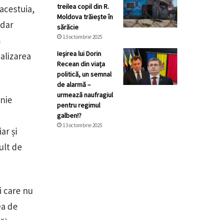
treilea copil din R.
 acestuia,
Moldova trăiește în
 dar
sărăcie
13 octombrie 2025
ă
Ieșirea lui Dorin
alizarea
Recean din viața
politică, un semnal
de alarmă –
urmează naufragiul
anie
pentru regimul
galben!?
13 octombrie 2025
ar și
ult de
i care nu
ea de