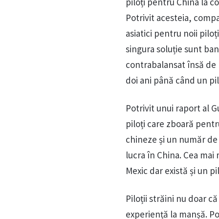
piloți pentru China la 
Potrivit acesteia, compan
asiatici pentru noii pilo
singura soluție sunt ban
contrabalansat însă de p
doi ani până când un pil
Potrivit unui raport al 
piloți care zboară pentr
chineze și un număr de 2
lucra în China. Cea mai 
Mexic dar există și un p
Piloții străini nu doar c
experiență la manșă. Pot