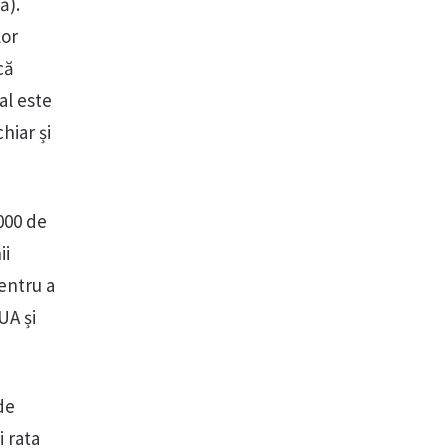
ă).
lor
că
al este
hiar și
.000 de
ii
entru a
UA și
de
i rata