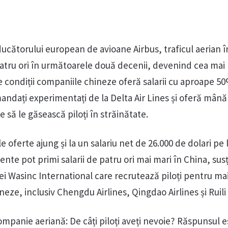
ducătorului european de avioane Airbus, traficul aerian 
atru ori în următoarele două decenii, devenind cea mai
e condiții companiile chineze oferă salarii cu aproape 5
ndați experimentați de la Delta Air Lines și oferă mână
 să le găsească piloți în străinătate.
le oferte ajung și la un salariu net de 26.000 de dolari pe
gente pot primi salarii de patru ori mai mari în China, su
ei Wasinc International care recrutează piloți pentru ma
eze, inclusiv Chengdu Airlines, Qingdao Airlines și Ruili 
mpanie aeriană: De câți piloți aveți nevoie? Răspunsul e