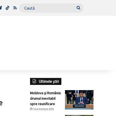
Tube
Telegram
TikTok
RSS
Caută
Ultimele știri
Moldova și România:
drumul inevitabil
e
spre reunificare
14 octombrie 2025