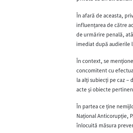
În afară de aceasta, pri
influențarea de către a
de urmărire penală, atât
imediat după audierile l
În context, se menționea
concomitent cu efectuare
la alți subiecți pe caz –
acte și obiecte pertinen
În partea ce ține nemijl
Național Anticorupție, P
înlocuită măsura prevent