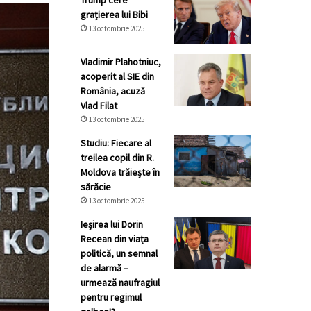
Trump cere
grațierea lui Bibi
13 octombrie 2025
Vladimir Plahotniuc,
acoperit al SIE din
România, acuză
Vlad Filat
13 octombrie 2025
Studiu: Fiecare al
treilea copil din R.
Moldova trăiește în
sărăcie
13 octombrie 2025
Ieșirea lui Dorin
Recean din viața
politică, un semnal
de alarmă –
urmează naufragiul
pentru regimul