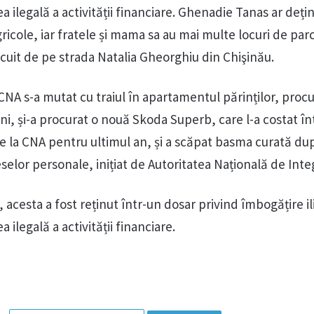
rea ilegală a activității financiare. Ghenadie Tanas ar deți
ricole, iar fratele și mama sa au mai multe locuri de par
ocuit de pe strada Natalia Gheorghiu din Chişinău.
 CNA s-a mutat cu traiul în apartamentul părinților, procu
ni, și-a procurat o nouă Skoda Superb, care l-a costat în
 de la CNA pentru ultimul an, și a scăpat basma curată du
reselor personale, inițiat de Autoritatea Națională de Inte
acesta a fost reținut într-un dosar privind îmbogățire ili
ea ilegală a activității financiare.