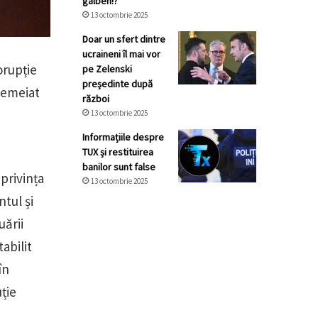
galben!?
13 octombrie 2025
Doar un sfert dintre
ucraineni îl mai vor
orupție
pe Zelenski
președinte după
ntemeiat
război
13 octombrie 2025
Informațiile despre
TUX și restituirea
banilor sunt false
privința
13 octombrie 2025
tul și
uării
abilit
în
uție