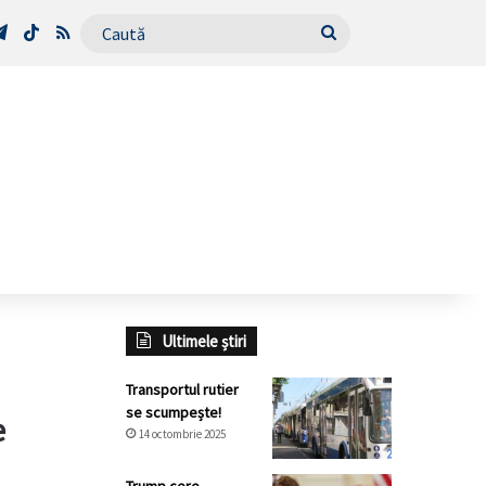
Tube
Telegram
TikTok
RSS
Caută
Ultimele știri
Transportul rutier
se scumpește!
e
14 octombrie 2025