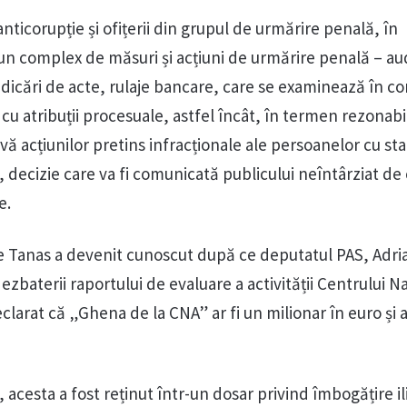
ticorupție și ofițerii din grupul de urmărire penală, în
n complex de măsuri și acțiuni de urmărire penală – aud
ridicări de acte, rulaje bancare, care se examinează în 
 cu atribuții procesuale, astfel încât, în termen rezonabil
vă acțiunilor pretins infracționale ale persoanelor cu st
z, decizie care va fi comunicată publicului neîntârziat de
e.
 Tanas a devenit cunoscut după ce deputatul PAS, Adri
zbaterii raportului de evaluare a activității Centrului N
clarat că „Ghena de la CNA” ar fi un milionar în euro și 
acesta a fost reținut într-un dosar privind îmbogățire ili