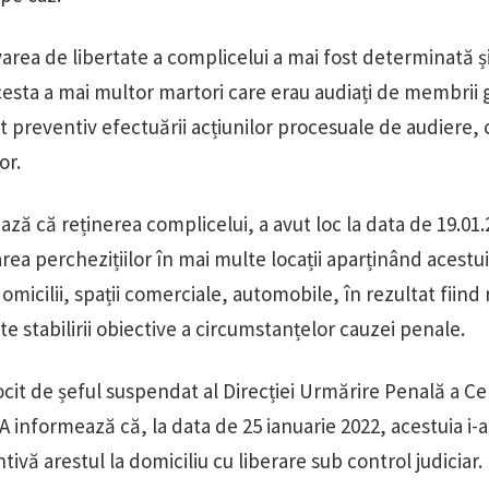
varea de libertate a complicelui a mai fost determinată ș
cesta a mai multor martori care erau audiați de membrii 
 preventiv efectuării acțiunilor procesuale de audiere, c
or.
ză că reținerea complicelui, a avut loc la data de 19.01.
a perchezițiilor în mai multe locații aparținând acestuia
 domicilii, spații comerciale, automobile, în rezultat fiind 
te stabilirii obiective a circumstanțelor cauzei penale.
ocit de șeful suspendat al Direcției Urmărire Penală a Ce
A informează că, la data de 25 ianuarie 2022, acestuia i-a
ivă arestul la domiciliu cu liberare sub control judiciar.