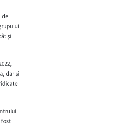
i de
grupului
ât și
2022,
, dar și
ridicate
ntrului
 fost