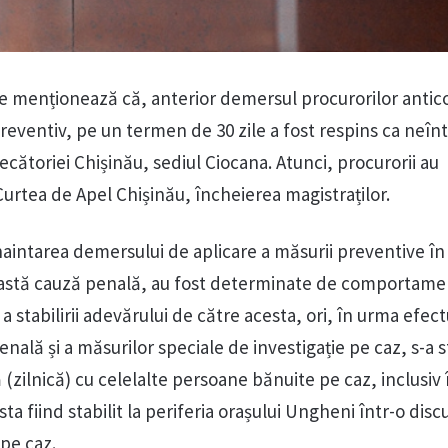
e menționează că, anterior demersul procurorilor antic
preventiv, pe un termen de 30 zile a fost respins ca neî
ecătoriei Chișinău, sediul Ciocana. Atunci, procurorii au
Curtea de Apel Chișinău, încheierea magistraților.
naintarea demersului de aplicare a măsurii preventive în 
eastă cauză penală, au fost determinate de comportamen
 stabilirii adevărului de către acesta, ori, în urma efect
nală și a măsurilor speciale de investigație pe caz, s-a st
(zilnică) cu celelalte persoane bănuite pe caz, inclusiv 
a fiind stabilit la periferia orașului Ungheni într-o disc
 pe caz.