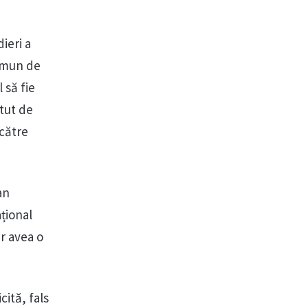
ieri a
comun de
 să fie
atut de
 către
an
ațional
ar avea o
cită, fals