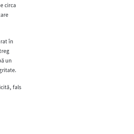
ne circa
care
rat în
treg
pă un
gritate.
cită, fals