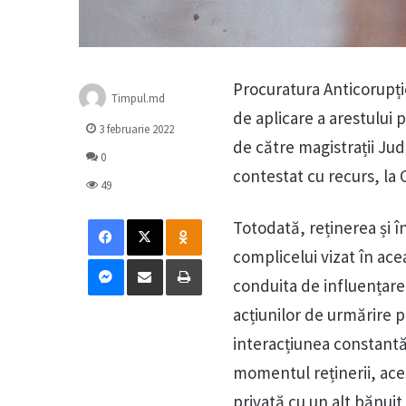
Procuratura Anticorupți
Timpul.md
de aplicare a arestului 
3 februarie 2022
de către magistrații Jud
0
contestat cu recurs, la 
49
Facebook
X
Odnoklassniki
Totodată, reținerea și î
complicelui vizat în ac
Messenger
Distribuie prin mail
Tipărește
conduita de influențare a
acțiunilor de urmărire pe
interacțiunea constantă 
momentul reținerii, acest
privată cu un alt bănuit