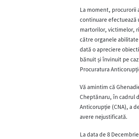
La moment, procurorii an
continuare efectuează u
martorilor, victimelor, 
către organele abilitate
dată o apreciere obiecti
bănuit și învinuit pe ca
Procuratura Anticorupți
Vă amintim că Ghenadie
Cheptănaru, în cadrul de
Anticorupție (CNA), a de
avere nejustificată.
La data de 8 Decembrie, 