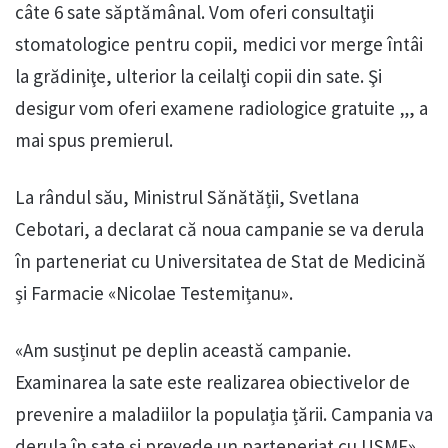
câte 6 sate săptămânal. Vom oferi consultaţii
stomatologice pentru copii, medici vor merge întâi
la grădiniţe, ulterior la ceilalţi copii din sate. Şi
desigur vom oferi examene radiologice gratuite „, a
mai spus premierul.
La rândul său, Ministrul Sănătății, Svetlana
Cebotari, a declarat că noua campanie se va derula
în parteneriat cu Universitatea de Stat de Medicină
și Farmacie «Nicolae Testemițanu».
«Am susținut pe deplin această campanie.
Examinarea la sate este realizarea obiectivelor de
prevenire a maladiilor la populația țării. Campania va
derula în sate și prevede un parteneriat cu USMF»,