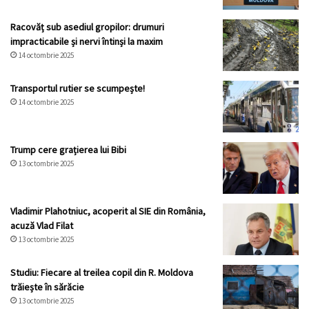
Racovăț sub asediul gropilor: drumuri
impracticabile și nervi întinși la maxim
14 octombrie 2025
Transportul rutier se scumpește!
14 octombrie 2025
Trump cere grațierea lui Bibi
13 octombrie 2025
Vladimir Plahotniuc, acoperit al SIE din România,
acuză Vlad Filat
13 octombrie 2025
Studiu: Fiecare al treilea copil din R. Moldova
trăiește în sărăcie
13 octombrie 2025