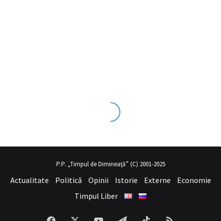
 tecrübesinin ve üst
sex izle
seviye olduğu dışarıdan bakıldığında 
P.P. „Timpul de Dimineață” (C) 2001-2025
Actualitate
Politică
Opinii
Istorie
Externe
Economie
Timpul Liber
Facebook
X
YouTube
Telegram
TikTok
RSS