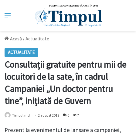
Meniu
Acasă
/
Actualitate
ACTUALITATE
Consultații gratuite pentru mii de
locuitori de la sate, în cadrul
Campaniei „Un doctor pentru
tine”, inițiată de Guvern
Timpul.md
2 august 2018
0
7
Prezent la evenimentul de lansare a campaniei,