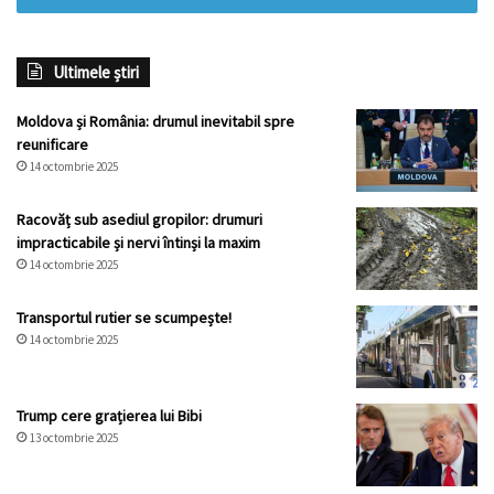
Ultimele știri
Moldova și România: drumul inevitabil spre
reunificare
14 octombrie 2025
Racovăț sub asediul gropilor: drumuri
impracticabile și nervi întinși la maxim
14 octombrie 2025
Transportul rutier se scumpește!
14 octombrie 2025
Trump cere grațierea lui Bibi
13 octombrie 2025