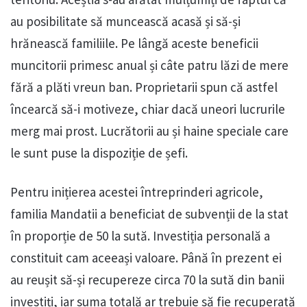
au posibilitate să muncească acasă și să-și
hrănească familiile. Pe lângă aceste beneficii
muncitorii primesc anual și câte patru lăzi de mere
fără a plăti vreun ban. Proprietarii spun că astfel
încearcă să-i motiveze, chiar dacă uneori lucrurile
merg mai prost. Lucrătorii au și haine speciale care
le sunt puse la dispoziție de șefi.
Pentru inițierea acestei întreprinderi agricole,
familia Mandatii a beneficiat de subvenții de la stat
în proporție de 50 la sută. Investiția personală a
constituit cam aceeași valoare. Până în prezent ei
au reușit să-și recupereze circa 70 la sută din banii
investiți, iar suma totală ar trebuie să fie recuperată