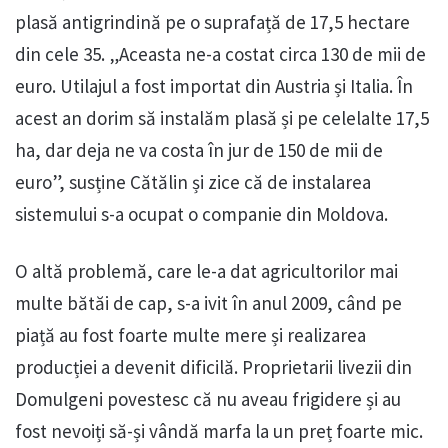
plasă antigrindină pe o suprafață de 17,5 hectare
din cele 35. „Aceasta ne-a costat circa 130 de mii de
euro. Utilajul a fost importat din Austria și Italia. În
acest an dorim să instalăm plasă și pe celelalte 17,5
ha, dar deja ne va costa în jur de 150 de mii de
euro”, susține Cătălin și zice că de instalarea
sistemului s-a ocupat o companie din Moldova.
O altă problemă, care le-a dat agricultorilor mai
multe bătăi de cap, s-a ivit în anul 2009, când pe
piață au fost foarte multe mere și realizarea
producției a devenit dificilă. Proprietarii livezii din
Domulgeni povestesc că nu aveau frigidere și au
fost nevoiți să-și vândă marfa la un preț foarte mic.