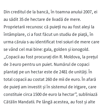
Din creditul de la bancă, în toamna anului 2007, ei
au sădit 35 de hectare de livadă de mere.
Proprietarii recunosc că puieții nu au fost aleși la
întâmplare, ci a fost făcut un studiu de piață, în
urma căruia s-au identificat trei soiuri de mere care
se vând cel mai bine: gala, golden și ionogold.
„Copacii au fost procurați din R. Moldova, la prețul
de 3 euro pentru un puiet. Numărul de copaci
plantați pe un hectar este de 2481 de unități. În
total copacii au costat 260 de mii de euro. În afară
de puieți am investit și în sistemul de irigare, care
constituie circa 1500 de euro la hectar”, subliniază
Cătălin Mandatii. Pe lângă acestea, au fost și alte