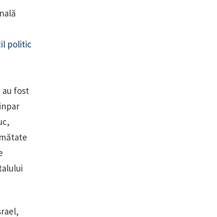
onală
il politic
 au fost
Finpar
uc,
jumătate
e
talului
rael,