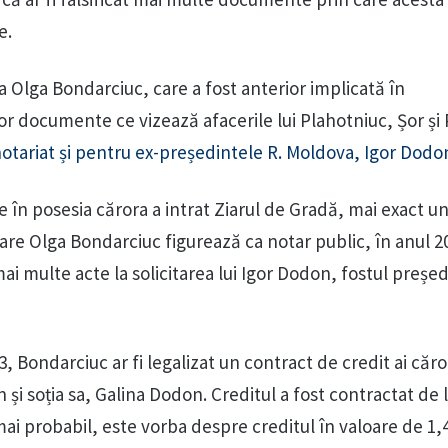
e.
a Olga Bondarciuc, care a fost anterior implicată în
or documente ce vizează afacerile lui Plahotniuc, Șor și 
e notariat și pentru ex-președintele R. Moldova, Igor Dodo
în posesia cărora a intrat Ziarul de Gradă, mai exact un
 care Olga Bondarciuc figurează ca notar public, în anul 2
 mai multe acte la solicitarea lui Igor Dodon, fostul președ
13, Bondarciuc ar fi legalizat un contract de credit ai căro
 și soția sa, Galina Dodon. Creditul a fost contractat de 
ai probabil, este vorba despre creditul în valoare de 1,