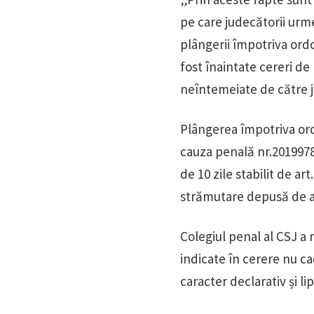
pe care judecătorii urm
plângerii împotriva ordo
fost înaintate cereri de
neîntemeiate de către j
Plângerea împotriva ord
cauza penală nr.2019978
de 10 zile stabilit de a
strămutare depusă de a
Colegiul penal al CSJ a
indicate în cerere nu ca
caracter declarativ și li