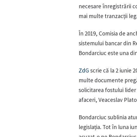
necesare înregistrării c
mai multe tranzacții lega
În 2019, Comisia de anc
sistemului bancar din Re
Bondarciuc este una din
ZdG
scrie că la 2 iunie 
multe documente pregăti
solicitarea fostului li
afaceri, Veaceslav Plato
Bondarciuc sublinia atun
legislația. Tot în luna 
acuzat-o pe Bondarciuc c