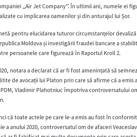
ompaniei „Air Jet Company”. În ultimii ani, numele ei fig
lizate cu implicarea oamenilor și din anturajul lui Șor.
hetă pentru elucidarea tuturor circumstanțelor devalizăr
publica Moldova și investigării fraudei bancare a stabili
tre persoanele care figurează în Raportul Kroll 2.
2020, notara a declarat că ar fi fost amenințată să semne
te de avocații lui Platon prin care să afirme că a emis a
der PDM, Vladimir Plahotniuc împotriva controversatului o
n.
ci că toate actele pe care le-a emis au fost în conformi
iunie a anului 2020, controversatul om de afaceri Veacesla
ă ar fi falsificat mai multe documente prin care acesta 