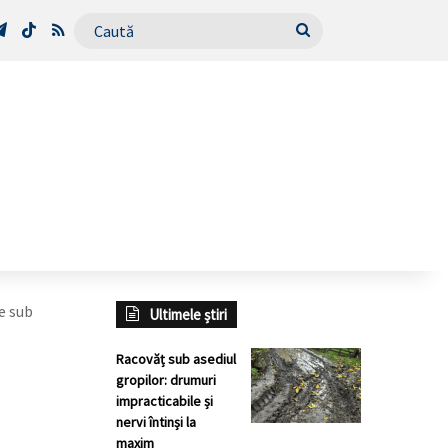
Tube
Telegram
TikTok
RSS
Caută
e sub
Ultimele știri
Racovăț sub asediul
gropilor: drumuri
impracticabile și
nervi întinși la
maxim