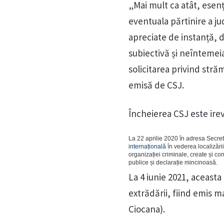
„Mai mult ca atât, esenț
eventuala părtinire a j
apreciate de instanță, 
subiectivă și neîntemeiat
solicitarea privind stră
emisă de CSJ.
Încheierea CSJ este ire
La 22 aprilie 2020 în adresa Secreta
internațională
în vederea localizării
organizației criminale, create și co
publice și declarație mincinoasă.
La 4 iunie 2021, aceasta
extrădării, fiind emis 
Ciocana).