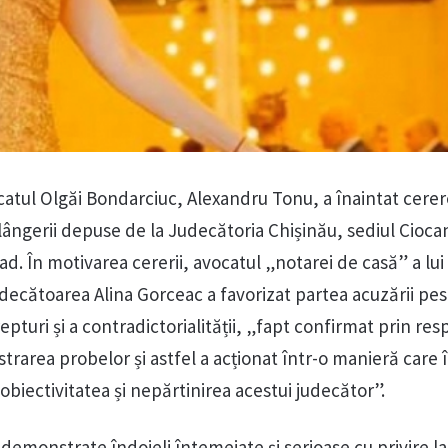
catul Olgăi Bondarciuc, Alexandru Tonu, a înaintat cerer
ângerii depuse de la Judecătoria Chișinău, sediul Ciocan
rad. În motivarea cererii, avocatul „notarei de casă” a lui
udecătoarea Alina Gorceac a favorizat partea acuzării pe
drepturi și a contradictorialității, „fapt confirmat prin re
strarea probelor și astfel a acționat într-o manieră care
 obiectivitatea și nepărtinirea acestui judecător”.
demonstrate îndoieli întemeiate și serioase cu privire la