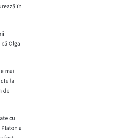
urează în
ii
t că Olga
ze mai
cte la
m de
tate cu
v Platon a
a fost