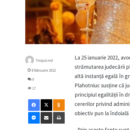
La 25 ianuarie 2022, avo
Timpul.md
strămutarea judecării pl
8 februarie 2022
altă instanță egală în g
0
Plahotniuc susține că j
17
principiul egalității în 
Facebook
X
Odnoklassniki
cererilor privind admini
Messenger
Distribuie prin mail
Tipărește
obiectiv pun la îndoială
„Prin aceste fapte sunt 