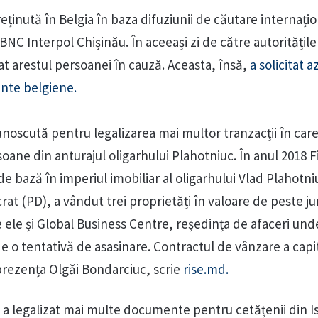
eținută în Belgia în baza difuziunii de căutare internați
 BNC Interpol Chișinău. În aceeași zi de către autoritățile
at arestul persoanei în cauză. Aceasta, însă,
a solicitat az
nte belgiene.
noscută pentru legalizarea mai multor tranzacții în care
oane din anturajul oligarhului Plahotniuc. În anul 2018 
 bază în imperiul imobiliar al oligarhului Vlad Plahotni
rat (PD), a vândut trei proprietăți în valoare de peste 
re ele și Global Business Centre, reședința de afaceri und
de o tentativă de asasinare. Contractul de vânzare a capi
 prezența Olgăi Bondarciuc, scrie
rise.md.
a legalizat mai multe documente pentru cetățenii din Is