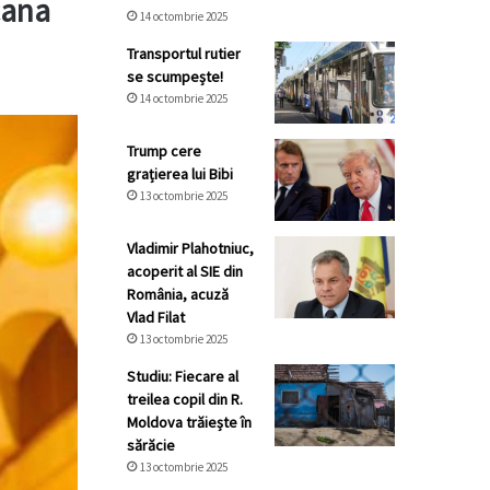
cana
14 octombrie 2025
Transportul rutier
se scumpește!
14 octombrie 2025
Trump cere
grațierea lui Bibi
13 octombrie 2025
Vladimir Plahotniuc,
acoperit al SIE din
România, acuză
Vlad Filat
13 octombrie 2025
Studiu: Fiecare al
treilea copil din R.
Moldova trăiește în
sărăcie
13 octombrie 2025