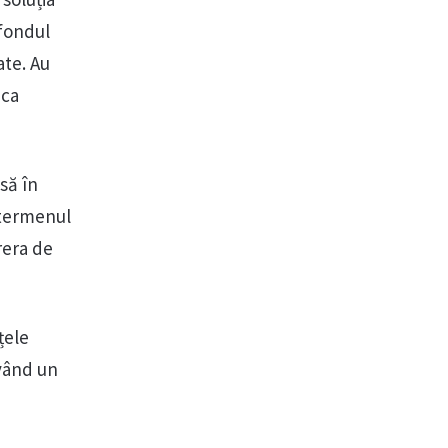
 fondul
ate. Au
 ca
să în
 termenul
rera de
țele
având un