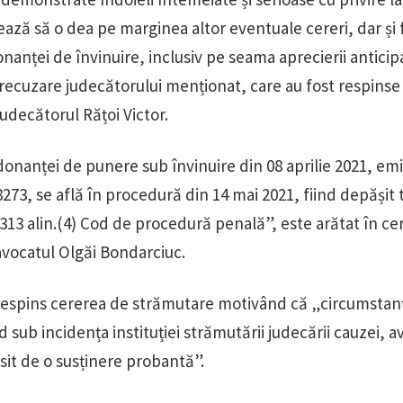
ează să o dea pe marginea altor eventuale cereri, dar și
nanței de învinuire, inclusiv pe seama aprecierii anticip
 recuzare judecătorului menționat, care au fost respinse
udecătorul Rățoi Victor.
onanței de punere sub învinuire din 08 aprilie 2021, emi
273, se află în procedură din 14 mai 2021, fiind depășit
rt.313 alin.(4) Cod de procedură penală”, este arătat în ce
vocatul Olgăi Bondarciuc.
 respins cererea de strămutare motivând că „circumstan
d sub incidența instituției strămutării judecării cauzei, 
psit de o susținere probantă”.