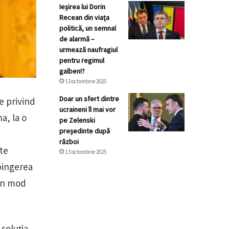
Ieșirea lui Dorin
Recean din viața
politică, un semnal
de alarmă –
urmează naufragiul
pentru regimul
galben!?
13 octombrie 2025
Doar un sfert dintre
e privind
ucraineni îl mai vor
a, la o
pe Zelenski
președinte după
război
ste
13 octombrie 2025
spingerea
 în mod
 soluția