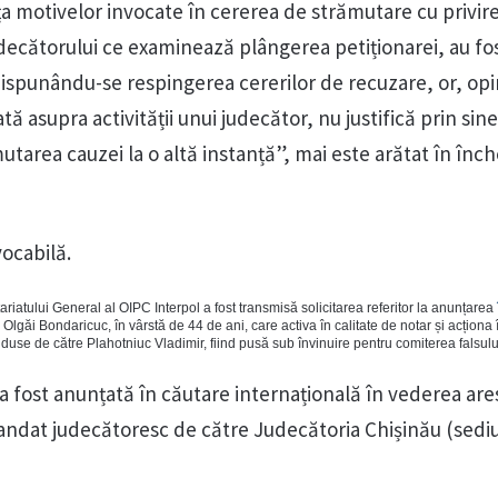
a motivelor invocate în cererea de strămutare cu privire
udecătorului ce examinează plângerea petiționarei, au fo
dispunându-se respingerea cererilor de recuzare, or, opi
ă asupra activității unui judecător, nu justifică prin sine
mutarea cauzei la o altă instanță”, mai este arătat în înc
vocabilă.
riatului General al OIPC Interpol a fost transmisă solicitarea referitor la anunțarea
 Olgăi Bondaricuc, în vârstă de 44 de ani, care activa în calitate de notar și acționa 
nduse de către Plahotniuc Vladimir, fiind pusă sub învinuire pentru comiterea falsulu
 a fost anunțată în căutare internațională în vederea arest
mandat judecătoresc de către Judecătoria Chișinău (sediu