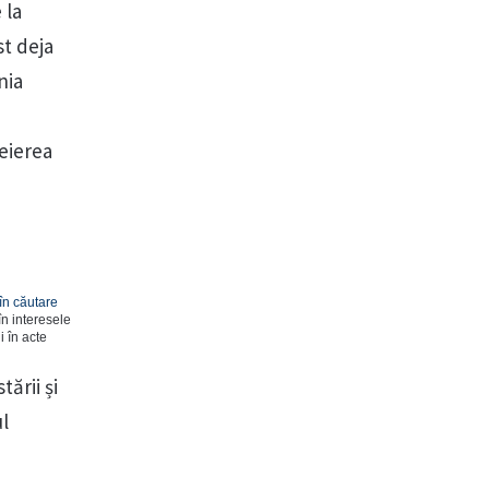
 la
st deja
nia
heierea
în căutare
în interesele
i în acte
ării și
l