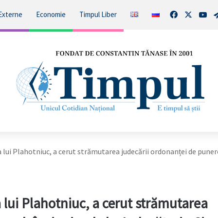
Facebook
X
You
Externe
Economie
Timpul Liber
lui Plahotniuc, a cerut strămutarea judecării ordonanței de puner
lui Plahotniuc, a cerut strămutarea