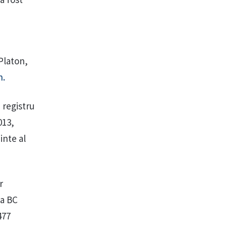
Platon,
n.
 registru
013,
inte al
r
la BC
477