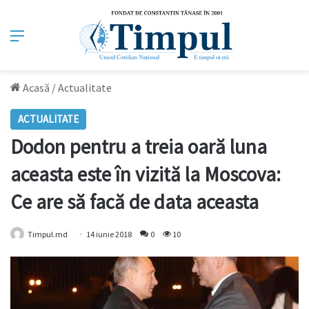
Meniu
Acasă
/
Actualitate
ACTUALITATE
Dodon pentru a treia oară luna
aceasta este în vizită la Moscova:
Ce are să facă de data aceasta
Timpul.md
14 iunie 2018
0
10