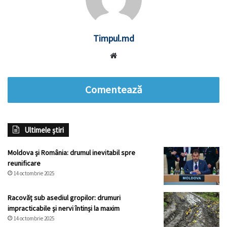
Timpul.md
Website
Comentează
Ultimele știri
Moldova și România: drumul inevitabil spre
reunificare
14 octombrie 2025
Racovăț sub asediul gropilor: drumuri
impracticabile și nervi întinși la maxim
14 octombrie 2025