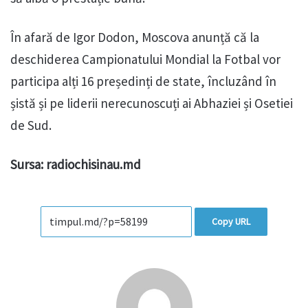
În afară de Igor Dodon, Moscova anunță că la
deschiderea Campionatului Mondial la Fotbal vor
participa alți 16 președinți de state, încluzând în
șistă și pe liderii nerecunoscuți ai Abhaziei și Osetiei
de Sud.
Sursa: radiochisinau.md
Copy URL