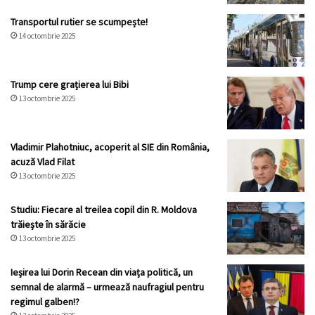
Transportul rutier se scumpește!
14 octombrie 2025
Trump cere grațierea lui Bibi
13 octombrie 2025
Vladimir Plahotniuc, acoperit al SIE din România,
acuză Vlad Filat
13 octombrie 2025
Studiu: Fiecare al treilea copil din R. Moldova
trăiește în sărăcie
13 octombrie 2025
Ieșirea lui Dorin Recean din viața politică, un
semnal de alarmă – urmează naufragiul pentru
regimul galben!?