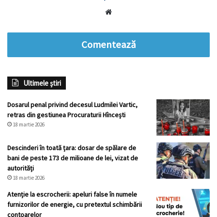
Website
Comentează
Ultimele știri
Dosarul penal privind decesul Ludmilei Vartic,
retras din gestiunea Procuraturii Hîncești
18 martie 2026
Descinderi în toată țara: dosar de spălare de
bani de peste 173 de milioane de lei, vizat de
autorități
18 martie 2026
Atenție la escrocherii: apeluri false în numele
furnizorilor de energie, cu pretextul schimbării
contoarelor