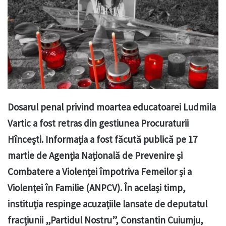
Dosarul penal privind moartea educatoarei Ludmila
Vartic a fost retras din gestiunea Procuraturii
Hîncești. Informația a fost făcută publică pe 17
martie de Agenția Națională de Prevenire și
Combatere a Violenței împotriva Femeilor și a
Violenței în Familie (ANPCV). În același timp,
instituția respinge acuzațiile lansate de deputatul
fracțiunii „Partidul Nostru”, Constantin Cuiumju,