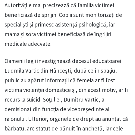
Autoritățile mai precizează că familia victimei
beneficiază de sprijin. Copiii sunt monitorizați de
specialiști și primesc asistență psihologică, iar
mama și sora victimei beneficiază de îngrijiri
medicale adecvate.
Oamenii legii investighează decesul educatoarei
Ludmila Vartic din Hâncești, după ce în spațiul
public au apărut informații că femeia ar fi fost
victima violenței domestice și, din acest motiv, ar fi
recurs la suicid. Soțul ei, Dumitru Vartic, a
demisionat din funcția de vicepreședinte al
raionului. Ulterior, organele de drept au anunțat că
bărbatul are statut de bănuit în anchetă, iar cele