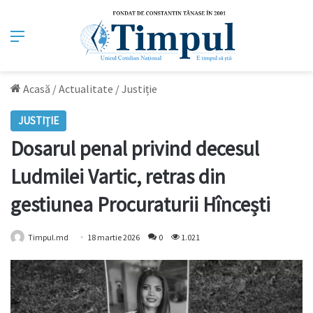
Meniu
Acasă
/
Actualitate
/
Justiție
JUSTIȚIE
Dosarul penal privind decesul
Ludmilei Vartic, retras din
gestiunea Procuraturii Hîncești
Timpul.md
18 martie 2026
0
1.021