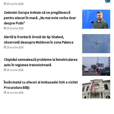
18 martie 2026
Zelenski: Europa trebuie să se pregătească
pentru atacuri în masă. „Nu mai este vorba doar
despre Putin”
18 martie 2026
Alertă la frontieră: Dronă de tip Shahed,
observată deasupra Moldovei în zona Palanca
18 martie 2026
Chișinăul semnalează probleme la înmatricularea
auto în regiunea transnistreană
18 martie 2026
Însărcinatul cu afaceri al Ambasadei SUA a vizitat
Procuratura Bălți
18 martie 2026