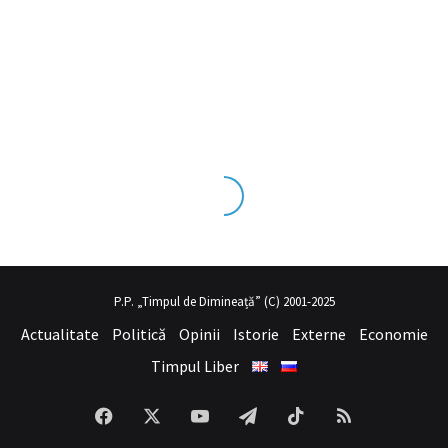
ks tecrübesinin ve üst
sex izle
seviye olduğu dışarıdan bakıldığınd
P.P. „Timpul de Dimineață” (C) 2001-2025
Actualitate
Politică
Opinii
Istorie
Externe
Economie
Timpul Liber
Facebook
X
YouTube
Telegram
TikTok
RSS