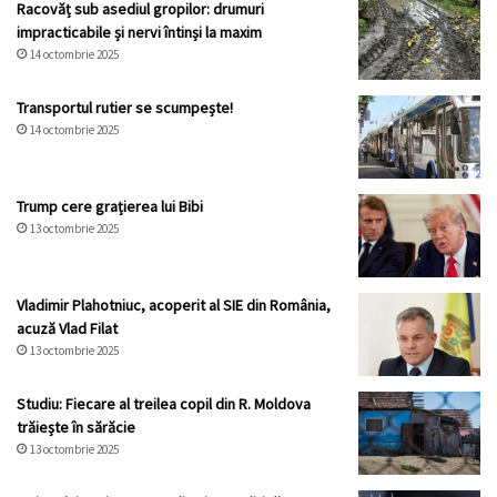
Racovăț sub asediul gropilor: drumuri
impracticabile și nervi întinși la maxim
14 octombrie 2025
Transportul rutier se scumpește!
14 octombrie 2025
Trump cere grațierea lui Bibi
13 octombrie 2025
Vladimir Plahotniuc, acoperit al SIE din România,
acuză Vlad Filat
13 octombrie 2025
Studiu: Fiecare al treilea copil din R. Moldova
trăiește în sărăcie
13 octombrie 2025