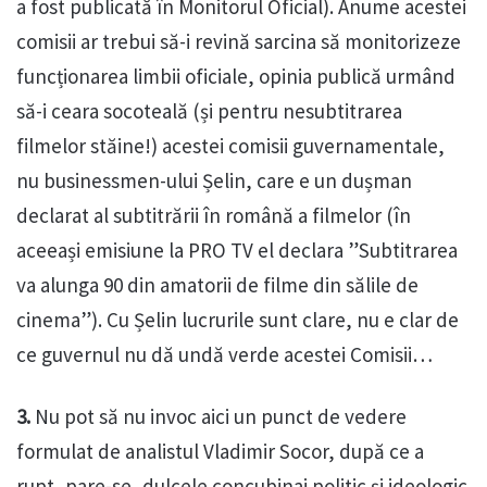
a fost publicată în Monitorul Oficial). Anume acestei
comisii ar trebui să-i revină sarcina să monitorizeze
funcționarea limbii oficiale, opinia publică urmând
să-i ceara socoteală (și pentru nesubtitrarea
filmelor stăine!) acestei comisii guvernamentale,
nu businessmen-ului Șelin, care e un dușman
declarat al subtitrării în română a filmelor (în
aceeași emisiune la PRO TV el declara ”Subtitrarea
va alunga 90 din amatorii de filme din sălile de
cinema”). Cu Șelin lucrurile sunt clare, nu e clar de
ce guvernul nu dă undă verde acestei Comisii…
3.
Nu pot să nu invoc aici un punct de vedere
formulat de analistul Vladimir Socor, după ce a
rupt, pare-se, dulcele concubinaj politic și ideologic