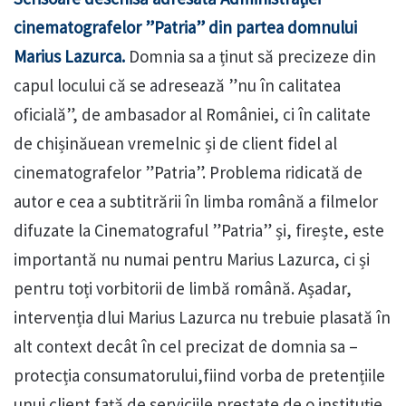
cinematografelor ”Patria” din partea domnului
Marius Lazurca.
Domnia sa a ținut să precizeze din
capul locului că se adresează ”nu în calitatea
oficială”, de ambasador al României, ci în calitate
de chișinăuean vremelnic și de client fidel al
cinematografelor ”Patria”. Problema ridicată de
autor e cea a subtitrării în limba română a filmelor
difuzate la Cinematograful ”Patria” și, firește, este
importantă nu numai pentru Marius Lazurca, ci și
pentru toți vorbitorii de limbă română. Așadar,
intervenția dlui Marius Lazurca nu trebuie plasată în
alt context decât în cel precizat de domnia sa –
protecția consumatorului,fiind vorba de pretențiile
unui client față de serviciile prestate de o instituție.