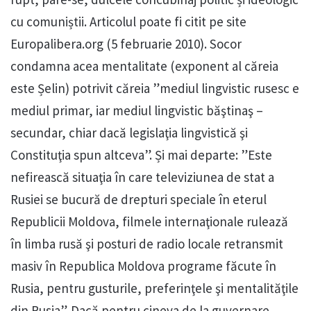
cu comuniștii. Articolul poate fi citit pe site
Europalibera.org (5 februarie 2010). Socor
condamna acea mentalitate (exponent al căreia
este Șelin) potrivit căreia ”mediul lingvistic rusesc e
mediul primar, iar mediul lingvistic băştinaş –
secundar, chiar dacă legislaţia lingvistică şi
Constituţia spun altceva”. Și mai departe: ”Este
nefirească situaţia în care televiziunea de stat a
Rusiei se bucură de drepturi speciale în eterul
Republicii Moldova, filmele internaţionale rulează
în limba rusă şi posturi de radio locale retransmit
masiv în Republica Moldova programe făcute în
Rusia, pentru gusturile, preferinţele şi mentalităţile
din Rusia”. Dacă pentru cineva de la guvernare