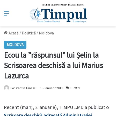
Meniu
Acasă
/
Politică
/
Moldova
MOLDOVA
Ecou la ”răspunsul” lui Șelin la
Scrisoarea deschisă a lui Marius
Lazurca
Constantin Tănase
5 ianuarie 2013
0
9
Recent (marți, 2 ianuarie), TIMPUL.MD a publicat o
Scrisoare deschisă adresată Administrației