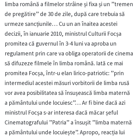
limba română a filmelor strâine și fixa și un ”tremen
de pregătire” de 30 de zile, după care trebuia să
urmeze sancțiunile… Cu un an înaitea acestei
decizii, în ianuarie 2010, ministrul Culturii Focșa
promitea că guvernul în 3-4 luni va aproba un
regulament prin care va obliga operatorii de cinema
să difuzeze filmele în limba română. Iată ce mai
promitea Focșa, într-u elan lirico-patriotic: ”prin
intermediul acestei măsuri vorbitorii de limba rusă
vor avea posibilitatea să însușească limba maternă
a pământului unde locuiesc”… Ar fi bine dacă azi
ministrul Focșa s-ar interesa dacă măcar șeful
Cinematografului ”Patria” a însușit ”limba maternă
a pământului unde locuiește”. Apropo, reacția lui