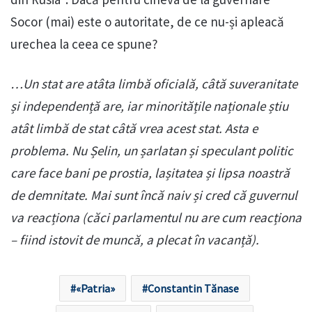
Socor (mai) este o autoritate, de ce nu-și apleacă
urechea la ceea ce spune?
…Un stat are atâta limbă oficială, câtă suveranitate
și independență are, iar minoritățile naționale știu
atât limbă de stat câtă vrea acest stat. Asta e
problema. Nu Șelin, un șarlatan și speculant politic
care face bani pe prostia, lașitatea și lipsa noastră
de demnitate. Mai sunt încă naiv și cred că guvernul
va reacționa (căci parlamentul nu are cum reacționa
– fiind istovit de muncă, a plecat în vacanță).
«Patria»
Constantin Tănase