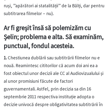
ruși, ”apărători ai statalității” de la Bălți, dar pentru
subtitrarea filmelor – nu).
Ar fi greșit însă să polemizăm cu
Șelin; problema e alta. Să examinăm,
punctual, fondul acesteia.
1.
Chestiunea dublării sau subtitrării filmelor nu e
nouă. Reamintesc cititorilor că acum doi ani ea a
fost obiectul unor decizii ale CC al Audiovizualului și
al unor promisiuni făcute de factori
guvernamentali. Astfel, prin decizia sa din 16
septembrie 2011 respectiva instituție adopta o
decizie univocă despre obligativitatea subtitrării în