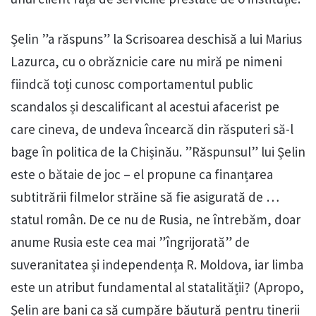
Șelin ”a răspuns” la Scrisoarea deschisă a lui Marius
Lazurca, cu o obrăznicie care nu miră pe nimeni
fiindcă toți cunosc comportamentul public
scandalos și descalificant al acestui afacerist pe
care cineva, de undeva încearcă din răsputeri să-l
bage în politica de la Chișinău. ”Răspunsul” lui Șelin
este o bătaie de joc – el propune ca finanțarea
subtitrării filmelor străine să fie asigurată de …
statul român. De ce nu de Rusia, ne întrebăm, doar
anume Rusia este cea mai ”îngrijorată” de
suveranitatea și independența R. Moldova, iar limba
este un atribut fundamental al statalității? (Apropo,
Șelin are bani ca să cumpăre băutură pentru tinerii