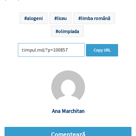
alogeni
liceu
limba română
olimpiada
Copy URL
Ana Marchitan
Comentează