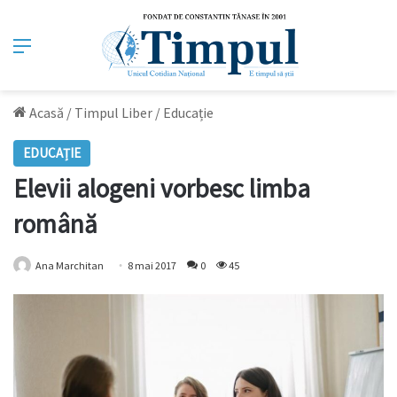
Meniu
Acasă
/
Timpul Liber
/
Educație
EDUCAȚIE
Elevii alogeni vorbesc limba
română
Ana Marchitan
8 mai 2017
0
45