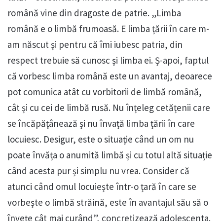
română vine din dragoste de patrie. „Limba
română e o limbă frumoasă. E limba țării în care m-
am născut și pentru că îmi iubesc patria, din
respect trebuie să cunosc și limba ei. Ș-apoi, faptul
că vorbesc limba română este un avantaj, deoarece
pot comunica atât cu vorbitorii de limbă română,
cât și cu cei de limbă rusă. Nu înțeleg cetățenii care
se încăpățânează și nu învață limba țării în care
locuiesc. Desigur, este o situație când un om nu
poate învăța o anumită limbă și cu totul altă situație
când acesta pur și simplu nu vrea. Consider că
atunci când omul locuiește într-o țară în care se
vorbește o limbă străină, este în avantajul său să o
învețe cât mai curând”, concretizează adolescenta.