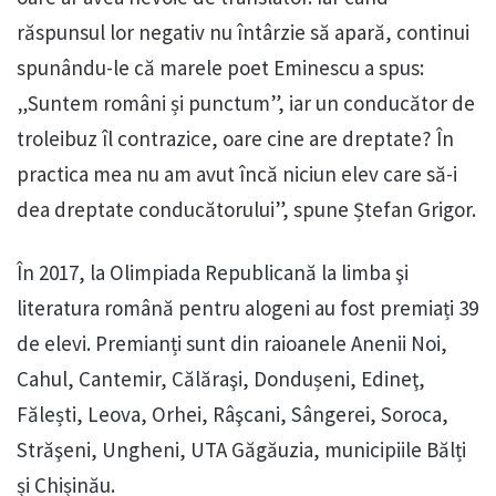
răspunsul lor negativ nu întârzie să apară, continui
spunându-le că marele poet Eminescu a spus:
„Suntem români și punctum”, iar un conducător de
troleibuz îl contrazice, oare cine are dreptate? În
practica mea nu am avut încă niciun elev care să-i
dea dreptate conducătorului”, spune Ștefan Grigor.
În 2017, la Olimpiada Republicană la limba şi
literatura română pentru alogeni au fost premiați 39
de elevi. Premianți sunt din raioanele Anenii Noi,
Cahul, Cantemir, Călăraşi, Dondușeni, Edineţ,
Fălești, Leova, Orhei, Râşcani, Sângerei, Soroca,
Străşeni, Ungheni, UTA Găgăuzia, municipiile Bălți
și Chișinău.