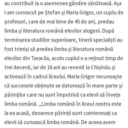
au contribuit la o asemenea gândire sănătoasă. Așa
i-am cunoscut pe Ștefan și Maria Grigor, un cuplu de
profesori, care de mai bine de 45 de ani, predau
limba și literatura română elevilor alogeni. După
terminarea studiilor superioare, tinerii specialiști au
fost trimiși să predea limba și literatura română
elevilor din Taraclia, acolo cuplul s-a reținut timp de
trei decenii, iar de 16 ani au revenit la Chișinău și
activează în cadrul liceului. Maria Grigor recunoaște
că succesele obținute se datorează în mare parte și
părinților care nu sunt împotrivă ca elevii să învețe
limba română. „Limba română în liceul nostru este
la ea acasă, deoarece părinții sunt cointeresați ca
elevii să cunoască limba română. De aceea avem