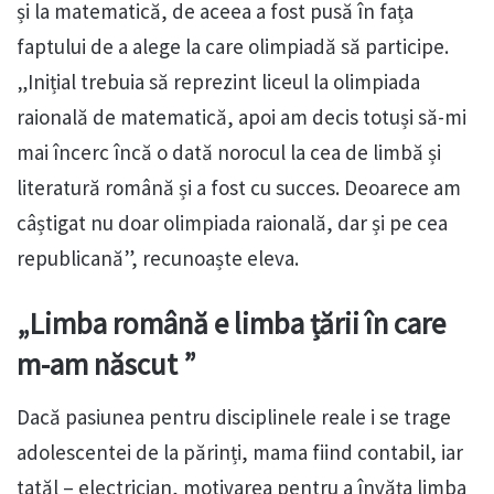
și la matematică, de aceea a fost pusă în fața
faptului de a alege la care olimpiadă să participe.
„Inițial trebuia să reprezint liceul la olimpiada
raională de matematică, apoi am decis totuși să-mi
mai încerc încă o dată norocul la cea de limbă și
literatură română și a fost cu succes. Deoarece am
câștigat nu doar olimpiada raională, dar și pe cea
republicană”, recunoaște eleva.
„Limba română e limba țării în care
m-am născut ”
Dacă pasiunea pentru disciplinele reale i se trage
adolescentei de la părinți, mama fiind contabil, iar
tatăl – electrician, motivarea pentru a învăța limba