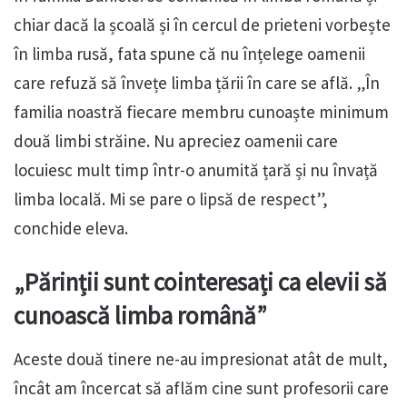
chiar dacă la școală și în cercul de prieteni vorbește
în limba rusă, fata spune că nu înțelege oamenii
care refuză să învețe limba țării în care se află. „În
familia noastră fiecare membru cunoaște minimum
două limbi străine. Nu apreciez oamenii care
locuiesc mult timp într-o anumită țară și nu învață
limba locală. Mi se pare o lipsă de respect”,
conchide eleva.
„Părinții sunt cointeresați ca elevii să
cunoască limba română”
Aceste două tinere ne-au impresionat atât de mult,
încât am încercat să aflăm cine sunt profesorii care