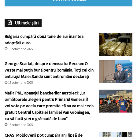
Ultimele știri
Bulgaria cumpără două tone de aur înaintea
adoptării euro
13 octombrie 2025
George Scarlat, despre demisia lui Recean: O
veste mai puțin bună pentru România. Toți cei din
anturajul Maiei Sandu sunt antiromâni declarați
13 octombrie 2025
Mafia PNL, apanajul bancherilor austrieci: „La
următoarele alegeri pentru Primarul General îl
voi vota pe acela care promite că nu va mai ceda
gratuit Centrul Capitalei familiei Van Groningen,
ca să facă și ei o grămadă de bani”
13 octombrie 2025
CNAS: Moldovenii pot cumpăra anii lipsă de