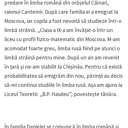
predare în limba română din orășelul Căinari,
raionul Cantemir. După care familia ei a emigrat la
Moscova, iar copila a fost nevoită să studieze într-o
limbă străină. „Clasa a IX-a am învățat-o într-un
liceu cu profil fizico-matematic din Moscova. M-am
acomodat foarte greu, limba rusă fiind pe atunci o
limbă străină pentru mine. După un an am revenit
în țară și ne-am stabilit la Chișinău. Pentru că există
probabilitatea să emigrăm din nou, părinții au decis
să-mi continui studiile în limba rusă. Așa am ajuns la
Liceul Teoretic „B.P. Hasdeu”, povestește tânăra.
În familia Danielei se comunică în limba română și