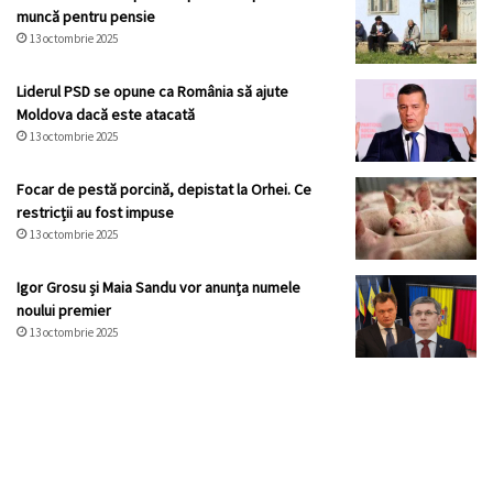
muncă pentru pensie
13 octombrie 2025
Liderul PSD se opune ca România să ajute
Moldova dacă este atacată
13 octombrie 2025
Focar de pestă porcină, depistat la Orhei. Ce
restricții au fost impuse
13 octombrie 2025
Igor Grosu și Maia Sandu vor anunța numele
noului premier
13 octombrie 2025